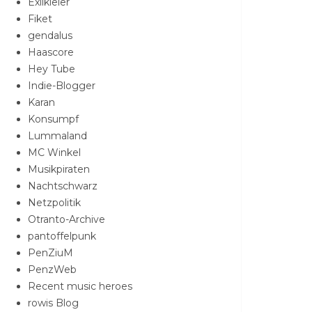
Exilkieler
Fiket
gendalus
Haascore
Hey Tube
Indie-Blogger
Karan
Konsumpf
Lummaland
MC Winkel
Musikpiraten
Nachtschwarz
Netzpolitik
Otranto-Archive
pantoffelpunk
PenZiuM
PenzWeb
Recent music heroes
rowis Blog