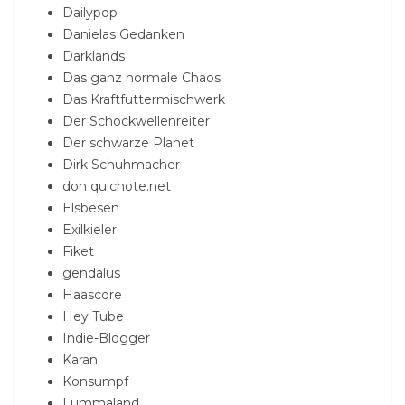
Dailypop
Danielas Gedanken
Darklands
Das ganz normale Chaos
Das Kraftfuttermischwerk
Der Schockwellenreiter
Der schwarze Planet
Dirk Schuhmacher
don quichote.net
Elsbesen
Exilkieler
Fiket
gendalus
Haascore
Hey Tube
Indie-Blogger
Karan
Konsumpf
Lummaland