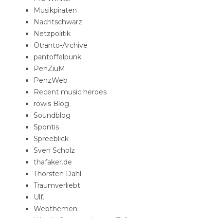
Musikpiraten
Nachtschwarz
Netzpolitik
Otranto-Archive
pantoffelpunk
PenZiuM
PenzWeb
Recent music heroes
rowis Blog
Soundblog
Spontis
Spreeblick
Sven Scholz
thafaker.de
Thorsten Dahl
Traumverliebt
Ulf.
Webthemen