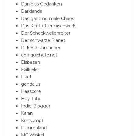
Danielas Gedanken
Darklands
Das ganz normale Chaos
Das Kraftfuttermischwerk
Der Schockwellenreiter
Der schwarze Planet
Dirk Schuhmacher
don quichote.net
Elsbesen
Exilkieler
Fiket
gendalus
Haascore
Hey Tube
Indie-Blogger
Karan
Konsumpf
Lummaland
MC Winkel