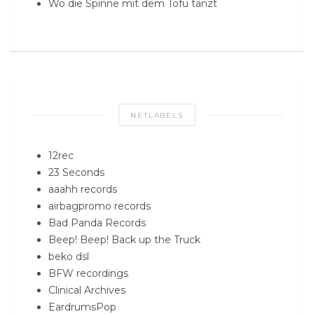
Wo die Spinne mit dem Tofu tanzt
NETLABELS
12rec
23 Seconds
aaahh records
airbagpromo records
Bad Panda Records
Beep! Beep! Back up the Truck
beko dsl
BFW recordings
Clinical Archives
EardrumsPop