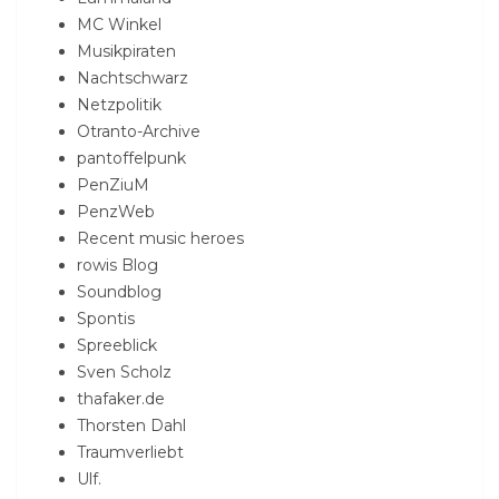
MC Winkel
Musikpiraten
Nachtschwarz
Netzpolitik
Otranto-Archive
pantoffelpunk
PenZiuM
PenzWeb
Recent music heroes
rowis Blog
Soundblog
Spontis
Spreeblick
Sven Scholz
thafaker.de
Thorsten Dahl
Traumverliebt
Ulf.