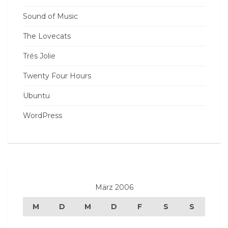
Sound of Music
The Lovecats
Trés Jolie
Twenty Four Hours
Ubuntu
WordPress
März 2006
M
D
M
D
F
S
S