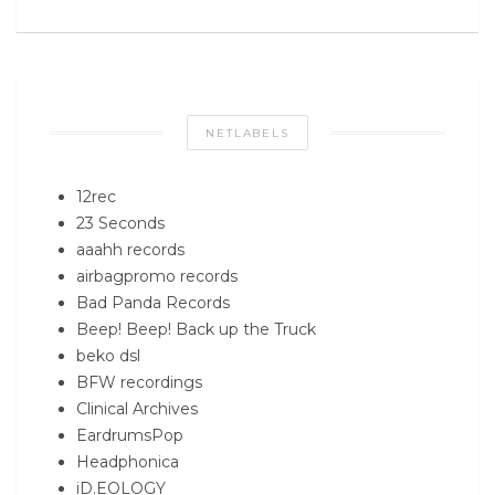
NETLABELS
12rec
23 Seconds
aaahh records
airbagpromo records
Bad Panda Records
Beep! Beep! Back up the Truck
beko dsl
BFW recordings
Clinical Archives
EardrumsPop
Headphonica
iD.EOLOGY