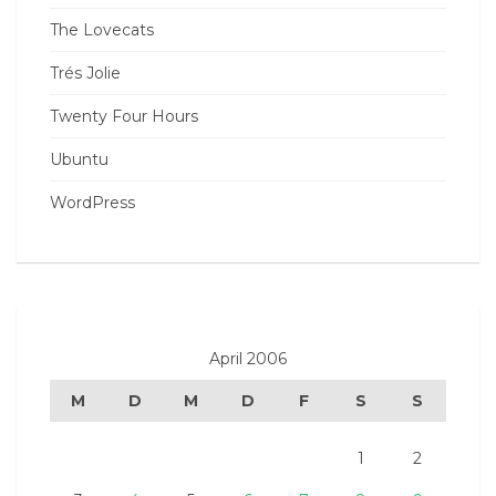
The Lovecats
Trés Jolie
Twenty Four Hours
Ubuntu
WordPress
April 2006
M
D
M
D
F
S
S
1
2