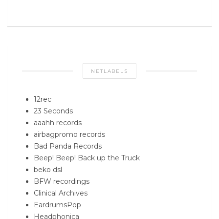
NETLABELS
12rec
23 Seconds
aaahh records
airbagpromo records
Bad Panda Records
Beep! Beep! Back up the Truck
beko dsl
BFW recordings
Clinical Archives
EardrumsPop
Headphonica