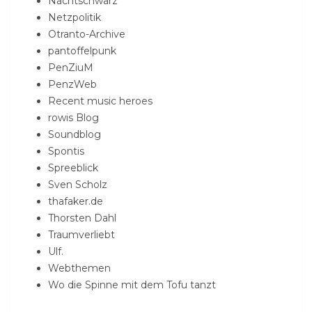
Nachtschwarz
Netzpolitik
Otranto-Archive
pantoffelpunk
PenZiuM
PenzWeb
Recent music heroes
rowis Blog
Soundblog
Spontis
Spreeblick
Sven Scholz
thafaker.de
Thorsten Dahl
Traumverliebt
Ulf.
Webthemen
Wo die Spinne mit dem Tofu tanzt