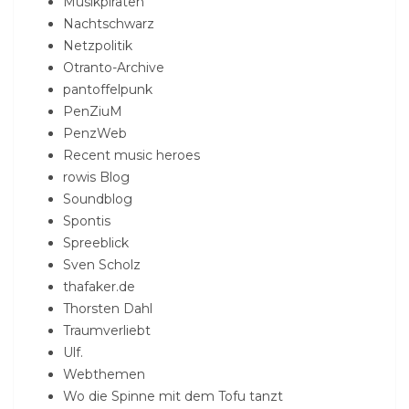
Musikpiraten
Nachtschwarz
Netzpolitik
Otranto-Archive
pantoffelpunk
PenZiuM
PenzWeb
Recent music heroes
rowis Blog
Soundblog
Spontis
Spreeblick
Sven Scholz
thafaker.de
Thorsten Dahl
Traumverliebt
Ulf.
Webthemen
Wo die Spinne mit dem Tofu tanzt