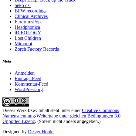
beko dsl
BFW recordings
Clinical Archives
EardrumsPop
Headphonica
iD.EOLOGY
Lost Children
Mimonot
Zorch Factory Records
Meta
Anmelden
Eintrags-Feed
Kommentar-Feed
WordPress.org
Dieses Werk bzw. Inhalt steht unter einer
Creative Commons
Namensnennung-Weitergabe unter gleichen Bedingungen 3.0
Unported Lizenz
. (Sofern nicht anders angegeben.)
Designed by
DesignHooks