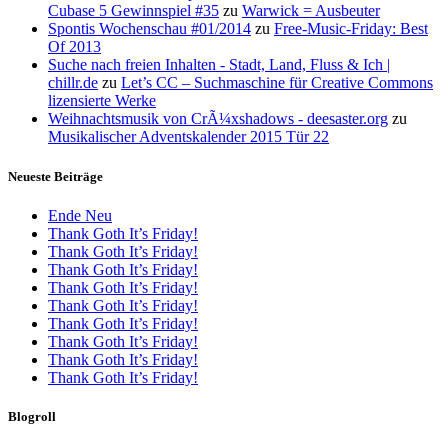
Cubase 5 Gewinnspiel #35
zu
Warwick = Ausbeuter
Spontis Wochenschau #01/2014
zu
Free-Music-Friday: Best
Of 2013
Suche nach freien Inhalten - Stadt, Land, Fluss & Ich |
chillr.de
zu
Let’s CC – Suchmaschine für Creative Commons
lizensierte Werke
Weihnachtsmusik von CrÃ¼xshadows - deesaster.org
zu
Musikalischer Adventskalender 2015 Tür 22
Neueste Beiträge
Ende Neu
Thank Goth It’s Friday!
Thank Goth It’s Friday!
Thank Goth It’s Friday!
Thank Goth It’s Friday!
Thank Goth It’s Friday!
Thank Goth It’s Friday!
Thank Goth It’s Friday!
Thank Goth It’s Friday!
Thank Goth It’s Friday!
Blogroll