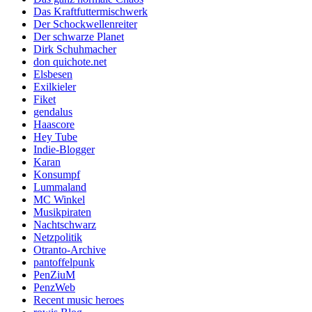
Das Kraftfuttermischwerk
Der Schockwellenreiter
Der schwarze Planet
Dirk Schuhmacher
don quichote.net
Elsbesen
Exilkieler
Fiket
gendalus
Haascore
Hey Tube
Indie-Blogger
Karan
Konsumpf
Lummaland
MC Winkel
Musikpiraten
Nachtschwarz
Netzpolitik
Otranto-Archive
pantoffelpunk
PenZiuM
PenzWeb
Recent music heroes