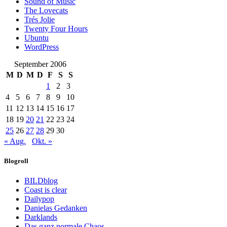
Sound of Music
The Lovecats
Trés Jolie
Twenty Four Hours
Ubuntu
WordPress
September 2006
M
D
M
D
F
S
S
1
2
3
4
5
6
7
8
9
10
11
12
13
14
15
16
17
18
19
20
21
22
23
24
25
26
27
28
29
30
« Aug.
Okt. »
Blogroll
BILDblog
Coast is clear
Dailypop
Danielas Gedanken
Darklands
Das ganz normale Chaos