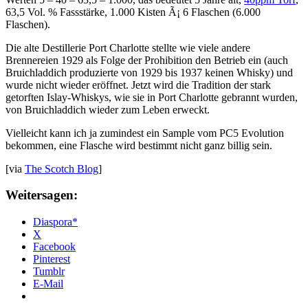
63,5 Vol. % Fassstärke, 1.000 Kisten Ã¡ 6 Flaschen (6.000
Flaschen).
Die alte Destillerie Port Charlotte stellte wie viele andere
Brennereien 1929 als Folge der Prohibition den Betrieb ein (auch
Bruichladdich produzierte von 1929 bis 1937 keinen Whisky) und
wurde nicht wieder eröffnet. Jetzt wird die Tradition der stark
getorften Islay-Whiskys, wie sie in Port Charlotte gebrannt wurden,
von Bruichladdich wieder zum Leben erweckt.
Vielleicht kann ich ja zumindest ein Sample vom PC5 Evolution
bekommen, eine Flasche wird bestimmt nicht ganz billig sein.
[via
The Scotch Blog
]
Weitersagen:
Diaspora*
X
Facebook
Pinterest
Tumblr
E-Mail