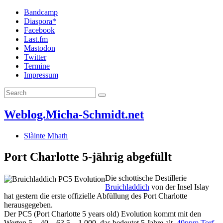
Bandcamp
Diaspora*
Facebook
Last.fm
Mastodon
Twitter
Termine
Impressum
Weblog.Micha-Schmidt.net
Slàinte Mhath
Port Charlotte 5-jährig abgefüllt
Die schottische Destillerie
Bruichladdich
von der Insel Islay
hat gestern die erste offizielle Abfüllung des Port Charlotte
herausgegeben.
Der PC5 (Port Charlotte 5 years old) Evolution kommt mit den
Werten 5 – 40 – 63,5 – 1.000, das bedeutet 5 Jahre alt,
40ppm Torf
,