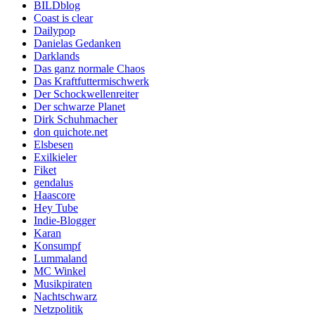
BILDblog
Coast is clear
Dailypop
Danielas Gedanken
Darklands
Das ganz normale Chaos
Das Kraftfuttermischwerk
Der Schockwellenreiter
Der schwarze Planet
Dirk Schuhmacher
don quichote.net
Elsbesen
Exilkieler
Fiket
gendalus
Haascore
Hey Tube
Indie-Blogger
Karan
Konsumpf
Lummaland
MC Winkel
Musikpiraten
Nachtschwarz
Netzpolitik