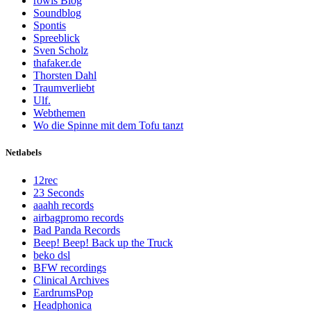
rowis Blog
Soundblog
Spontis
Spreeblick
Sven Scholz
thafaker.de
Thorsten Dahl
Traumverliebt
Ulf.
Webthemen
Wo die Spinne mit dem Tofu tanzt
Netlabels
12rec
23 Seconds
aaahh records
airbagpromo records
Bad Panda Records
Beep! Beep! Back up the Truck
beko dsl
BFW recordings
Clinical Archives
EardrumsPop
Headphonica