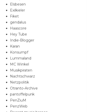
Elsbesen
Exilkieler
Fiket
gendalus
Haascore
Hey Tube
Indie-Blogger
Karan
Konsumpf
Lummaland
MC Winkel
Musikpiraten
Nachtschwarz
Netzpolitik
Otranto-Archive
pantoffelpunk
PenZiuM
PenzWeb