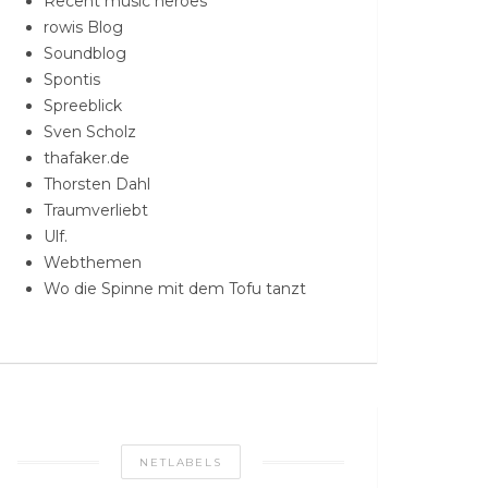
Recent music heroes
rowis Blog
Soundblog
Spontis
Spreeblick
Sven Scholz
thafaker.de
Thorsten Dahl
Traumverliebt
Ulf.
Webthemen
Wo die Spinne mit dem Tofu tanzt
NETLABELS