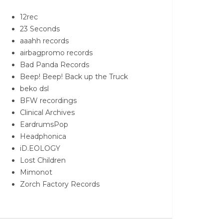
12rec
23 Seconds
aaahh records
airbagpromo records
Bad Panda Records
Beep! Beep! Back up the Truck
beko dsl
BFW recordings
Clinical Archives
EardrumsPop
Headphonica
iD.EOLOGY
Lost Children
Mimonot
Zorch Factory Records