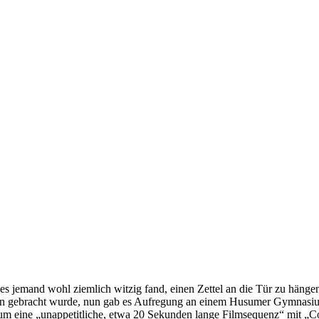
l es jemand wohl ziemlich witzig fand, einen Zettel an die Tür zu hä
en gebracht wurde, nun gab es Aufregung an einem Husumer Gymnasium.
ch um eine „unappetitliche, etwa 20 Sekunden lange Filmsequenz“ mit „