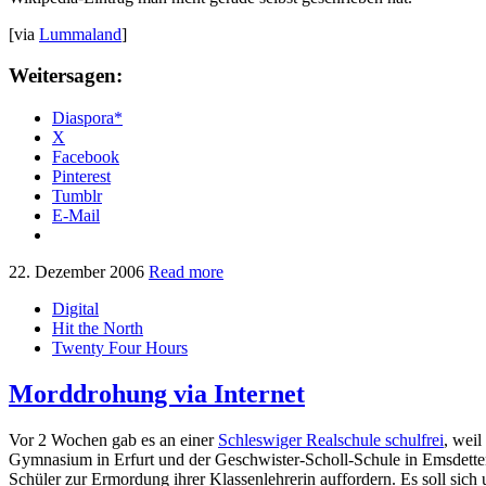
[via
Lummaland
]
Weitersagen:
Diaspora*
X
Facebook
Pinterest
Tumblr
E-Mail
22. Dezember 2006
Read more
Digital
Hit the North
Twenty Four Hours
Morddrohung via Internet
Vor 2 Wochen gab es an einer
Schleswiger Realschule schulfrei
, wei
Gymnasium in Erfurt und der Geschwister-Scholl-Schule in Emsdett
Schüler zur Ermordung ihrer Klassenlehrerin auffordern. Es soll si