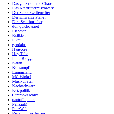
Das ganz normale Chaos
Das Kraftfuttermischwerk
Der Schockwellenreiter
Der schwarze Planet
Dirk Schuhmacher
don quichote.net
Elsbesen
Exilkieler
Fiket
gendalus
Haascore
Hey Tube
Indie-Blogger
Karan
Konsumpf
Lummaland
MC Winkel
Musikpiraten
Nachtschwarz
Netzpolitik
Otranto-Archive
pantoffelpunk
PenZiuM
PenzWeb
Recent music heroes