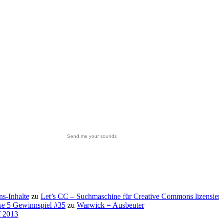
Send me your sounds
s-Inhalte
zu
Let’s CC – Suchmaschine für Creative Commons lizensie
se 5 Gewinnspiel #35
zu
Warwick = Ausbeuter
f 2013