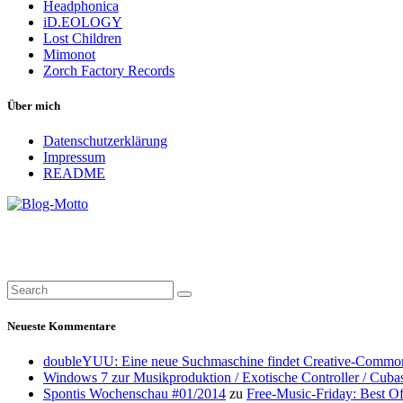
Headphonica
iD.EOLOGY
Lost Children
Mimonot
Zorch Factory Records
Über mich
Datenschutzerklärung
Impressum
README
Neueste Kommentare
doubleYUU: Eine neue Suchmaschine findet Creative-Common
Windows 7 zur Musikproduktion / Exotische Controller / Cuba
Spontis Wochenschau #01/2014
zu
Free-Music-Friday: Best O