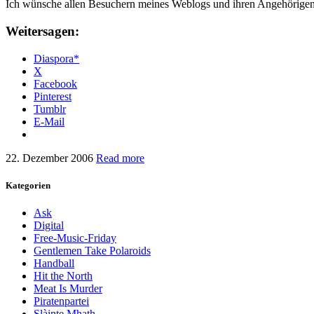
Ich wünsche allen Besuchern meines Weblogs und ihren Angehörigen 
Weitersagen:
Diaspora*
X
Facebook
Pinterest
Tumblr
E-Mail
22. Dezember 2006
Read more
Kategorien
Ask
Digital
Free-Music-Friday
Gentlemen Take Polaroids
Handball
Hit the North
Meat Is Murder
Piratenpartei
Slàinte Mhath