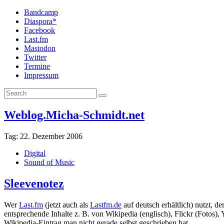
Bandcamp
Diaspora*
Facebook
Last.fm
Mastodon
Twitter
Termine
Impressum
Weblog.Micha-Schmidt.net
Tag:
22. Dezember 2006
Digital
Sound of Music
Sleevenotez
Wer
Last.fm
(jetzt auch als
Lastfm.de
auf deutsch erhältlich) nutzt, d
entsprechende Inhalte z. B. von Wikipedia (englisch), Flickr (Fotos)
Wikipedia-Eintrag man nicht gerade selbst geschrieben hat.