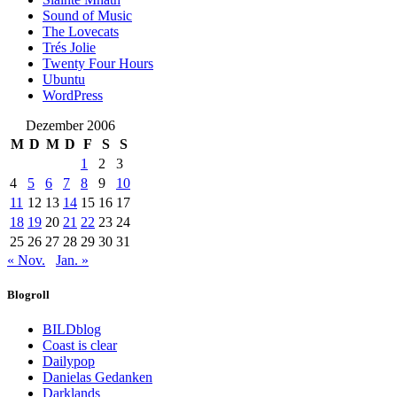
Sound of Music
The Lovecats
Trés Jolie
Twenty Four Hours
Ubuntu
WordPress
Dezember 2006
M
D
M
D
F
S
S
1
2
3
4
5
6
7
8
9
10
11
12
13
14
15
16
17
18
19
20
21
22
23
24
25
26
27
28
29
30
31
« Nov.
Jan. »
Blogroll
BILDblog
Coast is clear
Dailypop
Danielas Gedanken
Darklands