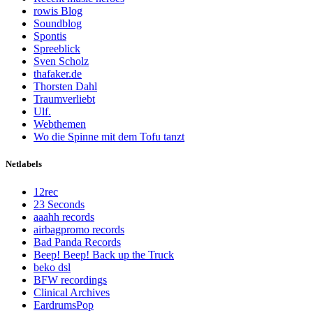
rowis Blog
Soundblog
Spontis
Spreeblick
Sven Scholz
thafaker.de
Thorsten Dahl
Traumverliebt
Ulf.
Webthemen
Wo die Spinne mit dem Tofu tanzt
Netlabels
12rec
23 Seconds
aaahh records
airbagpromo records
Bad Panda Records
Beep! Beep! Back up the Truck
beko dsl
BFW recordings
Clinical Archives
EardrumsPop