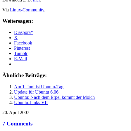
Via
Linux-Community
.
Weitersagen:
Diaspora*
X
Facebook
Pinterest
Tumblr
E-Mail
Ähnliche Beiträge:
Am 1. Juni ist Ubuntu-Tag
Update für Ubuntu 6.06
Ubuntu: Nach dem Erpel kommt der Molch
Ubuntu-Links VII
20. April 2007
7 Comments