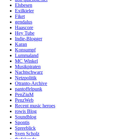
Elsbesen
Exilkieler
Fiket
gendalus
Haascore
Hey Tube
Indie-Blogger
Karan
Konsumpf
Lummaland
MC Winkel
Musikpiraten
Nachtschwarz
Netzpolitik
Otranto-Archive
pantoffelpunk
PenZiuM
PenzWeb
Recent music heroes
rowis Blog
Soundblog
Spontis
Spreeblick
Sven Scholz