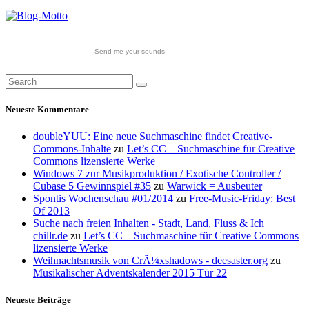
Send me your sounds
Neueste Kommentare
doubleYUU: Eine neue Suchmaschine findet Creative-
Commons-Inhalte
zu
Let’s CC – Suchmaschine für Creative
Commons lizensierte Werke
Windows 7 zur Musikproduktion / Exotische Controller /
Cubase 5 Gewinnspiel #35
zu
Warwick = Ausbeuter
Spontis Wochenschau #01/2014
zu
Free-Music-Friday: Best
Of 2013
Suche nach freien Inhalten - Stadt, Land, Fluss & Ich |
chillr.de
zu
Let’s CC – Suchmaschine für Creative Commons
lizensierte Werke
Weihnachtsmusik von CrÃ¼xshadows - deesaster.org
zu
Musikalischer Adventskalender 2015 Tür 22
Neueste Beiträge