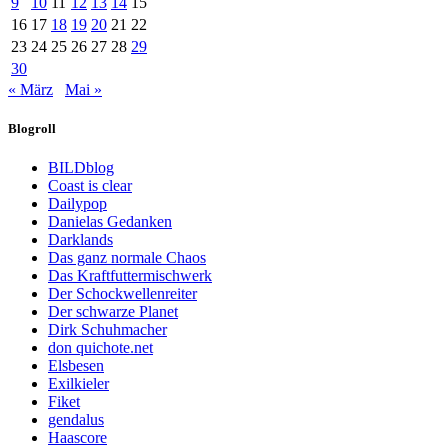
9
10
11
12
13
14
15
16
17
18
19
20
21
22
23
24
25
26
27
28
29
30
« März
Mai »
Blogroll
BILDblog
Coast is clear
Dailypop
Danielas Gedanken
Darklands
Das ganz normale Chaos
Das Kraftfuttermischwerk
Der Schockwellenreiter
Der schwarze Planet
Dirk Schuhmacher
don quichote.net
Elsbesen
Exilkieler
Fiket
gendalus
Haascore