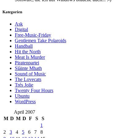
Kategorien
Ask
Digital
Free-Music-Friday
Gentlemen Take Polaroids
Handball
Hit the North
Meat Is Murder
Piratenpartei
Slàinte Mhath
Sound of Music
The Lovecats
Trés Jolie
Twenty Four Hours
Ubuntu
WordPress
April 2007
M
D
M
D
F
S
S
1
2
3
4
5
6
7
8