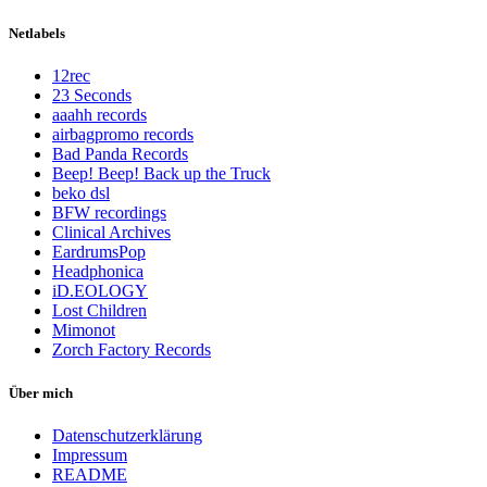
Netlabels
12rec
23 Seconds
aaahh records
airbagpromo records
Bad Panda Records
Beep! Beep! Back up the Truck
beko dsl
BFW recordings
Clinical Archives
EardrumsPop
Headphonica
iD.EOLOGY
Lost Children
Mimonot
Zorch Factory Records
Über mich
Datenschutzerklärung
Impressum
README