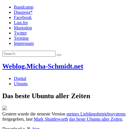
Bandcamp
Diaspora*
Facebook
Last.fm
Mastodon
Twitter
Termine
Impressum
Weblog.Micha-Schmidt.net
Digital
Ubuntu
Das beste Ubuntu aller Zeiten
Gestern wurde die neueste Version
meines Lieblingsbetriebssystems
freigegeben, laut
Mark Shuttleworth
das beste Ubuntu aller Zeiten
.
Download z. B.
hier
.