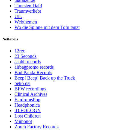
thafaker.de
Thorsten Dahl
Traumverliebt
Ulf.
Webthemen
Wo die Spinne mit dem Tofu tanzt
Netlabels
12rec
23 Seconds
aaahh records
airbagpromo records
Bad Panda Records
Beep! Beep! Back up the Truck
beko dsl
BFW recordings
Clinical Archives
EardrumsPop
Headphonica
iD.EOLOGY
Lost Children
Mimonot
Zorch Factory Records