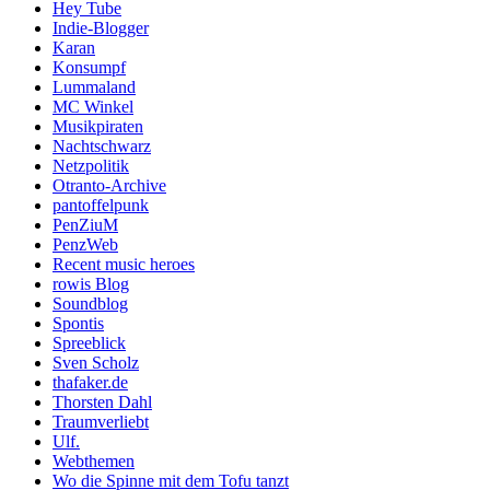
Hey Tube
Indie-Blogger
Karan
Konsumpf
Lummaland
MC Winkel
Musikpiraten
Nachtschwarz
Netzpolitik
Otranto-Archive
pantoffelpunk
PenZiuM
PenzWeb
Recent music heroes
rowis Blog
Soundblog
Spontis
Spreeblick
Sven Scholz
thafaker.de
Thorsten Dahl
Traumverliebt
Ulf.
Webthemen
Wo die Spinne mit dem Tofu tanzt