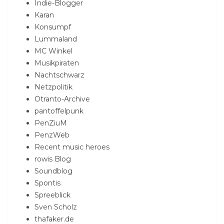
Indie-Blogger
Karan
Konsumpf
Lummaland
MC Winkel
Musikpiraten
Nachtschwarz
Netzpolitik
Otranto-Archive
pantoffelpunk
PenZiuM
PenzWeb
Recent music heroes
rowis Blog
Soundblog
Spontis
Spreeblick
Sven Scholz
thafaker.de