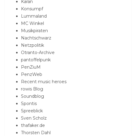
Karan
Konsumpf
Lummaland
MC Winkel
Musikpiraten
Nachtschwarz
Netzpolitik
Otranto-Archive
pantoffelpunk
PenZiuM
PenzWeb
Recent music heroes
rowis Blog
Soundblog
Spontis
Spreeblick
Sven Scholz
thafaker.de
Thorsten Dahl