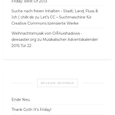
Friday: Best Of 2013
Suche nach freien Inhalten - Stadt, Land, Fluss &
Ich | chillr.de
zu
Let’s CC – Suchmaschine für
Creative Commons lizensierte Werke
Weihnachtsmusik von CrÃ¼xshadows -
deesaster.org
zu
Musikalischer Adventskalender
2015 Tür 22
NEUESTE BEITRÄGE
Ende Neu
Thank Goth It’s Friday!