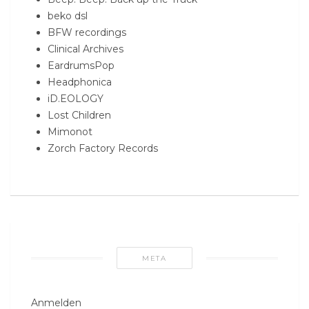
beko dsl
BFW recordings
Clinical Archives
EardrumsPop
Headphonica
iD.EOLOGY
Lost Children
Mimonot
Zorch Factory Records
META
Anmelden