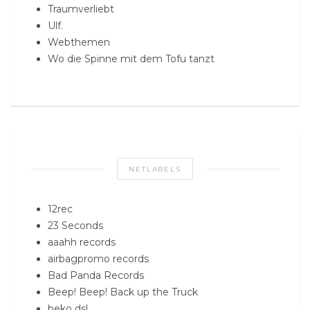
Traumverliebt
Ulf.
Webthemen
Wo die Spinne mit dem Tofu tanzt
NETLABELS
12rec
23 Seconds
aaahh records
airbagpromo records
Bad Panda Records
Beep! Beep! Back up the Truck
beko dsl