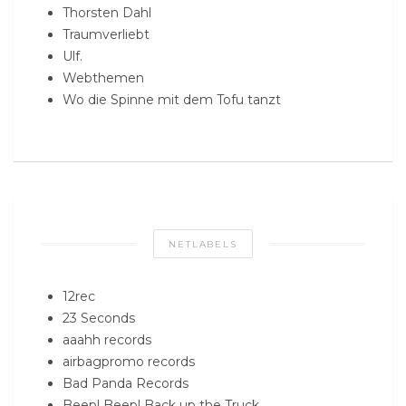
Thorsten Dahl
Traumverliebt
Ulf.
Webthemen
Wo die Spinne mit dem Tofu tanzt
NETLABELS
12rec
23 Seconds
aaahh records
airbagpromo records
Bad Panda Records
Beep! Beep! Back up the Truck