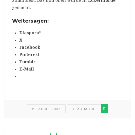
zumindest. Das Bild oben wurde in
Eckernförde
gemacht.
Weitersagen:
Diaspora*
X
Facebook
Pinterest
Tumblr
E-Mail
19. APRIL 2007
READ MORE