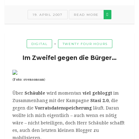
19. APRIL 2007
READ MORE
DIGITAL
TWENTY FOUR HOURS
Im Zweifel gegen die Bürger…
(
Foto
:
svensonsan
)
Über
Schäuble
wird momentan
viel gebloggt
im
Zusammenhang mit der Kampagne
Stasi 2.0
, die
gegen die
Vorratsdatenspeicherung
läuft. Daran
wollte ich mich eigentlich – auch wenn es nötig
wäre – nicht beteiligen, doch Herr Schäuble schafft
es, auch den letzten kleinen Blogger zu
mobilisieren.