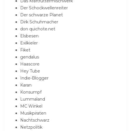
Das Kraftfuttermischwerk
Der Schockwellenreiter
Der schwarze Planet
Dirk Schuhmacher
don quichote.net
Elsbesen
Exilkieler
Fiket
gendalus
Haascore
Hey Tube
Indie-Blogger
Karan
Konsumpf
Lummaland
MC Winkel
Musikpiraten
Nachtschwarz
Netzpolitik