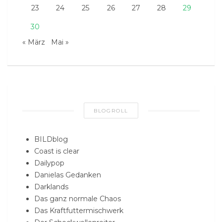
23
24
25
26
27
28
29
30
« März
Mai »
BLOGROLL
BILDblog
Coast is clear
Dailypop
Danielas Gedanken
Darklands
Das ganz normale Chaos
Das Kraftfuttermischwerk