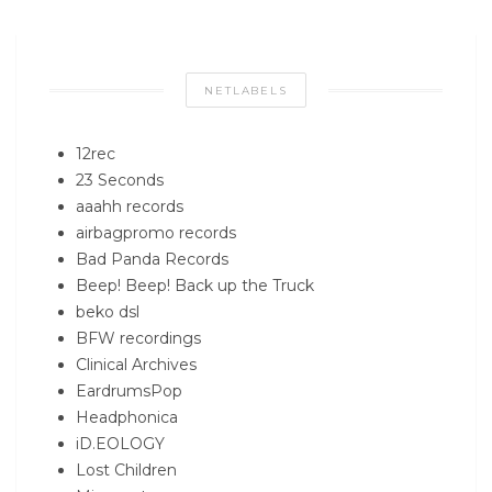
NETLABELS
12rec
23 Seconds
aaahh records
airbagpromo records
Bad Panda Records
Beep! Beep! Back up the Truck
beko dsl
BFW recordings
Clinical Archives
EardrumsPop
Headphonica
iD.EOLOGY
Lost Children