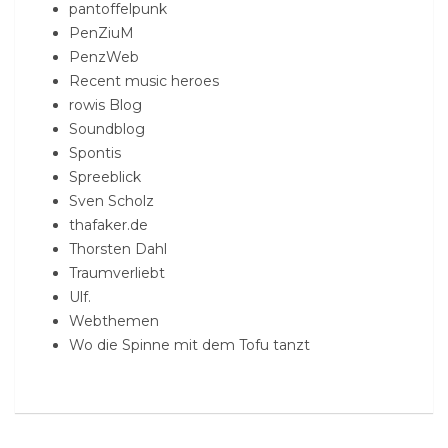
pantoffelpunk
PenZiuM
PenzWeb
Recent music heroes
rowis Blog
Soundblog
Spontis
Spreeblick
Sven Scholz
thafaker.de
Thorsten Dahl
Traumverliebt
Ulf.
Webthemen
Wo die Spinne mit dem Tofu tanzt