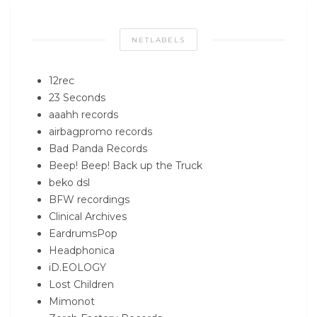
NETLABELS
12rec
23 Seconds
aaahh records
airbagpromo records
Bad Panda Records
Beep! Beep! Back up the Truck
beko dsl
BFW recordings
Clinical Archives
EardrumsPop
Headphonica
iD.EOLOGY
Lost Children
Mimonot