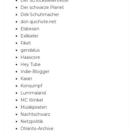
Der Schockwellenreiter
Der schwarze Planet
Dirk Schuhmacher
don quichote.net
Elsbesen
Exilkieler
Fiket
gendalus
Haascore
Hey Tube
Indie-Blogger
Karan
Konsumpf
Lummaland
MC Winkel
Musikpiraten
Nachtschwarz
Netzpolitik
Otranto-Archive