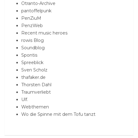
Otranto-Archive
pantoffelpunk
PenZiuM
PenzWeb
Recent music heroes
rowis Blog
Soundblog
Spontis
Spreeblick
Sven Scholz
thafaker.de
Thorsten Dahl
Traumverliebt
Ulf.
Webthemen
Wo die Spinne mit dem Tofu tanzt