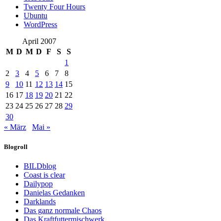
Twenty Four Hours
Ubuntu
WordPress
April 2007
M
D
M
D
F
S
S
1
2
3
4
5
6
7
8
9
10
11
12
13
14
15
16
17
18
19
20
21
22
23
24
25
26
27
28
29
30
« März
Mai »
Blogroll
BILDblog
Coast is clear
Dailypop
Danielas Gedanken
Darklands
Das ganz normale Chaos
Das Kraftfuttermischwerk