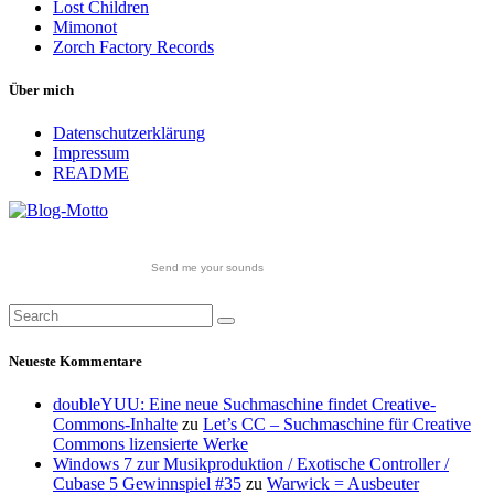
Lost Children
Mimonot
Zorch Factory Records
Über mich
Datenschutzerklärung
Impressum
README
Send me your sounds
Neueste Kommentare
doubleYUU: Eine neue Suchmaschine findet Creative-
Commons-Inhalte
zu
Let’s CC – Suchmaschine für Creative
Commons lizensierte Werke
Windows 7 zur Musikproduktion / Exotische Controller /
Cubase 5 Gewinnspiel #35
zu
Warwick = Ausbeuter