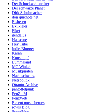
Der Schockwellenreiter
Der schwarze Planet
Dirk Schuhmacher
don quichote.net
Elsbesen
Exilkieler
Fiket
gendalus
Haascore
Hey Tube
Indie-Blogger
Karan
Konsumpf
Lummaland
MC Winkel
Musikpiraten
Nachtschwarz
Netzpolitik
Otranto-Archive
pantoffelpunk
PenZiuM
PenzWeb
Recent music heroes
rowis Blog
Soundblog