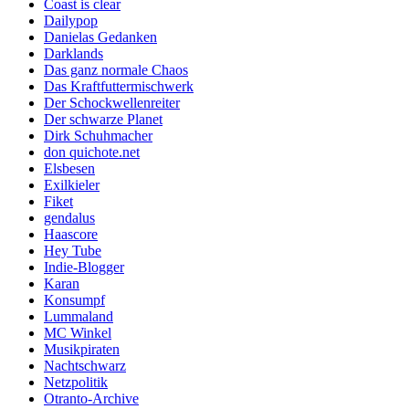
Coast is clear
Dailypop
Danielas Gedanken
Darklands
Das ganz normale Chaos
Das Kraftfuttermischwerk
Der Schockwellenreiter
Der schwarze Planet
Dirk Schuhmacher
don quichote.net
Elsbesen
Exilkieler
Fiket
gendalus
Haascore
Hey Tube
Indie-Blogger
Karan
Konsumpf
Lummaland
MC Winkel
Musikpiraten
Nachtschwarz
Netzpolitik
Otranto-Archive