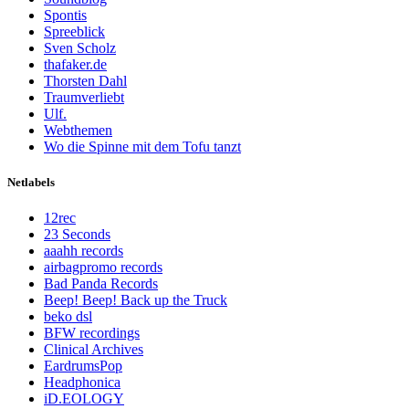
Spontis
Spreeblick
Sven Scholz
thafaker.de
Thorsten Dahl
Traumverliebt
Ulf.
Webthemen
Wo die Spinne mit dem Tofu tanzt
Netlabels
12rec
23 Seconds
aaahh records
airbagpromo records
Bad Panda Records
Beep! Beep! Back up the Truck
beko dsl
BFW recordings
Clinical Archives
EardrumsPop
Headphonica
iD.EOLOGY