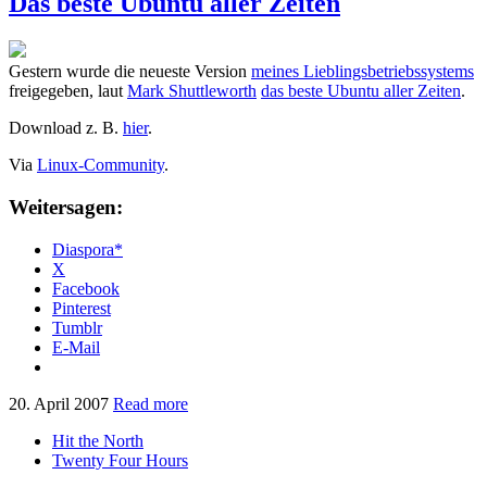
Das beste Ubuntu aller Zeiten
Gestern wurde die neueste Version
meines Lieblingsbetriebssystems
freigegeben, laut
Mark Shuttleworth
das beste Ubuntu aller Zeiten
.
Download z. B.
hier
.
Via
Linux-Community
.
Weitersagen:
Diaspora*
X
Facebook
Pinterest
Tumblr
E-Mail
20. April 2007
Read more
Hit the North
Twenty Four Hours