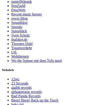
pantoffelpunk
PenZiuM
PenzWeb
Recent music heroes
rowis Blog
Soundblog
Spontis
Spreeblick
Sven Scholz
thafaker.de
Thorsten Dahl
Traumverliebt
Ulf.
Webthemen
Wo die Spinne mit dem Tofu tanzt
Netlabels
12rec
23 Seconds
aaahh records
airbagpromo records
Bad Panda Records
Beep! Beep! Back up the Truck
beko dsl