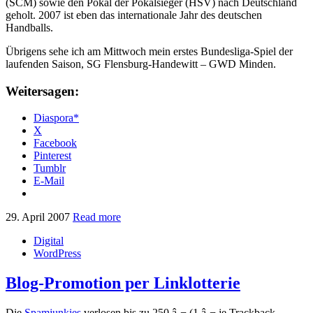
(SCM) sowie den Pokal der Pokalsieger (HSV) nach Deutschland
geholt. 2007 ist eben das internationale Jahr des deutschen
Handballs.
Übrigens sehe ich am Mittwoch mein erstes Bundesliga-Spiel der
laufenden Saison, SG Flensburg-Handewitt – GWD Minden.
Weitersagen:
Diaspora*
X
Facebook
Pinterest
Tumblr
E-Mail
29. April 2007
Read more
Digital
WordPress
Blog-Promotion per Linklotterie
Die
Spamjunkies
verlosen bis zu 250 â‚¬ (1 â‚¬ je Trackback,