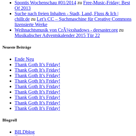
Spontis Wochenschau #01/2014
zu
Free-Music-Friday: Best
Of 2013
Suche nach freien Inhalten - Stadt, Land, Fluss & Ich |
chillr.de
zu
Let’s CC – Suchmaschine für Creative Commons
lizensierte Werke
Weihnachtsmusik von CrÃ¼xshadows - deesaster.org
zu
Musikalischer Adventskalender 2015 Tür 22
Neueste Beiträge
Ende Neu
Thank Goth It’s Friday!
Thank Goth It’s Friday!
Thank Goth It’s Friday!
Thank Goth It’s Friday!
Thank Goth It’s Friday!
Thank Goth It’s Friday!
Thank Goth It’s Friday!
Thank Goth It’s Friday!
Thank Goth It’s Friday!
Blogroll
BILDblog