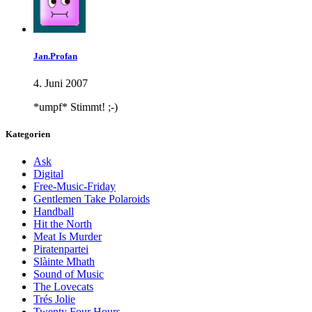
Jan.Profan
4. Juni 2007
*umpf* Stimmt! ;-)
Kategorien
Ask
Digital
Free-Music-Friday
Gentlemen Take Polaroids
Handball
Hit the North
Meat Is Murder
Piratenpartei
Slàinte Mhath
Sound of Music
The Lovecats
Trés Jolie
Twenty Four Hours