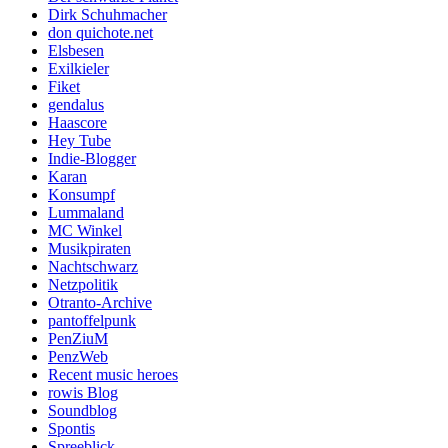
Dirk Schuhmacher
don quichote.net
Elsbesen
Exilkieler
Fiket
gendalus
Haascore
Hey Tube
Indie-Blogger
Karan
Konsumpf
Lummaland
MC Winkel
Musikpiraten
Nachtschwarz
Netzpolitik
Otranto-Archive
pantoffelpunk
PenZiuM
PenzWeb
Recent music heroes
rowis Blog
Soundblog
Spontis
Spreeblick