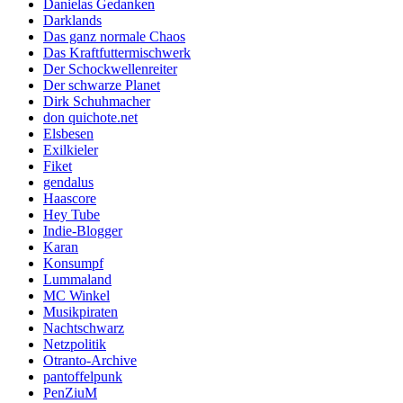
Danielas Gedanken
Darklands
Das ganz normale Chaos
Das Kraftfuttermischwerk
Der Schockwellenreiter
Der schwarze Planet
Dirk Schuhmacher
don quichote.net
Elsbesen
Exilkieler
Fiket
gendalus
Haascore
Hey Tube
Indie-Blogger
Karan
Konsumpf
Lummaland
MC Winkel
Musikpiraten
Nachtschwarz
Netzpolitik
Otranto-Archive
pantoffelpunk
PenZiuM