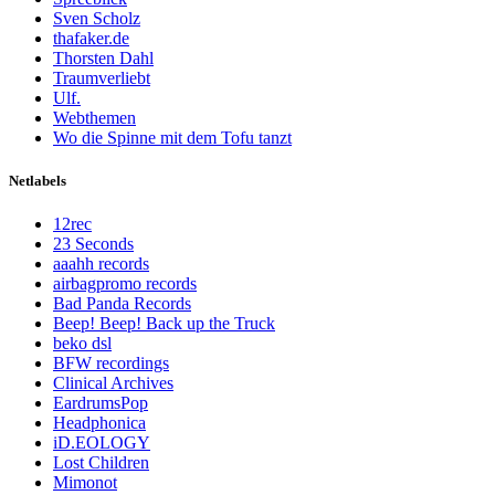
Sven Scholz
thafaker.de
Thorsten Dahl
Traumverliebt
Ulf.
Webthemen
Wo die Spinne mit dem Tofu tanzt
Netlabels
12rec
23 Seconds
aaahh records
airbagpromo records
Bad Panda Records
Beep! Beep! Back up the Truck
beko dsl
BFW recordings
Clinical Archives
EardrumsPop
Headphonica
iD.EOLOGY
Lost Children
Mimonot