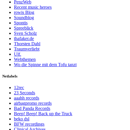
PenzWeb
Recent music heroes
rowis Blog
Soundblog
Spontis
Spreeblick
Sven Scholz
thafaker.de
Thorsten Dahl
Traumverliebt
Ulf.
Webthemen
Wo die Spinne mit dem Tofu tanzt
Netlabels
12rec
23 Seconds
aaahh records
airbagpromo records
Bad Panda Records
Beep! Beep! Back up the Truck
beko dsl
BFW recordings
Clinical Archives