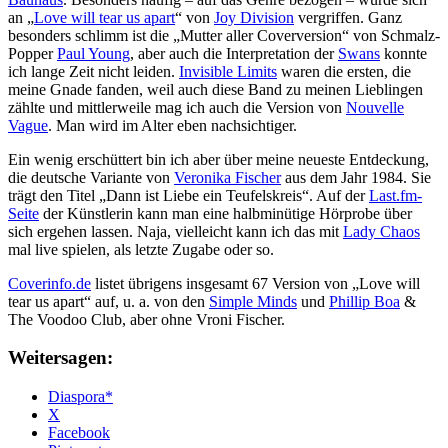
an „
Love will tear us apart
“ von
Joy Division
vergriffen. Ganz
besonders schlimm ist die „Mutter aller Coverversion“ von Schmalz-
Popper
Paul Young
, aber auch die Interpretation der
Swans
konnte
ich lange Zeit nicht leiden.
Invisible Limits
waren die ersten, die
meine Gnade fanden, weil auch diese Band zu meinen Lieblingen
zählte und mittlerweile mag ich auch die Version von
Nouvelle
Vague
. Man wird im Alter eben nachsichtiger.
Ein wenig erschüttert bin ich aber über meine neueste Entdeckung,
die deutsche Variante von
Veronika Fischer
aus dem Jahr 1984. Sie
trägt den Titel „Dann ist Liebe ein Teufelskreis“. Auf der
Last.fm-
Seite
der Künstlerin kann man eine halbminütige Hörprobe über
sich ergehen lassen. Naja, vielleicht kann ich das mit
Lady Chaos
mal live spielen, als letzte Zugabe oder so.
Coverinfo.de
listet übrigens insgesamt 67 Version von „Love will
tear us apart“ auf, u. a. von den
Simple Minds
und
Phillip Boa
&
The Voodoo Club, aber ohne Vroni Fischer.
Weitersagen:
Diaspora*
X
Facebook