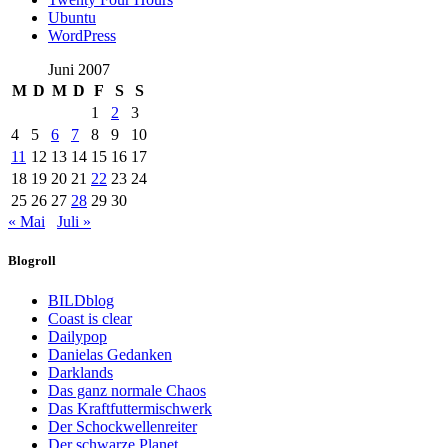
Ubuntu
WordPress
Juni 2007
M
D
M
D
F
S
S
1
2
3
4
5
6
7
8
9
10
11
12
13
14
15
16
17
18
19
20
21
22
23
24
25
26
27
28
29
30
« Mai
Juli »
Blogroll
BILDblog
Coast is clear
Dailypop
Danielas Gedanken
Darklands
Das ganz normale Chaos
Das Kraftfuttermischwerk
Der Schockwellenreiter
Der schwarze Planet