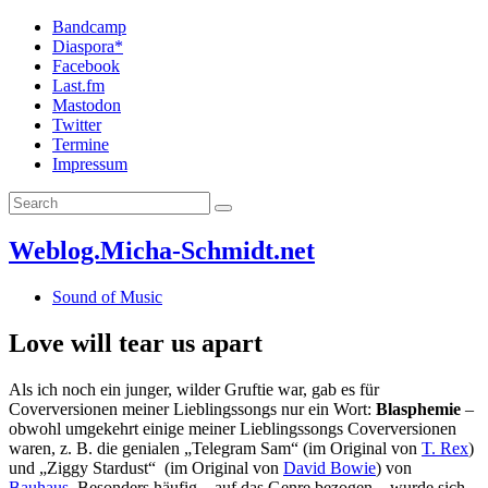
Bandcamp
Diaspora*
Facebook
Last.fm
Mastodon
Twitter
Termine
Impressum
Weblog.Micha-Schmidt.net
Sound of Music
Love will tear us apart
Als ich noch ein junger, wilder Gruftie war, gab es für
Coverversionen meiner Lieblingssongs nur ein Wort:
Blasphemie
–
obwohl umgekehrt einige meiner Lieblingssongs Coverversionen
waren, z. B. die genialen „Telegram Sam“ (im Original von
T. Rex
)
und „Ziggy Stardust“ (im Original von
David Bowie
) von
Bauhaus
. Besonders häufig – auf das Genre bezogen – wurde sich