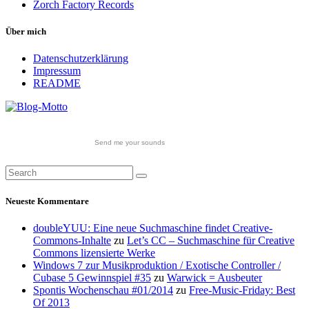
Zorch Factory Records
Über mich
Datenschutzerklärung
Impressum
README
Send me your sounds
Neueste Kommentare
doubleYUU: Eine neue Suchmaschine findet Creative-
Commons-Inhalte
zu
Let’s CC – Suchmaschine für Creative
Commons lizensierte Werke
Windows 7 zur Musikproduktion / Exotische Controller /
Cubase 5 Gewinnspiel #35
zu
Warwick = Ausbeuter
Spontis Wochenschau #01/2014
zu
Free-Music-Friday: Best
Of 2013