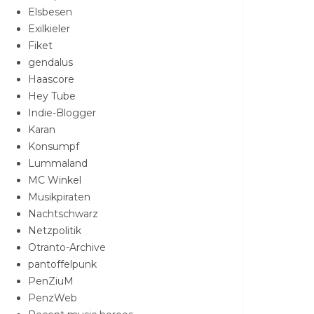
Elsbesen
Exilkieler
Fiket
gendalus
Haascore
Hey Tube
Indie-Blogger
Karan
Konsumpf
Lummaland
MC Winkel
Musikpiraten
Nachtschwarz
Netzpolitik
Otranto-Archive
pantoffelpunk
PenZiuM
PenzWeb