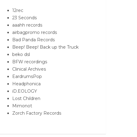
12rec
23 Seconds
aaahh records
airbagpromo records
Bad Panda Records
Beep! Beep! Back up the Truck
beko dsl
BFW recordings
Clinical Archives
EardrumsPop
Headphonica
iD.EOLOGY
Lost Children
Mimonot
Zorch Factory Records