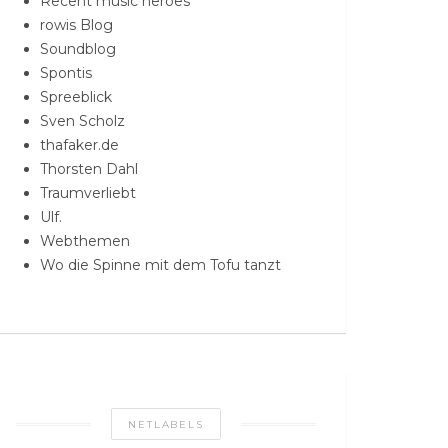
Recent music heroes
rowis Blog
Soundblog
Spontis
Spreeblick
Sven Scholz
thafaker.de
Thorsten Dahl
Traumverliebt
Ulf.
Webthemen
Wo die Spinne mit dem Tofu tanzt
NETLABELS