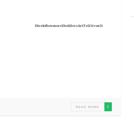
DirektBowmoreDistillersArtTeil1(von3)
READ MORE