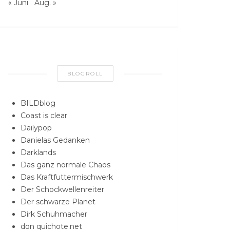
« Juni
Aug. »
BLOGROLL
BILDblog
Coast is clear
Dailypop
Danielas Gedanken
Darklands
Das ganz normale Chaos
Das Kraftfuttermischwerk
Der Schockwellenreiter
Der schwarze Planet
Dirk Schuhmacher
don quichote.net