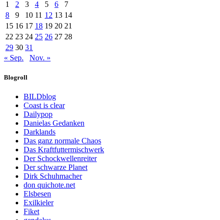
1
2
3
4
5
6
7
8
9
10
11
12
13
14
15
16
17
18
19
20
21
22
23
24
25
26
27
28
29
30
31
« Sep.
Nov. »
Blogroll
BILDblog
Coast is clear
Dailypop
Danielas Gedanken
Darklands
Das ganz normale Chaos
Das Kraftfuttermischwerk
Der Schockwellenreiter
Der schwarze Planet
Dirk Schuhmacher
don quichote.net
Elsbesen
Exilkieler
Fiket