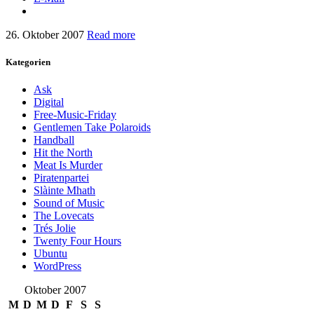
26. Oktober 2007
Read more
Kategorien
Ask
Digital
Free-Music-Friday
Gentlemen Take Polaroids
Handball
Hit the North
Meat Is Murder
Piratenpartei
Slàinte Mhath
Sound of Music
The Lovecats
Trés Jolie
Twenty Four Hours
Ubuntu
WordPress
Oktober 2007
M
D
M
D
F
S
S