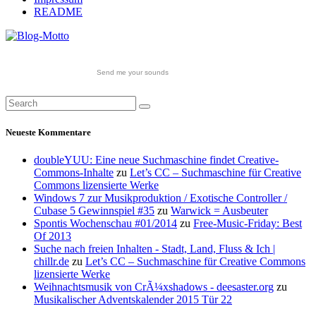
README
Send me your sounds
Neueste Kommentare
doubleYUU: Eine neue Suchmaschine findet Creative-
Commons-Inhalte
zu
Let’s CC – Suchmaschine für Creative
Commons lizensierte Werke
Windows 7 zur Musikproduktion / Exotische Controller /
Cubase 5 Gewinnspiel #35
zu
Warwick = Ausbeuter
Spontis Wochenschau #01/2014
zu
Free-Music-Friday: Best
Of 2013
Suche nach freien Inhalten - Stadt, Land, Fluss & Ich |
chillr.de
zu
Let’s CC – Suchmaschine für Creative Commons
lizensierte Werke
Weihnachtsmusik von CrÃ¼xshadows - deesaster.org
zu
Musikalischer Adventskalender 2015 Tür 22