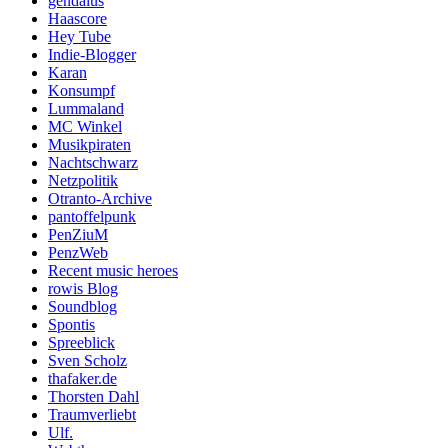
gendalus
Haascore
Hey Tube
Indie-Blogger
Karan
Konsumpf
Lummaland
MC Winkel
Musikpiraten
Nachtschwarz
Netzpolitik
Otranto-Archive
pantoffelpunk
PenZiuM
PenzWeb
Recent music heroes
rowis Blog
Soundblog
Spontis
Spreeblick
Sven Scholz
thafaker.de
Thorsten Dahl
Traumverliebt
Ulf.