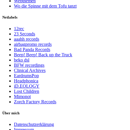
Webthemen
Wo die Spinne mit dem Tofu tanzt
Netlabels
12rec
23 Seconds
aaahh records
airbagpromo records
Bad Panda Records
Beep! Beep! Back up the Truck
beko dsl
BFW recordings
Clinical Archives
EardrumsPop
Headphonica
iD.EOLOGY
Lost Children
Mimonot
Zorch Factory Records
Über mich
Datenschutzerklärung
Impressum