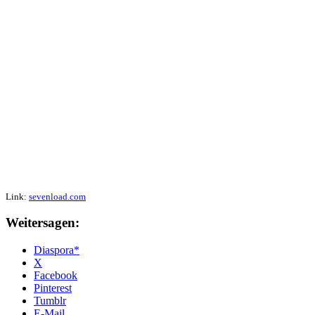
Link:
sevenload.com
Weitersagen:
Diaspora*
X
Facebook
Pinterest
Tumblr
E-Mail