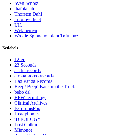
Sven Scholz
thafaker.de
Thorsten Dahl
Traumverliebt
Ulf.
Webthemen
Wo die Spinne mit dem Tofu tanzt
Netlabels
12rec
23 Seconds
aaahh records
airbagpromo records
Bad Panda Records
Beep! Beep! Back up the Truck
beko dsl
BFW recordings
Clinical Archives
EardrumsPop
Headphonica
iD.EOLOGY
Lost Children
Mimonot