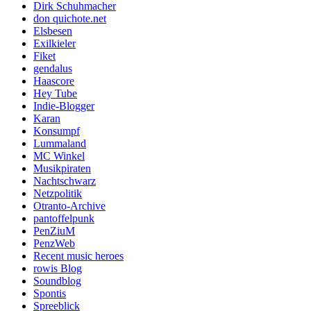
Dirk Schuhmacher
don quichote.net
Elsbesen
Exilkieler
Fiket
gendalus
Haascore
Hey Tube
Indie-Blogger
Karan
Konsumpf
Lummaland
MC Winkel
Musikpiraten
Nachtschwarz
Netzpolitik
Otranto-Archive
pantoffelpunk
PenZiuM
PenzWeb
Recent music heroes
rowis Blog
Soundblog
Spontis
Spreeblick