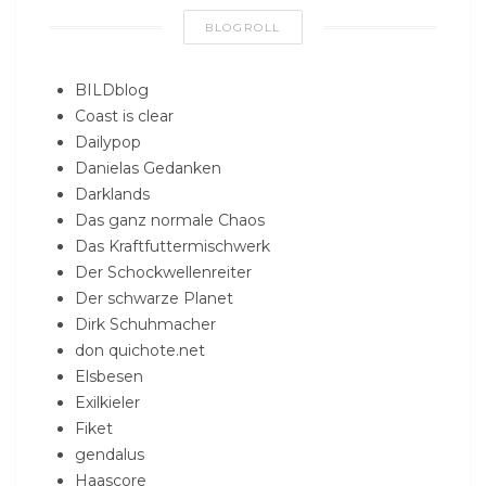
BLOGROLL
BILDblog
Coast is clear
Dailypop
Danielas Gedanken
Darklands
Das ganz normale Chaos
Das Kraftfuttermischwerk
Der Schockwellenreiter
Der schwarze Planet
Dirk Schuhmacher
don quichote.net
Elsbesen
Exilkieler
Fiket
gendalus
Haascore