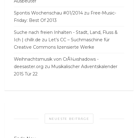
Ausbeuter
Spontis Wochenschau #01/2014
zu
Free-Music-
Friday: Best Of 2013
Suche nach freien Inhalten - Stadt, Land, Fluss &
Ich | chillr.de
zu
Let’s CC – Suchmaschine für
Creative Commons lizensierte Werke
Weihnachtsmusik von CrÃ¼xshadows -
deesaster.org
zu
Musikalischer Adventskalender
2015 Tür 22
NEUESTE BEITRÄGE