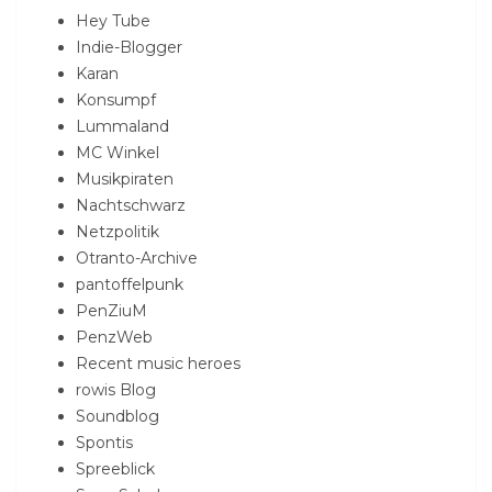
Hey Tube
Indie-Blogger
Karan
Konsumpf
Lummaland
MC Winkel
Musikpiraten
Nachtschwarz
Netzpolitik
Otranto-Archive
pantoffelpunk
PenZiuM
PenzWeb
Recent music heroes
rowis Blog
Soundblog
Spontis
Spreeblick