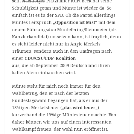
sein
Nachfolger
Platzhalter Kurt Beck hat seine
Schuldigkeit getan und Münte ist wieder da. So
einfach ist es in der SPD. Ob die Partei allerdings
Müntes Leitspruch „
Opposition ist Mist
“ mit dem
neuen Führungsduo Müntefering/Steinmeier (als
Kanzlerkandidat) umsetzen kann, ist fraglich, denn
es sieht leider nicht nur in Angie Merkels
Träumen, sondern auch in den Umfragen nach
einer
CDU/CSU/FDP-Koalition
aus, die ab September 2009 Deutschland ihren
kalten Atem einhauchen wird.
Münte steht für mich noch immer für den
Wahlbetrug, den er nach der letzten
Bundestagswahl begangen hat, als er aus der
18%igen Merkelsteuer („
das wird teuer
„)
kurzerhand die 19%ige Müntesteuer machte. Von
daher können wir uns auf einen interessanten
Wahlkampf freuen, der wohl nun eröffnet ist.