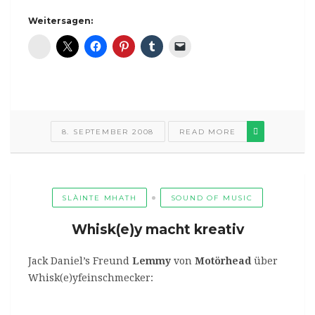
Weitersagen:
Diaspora*
8. SEPTEMBER 2008
READ MORE
SLÀINTE MHATH
SOUND OF MUSIC
Whisk(e)y macht kreativ
Jack Daniel’s Freund
Lemmy
von
Motörhead
über
Whisk(e)yfeinschmecker: