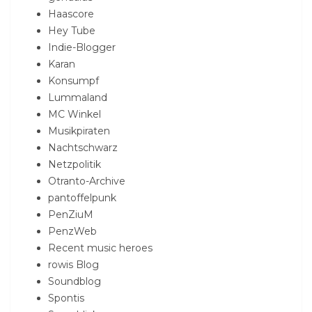
Haascore
Hey Tube
Indie-Blogger
Karan
Konsumpf
Lummaland
MC Winkel
Musikpiraten
Nachtschwarz
Netzpolitik
Otranto-Archive
pantoffelpunk
PenZiuM
PenzWeb
Recent music heroes
rowis Blog
Soundblog
Spontis