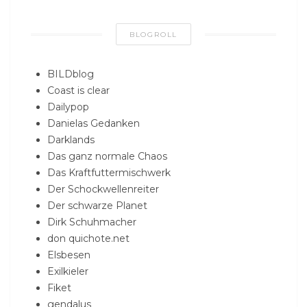
BLOGROLL
BILDblog
Coast is clear
Dailypop
Danielas Gedanken
Darklands
Das ganz normale Chaos
Das Kraftfuttermischwerk
Der Schockwellenreiter
Der schwarze Planet
Dirk Schuhmacher
don quichote.net
Elsbesen
Exilkieler
Fiket
gendalus