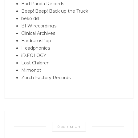
Bad Panda Records
Beep! Beep! Back up the Truck
beko dsl
BFW recordings
Clinical Archives
EardrumsPop
Headphonica
iD.EOLOGY
Lost Children
Mimonot
Zorch Factory Records
ÜBER MICH