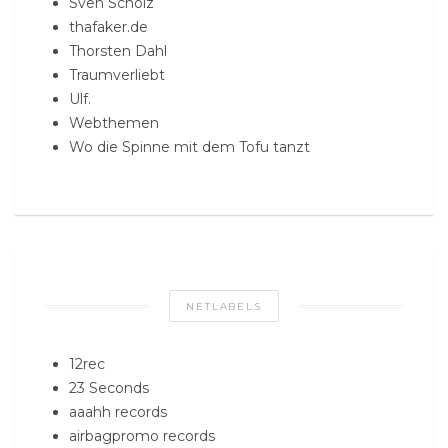
Sven Scholz
thafaker.de
Thorsten Dahl
Traumverliebt
Ulf.
Webthemen
Wo die Spinne mit dem Tofu tanzt
NETLABELS
12rec
23 Seconds
aaahh records
airbagpromo records