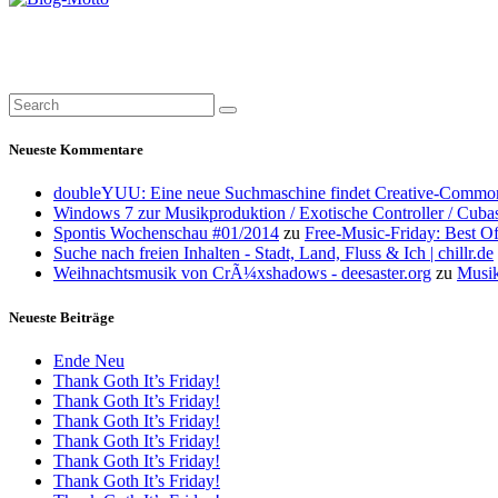
Neueste Kommentare
doubleYUU: Eine neue Suchmaschine findet Creative-Common
Windows 7 zur Musikproduktion / Exotische Controller / Cuba
Spontis Wochenschau #01/2014
zu
Free-Music-Friday: Best O
Suche nach freien Inhalten - Stadt, Land, Fluss & Ich | chillr.de
Weihnachtsmusik von CrÃ¼xshadows - deesaster.org
zu
Musik
Neueste Beiträge
Ende Neu
Thank Goth It’s Friday!
Thank Goth It’s Friday!
Thank Goth It’s Friday!
Thank Goth It’s Friday!
Thank Goth It’s Friday!
Thank Goth It’s Friday!