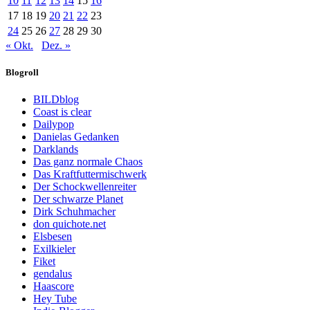
10
11
12
13
14
15
16
17
18
19
20
21
22
23
24
25
26
27
28
29
30
« Okt.
Dez. »
Blogroll
BILDblog
Coast is clear
Dailypop
Danielas Gedanken
Darklands
Das ganz normale Chaos
Das Kraftfuttermischwerk
Der Schockwellenreiter
Der schwarze Planet
Dirk Schuhmacher
don quichote.net
Elsbesen
Exilkieler
Fiket
gendalus
Haascore
Hey Tube