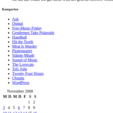
Kategorien
Ask
Digital
Free-Music-Friday
Gentlemen Take Polaroids
Handball
Hit the North
Meat Is Murder
Piratenpartei
Slàinte Mhath
Sound of Music
The Lovecats
Trés Jolie
Twenty Four Hours
Ubuntu
WordPress
November 2008
M
D
M
D
F
S
S
1
2
3
4
5
6
7
8
9