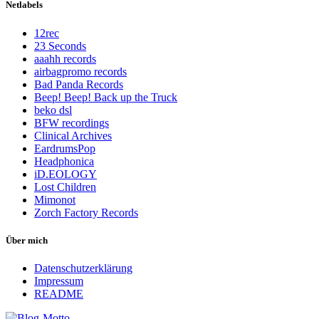
Netlabels
12rec
23 Seconds
aaahh records
airbagpromo records
Bad Panda Records
Beep! Beep! Back up the Truck
beko dsl
BFW recordings
Clinical Archives
EardrumsPop
Headphonica
iD.EOLOGY
Lost Children
Mimonot
Zorch Factory Records
Über mich
Datenschutzerklärung
Impressum
README