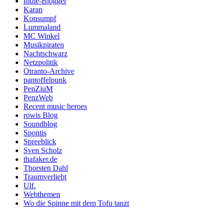
Indie-Blogger
Karan
Konsumpf
Lummaland
MC Winkel
Musikpiraten
Nachtschwarz
Netzpolitik
Otranto-Archive
pantoffelpunk
PenZiuM
PenzWeb
Recent music heroes
rowis Blog
Soundblog
Spontis
Spreeblick
Sven Scholz
thafaker.de
Thorsten Dahl
Traumverliebt
Ulf.
Webthemen
Wo die Spinne mit dem Tofu tanzt