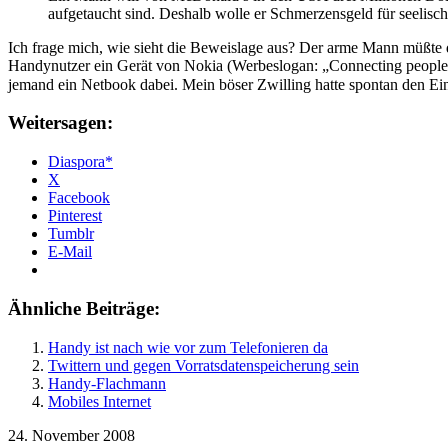
aufgetaucht sind. Deshalb wolle er Schmerzensgeld für seelis
Ich frage mich, wie sieht die Beweislage aus? Der arme Mann müßte doch
Handynutzer ein Gerät von Nokia (Werbeslogan: „Connecting people“) 
jemand ein Netbook dabei. Mein böser Zwilling hatte spontan den Ein
Weitersagen:
Diaspora*
X
Facebook
Pinterest
Tumblr
E-Mail
Ähnliche Beiträge:
Handy ist nach wie vor zum Telefonieren da
Twittern und gegen Vorratsdatenspeicherung sein
Handy-Flachmann
Mobiles Internet
24. November 2008