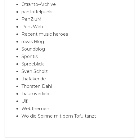
Otranto-Archive
pantoffelpunk
PenZiuM
PenzWeb
Recent music heroes
rowis Blog
Soundblog
Spontis
Spreeblick
Sven Scholz
thafaker.de
Thorsten Dahl
Traumverliebt
Ulf.
Webthemen
Wo die Spinne mit dem Tofu tanzt