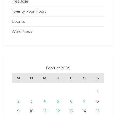
Trés Jolie
Twenty Four Hours
Ubuntu
WordPress
Februar 2009
M
D
M
D
F
S
S
1
2
3
4
5
6
7
8
9
10
11
12
13
14
15