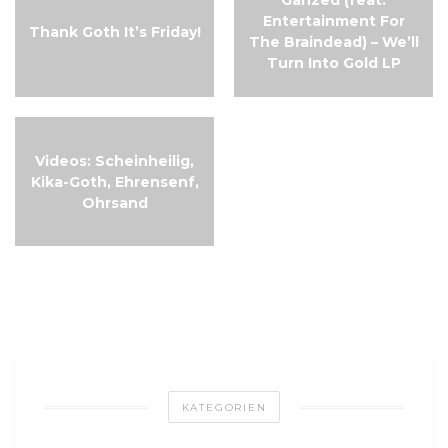
Gahzed (feat.
Entertainment For
Thank Goth It’s Friday!
The Braindead) – We’ll
Turn Into Gold LP
Videos: Scheinheilig,
Kika-Goth, Ehrensenf,
Ohrsand
KATEGORIEN