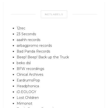
NETLABELS
12rec
23 Seconds
aaahh records
airbagpromo records
Bad Panda Records
Beep! Beep! Back up the Truck
beko dsl
BFW recordings
Clinical Archives
EardrumsPop
Headphonica
iD.EOLOGY
Lost Children
Mimonot