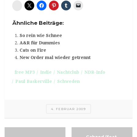
Diaspora*
Ähnliche Beiträge:
So rein wie Schnee
A&R für Dummies
Cats on Fire
New Order mal wieder getrennt
free MP3
Indie
Nachtclub
NDR-Info
Paul Baskerville
Schweden
4. FEBRUAR 2009