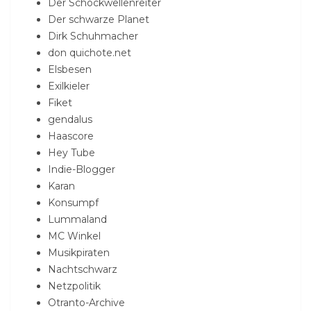
Der Schockwellenreiter
Der schwarze Planet
Dirk Schuhmacher
don quichote.net
Elsbesen
Exilkieler
Fiket
gendalus
Haascore
Hey Tube
Indie-Blogger
Karan
Konsumpf
Lummaland
MC Winkel
Musikpiraten
Nachtschwarz
Netzpolitik
Otranto-Archive