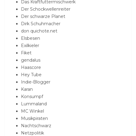
Das Kraftfuttermischwerk
Der Schockwellenreiter
Der schwarze Planet
Dirk Schuhmacher
don quichote.net
Elsbesen
Exilkieler
Fiket
gendalus
Haascore
Hey Tube
Indie-Blogger
Karan
Konsumpf
Lummaland
MC Winkel
Musikpiraten
Nachtschwarz
Netzpolitik