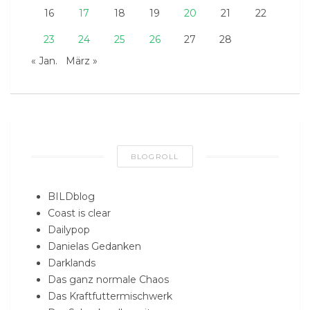
16
17
18
19
20
21
22
23
24
25
26
27
28
« Jan.
März »
BLOGROLL
BILDblog
Coast is clear
Dailypop
Danielas Gedanken
Darklands
Das ganz normale Chaos
Das Kraftfuttermischwerk