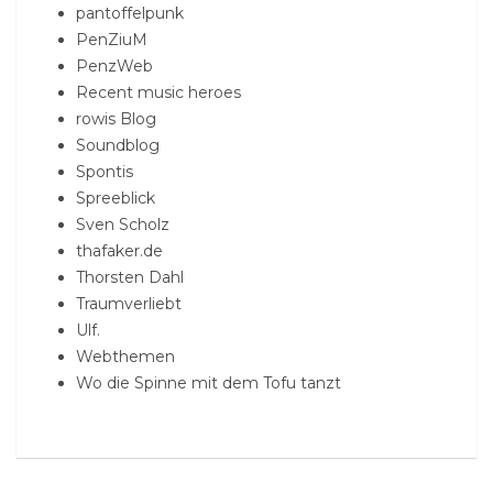
pantoffelpunk
PenZiuM
PenzWeb
Recent music heroes
rowis Blog
Soundblog
Spontis
Spreeblick
Sven Scholz
thafaker.de
Thorsten Dahl
Traumverliebt
Ulf.
Webthemen
Wo die Spinne mit dem Tofu tanzt