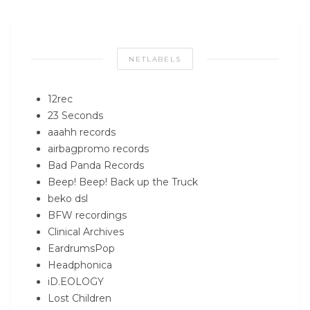
NETLABELS
12rec
23 Seconds
aaahh records
airbagpromo records
Bad Panda Records
Beep! Beep! Back up the Truck
beko dsl
BFW recordings
Clinical Archives
EardrumsPop
Headphonica
iD.EOLOGY
Lost Children