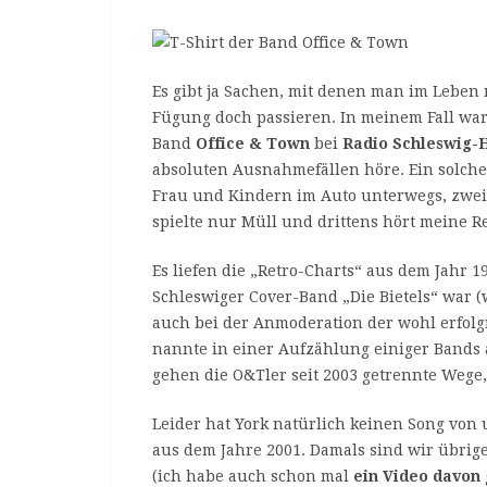
Es gibt ja Sachen, mit denen man im Leben
Fügung doch passieren. In meinem Fall wa
Band
Office & Town
bei
Radio Schleswig-H
absoluten Ausnahmefällen höre. Ein solcher
Frau und Kindern im Auto unterwegs, zwei
spielte nur Müll und drittens hört meine R
Es liefen die „Retro-Charts“ aus dem Jahr 1
Schleswiger Cover-Band „Die Bietels“ war (
auch bei der Anmoderation der wohl erfolg
nannte in einer Aufzählung einiger Bands a
gehen die O&Tler seit 2003 getrennte Wege, e
Leider hat York natürlich keinen Song von u
aus dem Jahre 2001. Damals sind wir übrig
(ich habe auch schon mal
ein Video davon