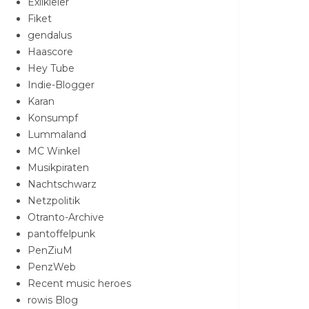
Exilkieler
Fiket
gendalus
Haascore
Hey Tube
Indie-Blogger
Karan
Konsumpf
Lummaland
MC Winkel
Musikpiraten
Nachtschwarz
Netzpolitik
Otranto-Archive
pantoffelpunk
PenZiuM
PenzWeb
Recent music heroes
rowis Blog