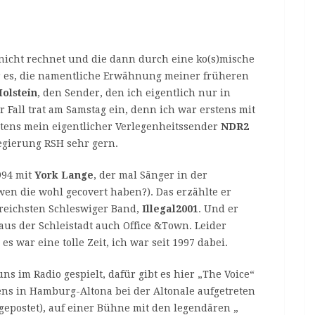
 nicht rechnet und die dann durch eine ko(s)mische
r es, die namentliche Erwähnung meiner früheren
olstein
, den Sender, den ich eigentlich nur in
 Fall trat am Samstag ein, denn ich war erstens mit
tens mein eigentlicher Verlegenheitssender
NDR2
egierung RSH sehr gern.
994 mit
York Lange
, der mal Sänger in der
wen die wohl gecovert haben?). Das erzählte er
reichsten Schleswiger Band,
Illegal2001
. Und er
us der Schleistadt auch Office &Town. Leider
s war eine tolle Zeit, ich war seit 1997 dabei.
ns im Radio gespielt, dafür gibt es hier „The Voice“
ens in Hamburg-Altona bei der Altonale aufgetreten
gepostet), auf einer Bühne mit den legendären „