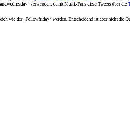
ebandwednesday“ verwenden, damit Musik-Fans diese Tweets über die
T
reich wie der „Followfriday“ werden. Entscheidend ist aber nicht die Q