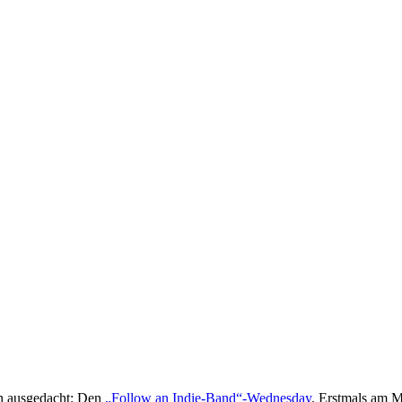
n ausgedacht: Den
„Follow an Indie-Band“-Wednesday
. Erstmals am M