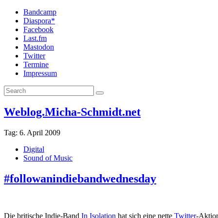
Bandcamp
Diaspora*
Facebook
Last.fm
Mastodon
Twitter
Termine
Impressum
Weblog.Micha-Schmidt.net
Tag:
6. April 2009
Digital
Sound of Music
#followanindiebandwednesday
Die britische Indie-Band
In Isolation
hat sich eine nette
Twitter
-Aktio