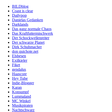
BILDblog
Coast is clear
Dailypop
Danielas Gedanken
Darklands
Das ganz normale Chaos
Das Kraftfuttermischwerk
Der Schockwellenreiter
Der schwarze Planet
Dirk Schuhmacher
don quichote.net
Elsbesen
Exilkieler
Fiket
gendalus
Haascore
Hey Tube
Indie-Blogger
Karan
Konsumpf
Lummaland
MC Winkel
Musikpiraten
Nachtschwarz