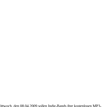
ittwoch, den 08.04.2009 sollen Indie-Bands ihre kostenlosen MP3-