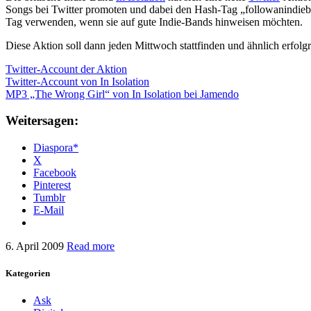
Songs bei Twitter promoten und dabei den Hash-Tag „followanindi
Tag verwenden, wenn sie auf gute Indie-Bands hinweisen möchten.
Diese Aktion soll dann jeden Mittwoch stattfinden und ähnlich erfolg
Twitter-Account der Aktion
Twitter-Account von In Isolation
MP3 „The Wrong Girl“ von In Isolation bei Jamendo
Weitersagen:
Diaspora*
X
Facebook
Pinterest
Tumblr
E-Mail
6. April 2009
Read more
Kategorien
Ask