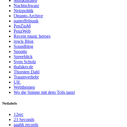
Musikpiraten
Nachtschwarz
Netzpolitik
Otranto-Archive
pantoffelpunk
PenZiuM
PenzWeb
Recent music heroes
rowis Blog
Soundblog
Spontis
Spreeblick
Sven Scholz
thafaker.de
Thorsten Dahl
Traumverliebt
Ulf.
Webthemen
Wo die Spinne mit dem Tofu tanzt
Netlabels
12rec
23 Seconds
aaahh records