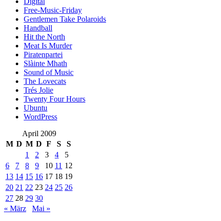
Digital
Free-Music-Friday
Gentlemen Take Polaroids
Handball
Hit the North
Meat Is Murder
Piratenpartei
Slàinte Mhath
Sound of Music
The Lovecats
Trés Jolie
Twenty Four Hours
Ubuntu
WordPress
April 2009
M
D
M
D
F
S
S
1
2
3
4
5
6
7
8
9
10
11
12
13
14
15
16
17
18
19
20
21
22
23
24
25
26
27
28
29
30
« März
Mai »