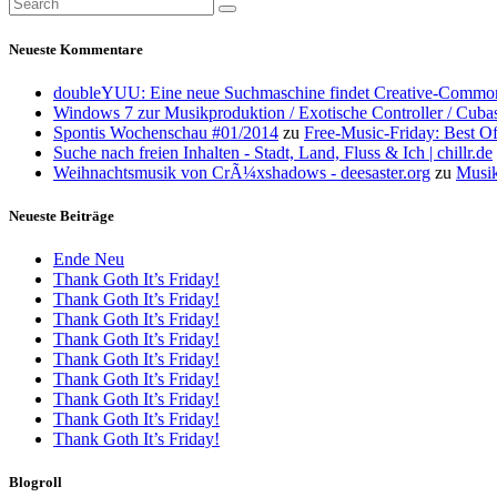
Neueste Kommentare
doubleYUU: Eine neue Suchmaschine findet Creative-Common
Windows 7 zur Musikproduktion / Exotische Controller / Cuba
Spontis Wochenschau #01/2014
zu
Free-Music-Friday: Best O
Suche nach freien Inhalten - Stadt, Land, Fluss & Ich | chillr.de
Weihnachtsmusik von CrÃ¼xshadows - deesaster.org
zu
Musik
Neueste Beiträge
Ende Neu
Thank Goth It’s Friday!
Thank Goth It’s Friday!
Thank Goth It’s Friday!
Thank Goth It’s Friday!
Thank Goth It’s Friday!
Thank Goth It’s Friday!
Thank Goth It’s Friday!
Thank Goth It’s Friday!
Thank Goth It’s Friday!
Blogroll