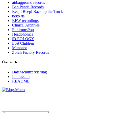
airbagpromo records
Bad Panda Records
Beep! Beep! Back up the Truck
beko dsl
BFW recordings
Clinical Archives
EardrumsPop
Headphonica
iD.EOLOGY
Lost Children
Mimonot
Zorch Factory Records
Über mich
Datenschutzerklärung
Impressum
README