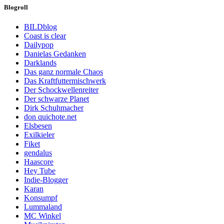
Blogroll
BILDblog
Coast is clear
Dailypop
Danielas Gedanken
Darklands
Das ganz normale Chaos
Das Kraftfuttermischwerk
Der Schockwellenreiter
Der schwarze Planet
Dirk Schuhmacher
don quichote.net
Elsbesen
Exilkieler
Fiket
gendalus
Haascore
Hey Tube
Indie-Blogger
Karan
Konsumpf
Lummaland
MC Winkel