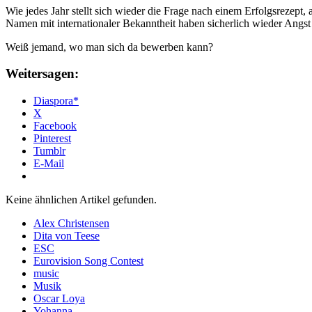
Wie jedes Jahr stellt sich wieder die Frage nach einem Erfolgsrezept, 
Namen mit internationaler Bekanntheit haben sicherlich wieder Angs
Weiß jemand, wo man sich da bewerben kann?
Weitersagen:
Diaspora*
X
Facebook
Pinterest
Tumblr
E-Mail
Keine ähnlichen Artikel gefunden.
Alex Christensen
Dita von Teese
ESC
Eurovision Song Contest
music
Musik
Oscar Loya
Yohanna