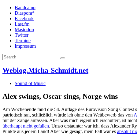
Bandcamp
Diaspora*
Facebook
Last.fm
Mastodon
Twitter
Termine
Impressum
Weblog.Micha-Schmidt.net
Sound of Music
Alex swings, Oscar sings, Norge wins
Am Wochenende fand die 54. Auflage des Eurovision Song Contest st
patriotisch ran, schließlich würde ich ohne den Wettbewerb das von
A
mit der Zange anfassen. Aber was mich eigentlich erschüttert, ist nic
überhaupt nicht gefallen
. Umso erstaunter war ich, dass Alexander R
Punkte aus jedem Land! Aber wie gesagt, mein Fall war es
absolut ni