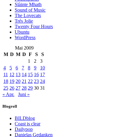
Slàinte Mhath
Sound of Music
The Lovecats
Trés Jolie
Twenty Four Hours
Ubuntu
WordPress
Mai 2009
M
D
M
D
F
S
S
1
2
3
4
5
6
7
8
9
10
11
12
13
14
15
16
17
18
19
20
21
22
23
24
25
26
27
28
29
30
31
« Apr.
Juni »
Blogroll
BILDblog
Coast is clear
Dailypop
Danielas Gedanken