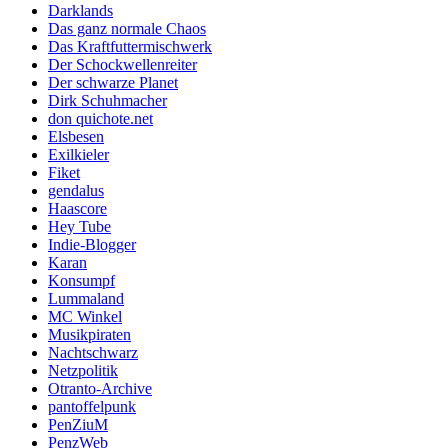
Darklands
Das ganz normale Chaos
Das Kraftfuttermischwerk
Der Schockwellenreiter
Der schwarze Planet
Dirk Schuhmacher
don quichote.net
Elsbesen
Exilkieler
Fiket
gendalus
Haascore
Hey Tube
Indie-Blogger
Karan
Konsumpf
Lummaland
MC Winkel
Musikpiraten
Nachtschwarz
Netzpolitik
Otranto-Archive
pantoffelpunk
PenZiuM
PenzWeb