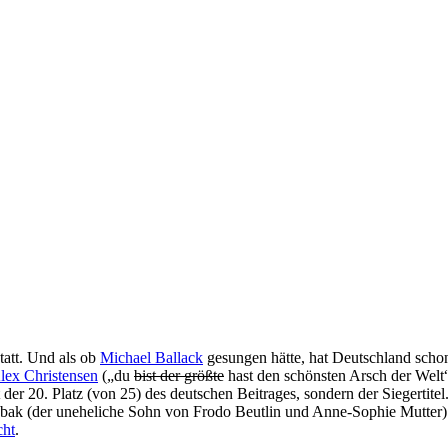
att. Und als ob
Michael Ballack
gesungen hätte, hat Deutschland scho
lex Christensen
(„du
bist der größte
hast den schönsten Arsch der Welt
ht der 20. Platz (von 25) des deutschen Beitrages, sondern der Siegertit
ybak (der uneheliche Sohn von Frodo Beutlin und Anne-Sophie Mutter) 
cht
.