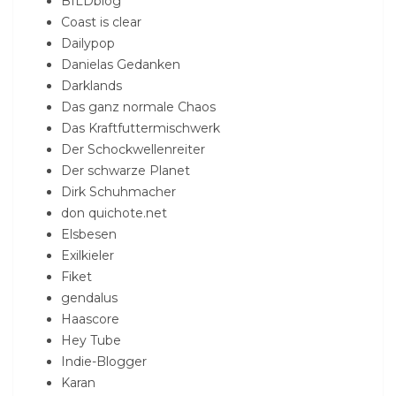
BILDblog
Coast is clear
Dailypop
Danielas Gedanken
Darklands
Das ganz normale Chaos
Das Kraftfuttermischwerk
Der Schockwellenreiter
Der schwarze Planet
Dirk Schuhmacher
don quichote.net
Elsbesen
Exilkieler
Fiket
gendalus
Haascore
Hey Tube
Indie-Blogger
Karan