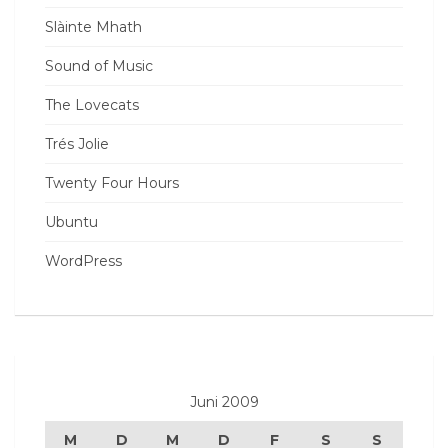
Slàinte Mhath
Sound of Music
The Lovecats
Trés Jolie
Twenty Four Hours
Ubuntu
WordPress
Juni 2009
M
D
M
D
F
S
S