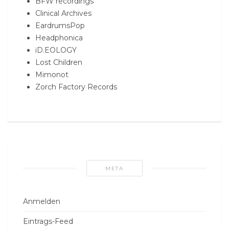
BFW recordings
Clinical Archives
EardrumsPop
Headphonica
iD.EOLOGY
Lost Children
Mimonot
Zorch Factory Records
META
Anmelden
Eintrags-Feed