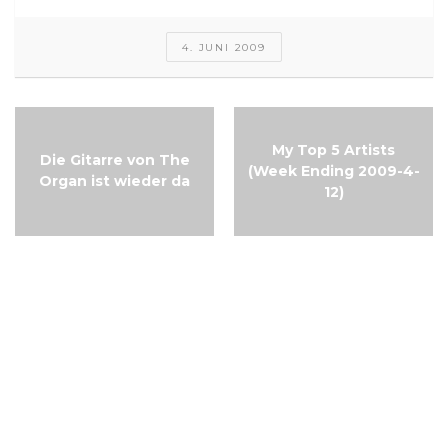
4. JUNI 2009
My Top 5 Artists
Die Gitarre von The
(Week Ending 2009-4-
Organ ist wieder da
12)
Kostenlose
Labelcompilation von
AF-Music:
Quintessenz 2009 –
2011