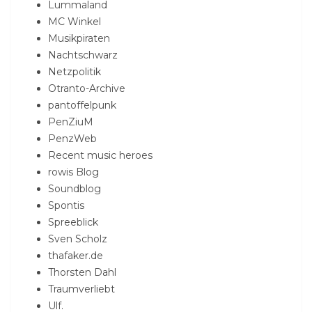
Lummaland
MC Winkel
Musikpiraten
Nachtschwarz
Netzpolitik
Otranto-Archive
pantoffelpunk
PenZiuM
PenzWeb
Recent music heroes
rowis Blog
Soundblog
Spontis
Spreeblick
Sven Scholz
thafaker.de
Thorsten Dahl
Traumverliebt
Ulf.