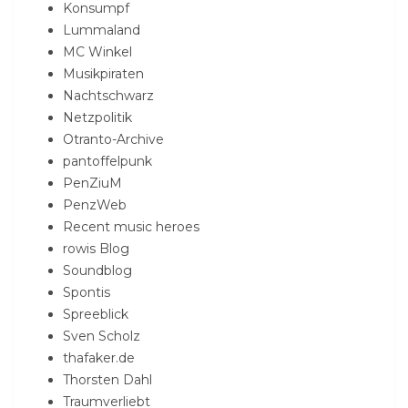
Konsumpf
Lummaland
MC Winkel
Musikpiraten
Nachtschwarz
Netzpolitik
Otranto-Archive
pantoffelpunk
PenZiuM
PenzWeb
Recent music heroes
rowis Blog
Soundblog
Spontis
Spreeblick
Sven Scholz
thafaker.de
Thorsten Dahl
Traumverliebt