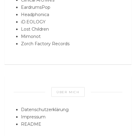
Clinical Archives
EardrumsPop
Headphonica
iD.EOLOGY
Lost Children
Mimonot
Zorch Factory Records
ÜBER MICH
Datenschutzerklärung
Impressum
README