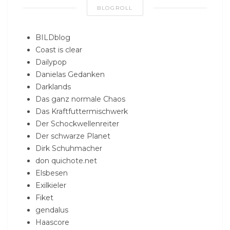
BLOGROLL
BILDblog
Coast is clear
Dailypop
Danielas Gedanken
Darklands
Das ganz normale Chaos
Das Kraftfuttermischwerk
Der Schockwellenreiter
Der schwarze Planet
Dirk Schuhmacher
don quichote.net
Elsbesen
Exilkieler
Fiket
gendalus
Haascore