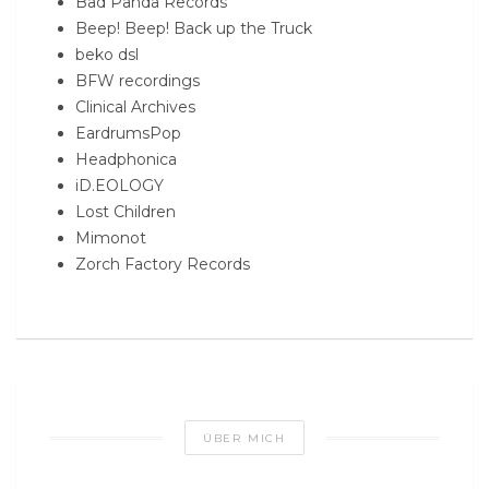
Bad Panda Records
Beep! Beep! Back up the Truck
beko dsl
BFW recordings
Clinical Archives
EardrumsPop
Headphonica
iD.EOLOGY
Lost Children
Mimonot
Zorch Factory Records
ÜBER MICH