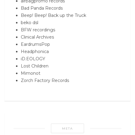
airbagpromo records
Bad Panda Records
Beep! Beep! Back up the Truck
beko dsl
BFW recordings
Clinical Archives
EardrumsPop
Headphonica
iD.EOLOGY
Lost Children
Mimonot
Zorch Factory Records
META