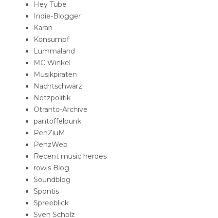
Hey Tube
Indie-Blogger
Karan
Konsumpf
Lummaland
MC Winkel
Musikpiraten
Nachtschwarz
Netzpolitik
Otranto-Archive
pantoffelpunk
PenZiuM
PenzWeb
Recent music heroes
rowis Blog
Soundblog
Spontis
Spreeblick
Sven Scholz