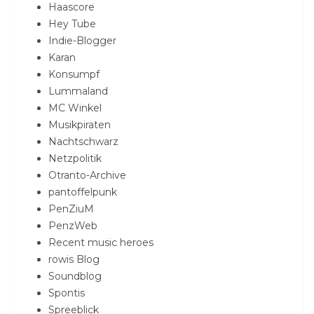
Haascore
Hey Tube
Indie-Blogger
Karan
Konsumpf
Lummaland
MC Winkel
Musikpiraten
Nachtschwarz
Netzpolitik
Otranto-Archive
pantoffelpunk
PenZiuM
PenzWeb
Recent music heroes
rowis Blog
Soundblog
Spontis
Spreeblick