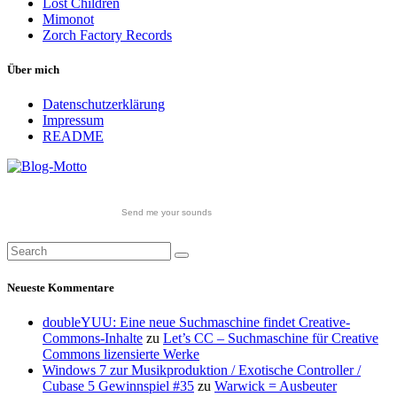
Lost Children
Mimonot
Zorch Factory Records
Über mich
Datenschutzerklärung
Impressum
README
Send me your sounds
Neueste Kommentare
doubleYUU: Eine neue Suchmaschine findet Creative-
Commons-Inhalte
zu
Let’s CC – Suchmaschine für Creative
Commons lizensierte Werke
Windows 7 zur Musikproduktion / Exotische Controller /
Cubase 5 Gewinnspiel #35
zu
Warwick = Ausbeuter