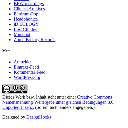
BFW recordings
Clinical Archives
EardrumsPop
Headphonica
iD.EOLOGY
Lost Children
Mimonot
Zorch Factory Records
Meta
Anmelden
Eintrags-Feed
Kommentar-Feed
WordPress.org
Dieses Werk bzw. Inhalt steht unter einer
Creative Commons
Namensnennung-Weitergabe unter gleichen Bedingungen 3.0
Unported Lizenz
. (Sofern nicht anders angegeben.)
Designed by
DesignHooks