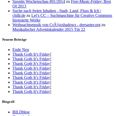
Spontis Wochenschau #01/2014
zu
Free-Music-Friday: Best
Of 2013
Suche nach freien Inhalten - Stadt, Land, Fluss & Ich |
chillr.de
zu
Let’s CC – Suchmaschine für Creative Commons
lizensierte Werke
Weihnachtsmusik von CrÃ¼xshadows - deesaster.org
zu
Musikalischer Adventskalender 2015 Tür 22
Neueste Beiträge
Ende Neu
Thank Goth It’s Friday!
Thank Goth It’s Friday!
Thank Goth It’s Friday!
Thank Goth It’s Friday!
Thank Goth It’s Friday!
Thank Goth It’s Friday!
Thank Goth It’s Friday!
Thank Goth It’s Friday!
Thank Goth It’s Friday!
Blogroll
BILDblog