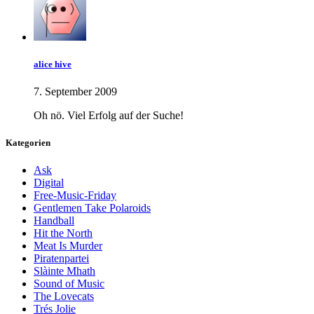
alice hive
7. September 2009
Oh nö. Viel Erfolg auf der Suche!
Kategorien
Ask
Digital
Free-Music-Friday
Gentlemen Take Polaroids
Handball
Hit the North
Meat Is Murder
Piratenpartei
Slàinte Mhath
Sound of Music
The Lovecats
Trés Jolie