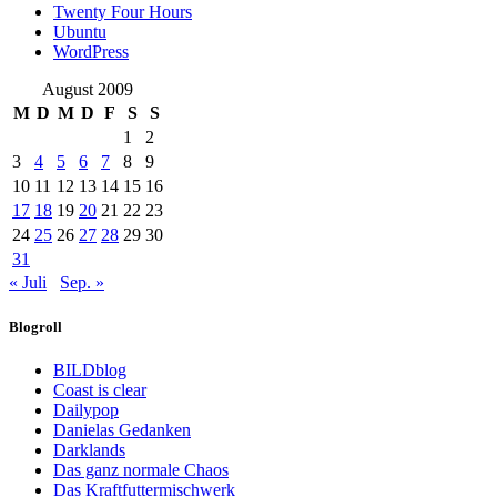
Twenty Four Hours
Ubuntu
WordPress
August 2009
M
D
M
D
F
S
S
1
2
3
4
5
6
7
8
9
10
11
12
13
14
15
16
17
18
19
20
21
22
23
24
25
26
27
28
29
30
31
« Juli
Sep. »
Blogroll
BILDblog
Coast is clear
Dailypop
Danielas Gedanken
Darklands
Das ganz normale Chaos
Das Kraftfuttermischwerk