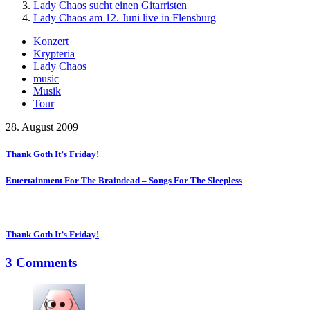
Lady Chaos sucht einen Gitarristen
Lady Chaos am 12. Juni live in Flensburg
Konzert
Krypteria
Lady Chaos
music
Musik
Tour
28. August 2009
Thank Goth It’s Friday!
Entertainment For The Braindead – Songs For The Sleepless
Thank Goth It’s Friday!
3 Comments