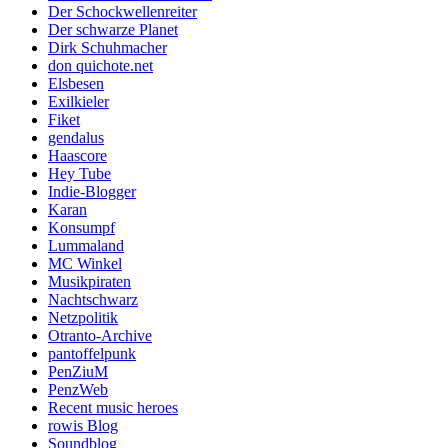
Der Schockwellenreiter
Der schwarze Planet
Dirk Schuhmacher
don quichote.net
Elsbesen
Exilkieler
Fiket
gendalus
Haascore
Hey Tube
Indie-Blogger
Karan
Konsumpf
Lummaland
MC Winkel
Musikpiraten
Nachtschwarz
Netzpolitik
Otranto-Archive
pantoffelpunk
PenZiuM
PenzWeb
Recent music heroes
rowis Blog
Soundblog