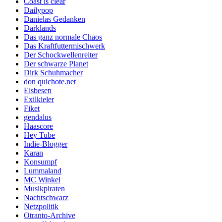
Coast is clear
Dailypop
Danielas Gedanken
Darklands
Das ganz normale Chaos
Das Kraftfuttermischwerk
Der Schockwellenreiter
Der schwarze Planet
Dirk Schuhmacher
don quichote.net
Elsbesen
Exilkieler
Fiket
gendalus
Haascore
Hey Tube
Indie-Blogger
Karan
Konsumpf
Lummaland
MC Winkel
Musikpiraten
Nachtschwarz
Netzpolitik
Otranto-Archive