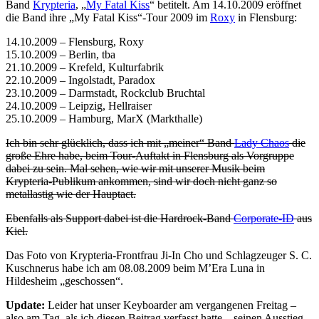
Band
Krypteria
, „
My Fatal Kiss
“ betitelt. Am 14.10.2009 eröffnet
die Band ihre „My Fatal Kiss“-Tour 2009 im
Roxy
in Flensburg:
14.10.2009 – Flensburg, Roxy
15.10.2009 – Berlin, tba
21.10.2009 – Krefeld, Kulturfabrik
22.10.2009 – Ingolstadt, Paradox
23.10.2009 – Darmstadt, Rockclub Bruchtal
24.10.2009 – Leipzig, Hellraiser
25.10.2009 – Hamburg, MarX (Markthalle)
Ich bin sehr glücklich, dass ich mit „meiner“ Band
Lady Chaos
die
große Ehre habe, beim Tour-Auftakt in Flensburg als Vorgruppe
dabei zu sein. Mal sehen, wie wir mit unserer Musik beim
Krypteria-Publikum ankommen, sind wir doch nicht ganz so
metallastig wie der Hauptact.
Ebenfalls als Support dabei ist die Hardrock-Band
Corporate-ID
aus
Kiel.
Das Foto von Krypteria-Frontfrau Ji-In Cho und Schlagzeuger S. C.
Kuschnerus habe ich am 08.08.2009 beim M’Era Luna in
Hildesheim „geschossen“.
Update:
Leider hat unser Keyboarder am vergangenen Freitag –
also am Tag, als ich diesen Beitrag verfasst hatte – seinen Ausstieg