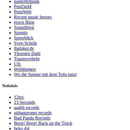
pantoffelpunk
PenZiuM
PenzWeb
Recent music heroes
rowis Blog
Soundblog
Spontis
Spreeblick
Sven Scholz
thafaker.de
Thorsten Dahl
Traumverliebt
Ulf.
Webthemen
Wo die Spinne mit dem Tofu tanzt
Netlabels
12rec
23 Seconds
aaahh records
airbagpromo records
Bad Panda Records
Beep! Beep! Back up the Truck
beko dsl