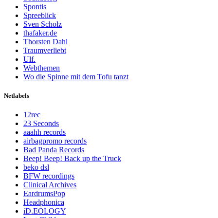
Spontis
Spreeblick
Sven Scholz
thafaker.de
Thorsten Dahl
Traumverliebt
Ulf.
Webthemen
Wo die Spinne mit dem Tofu tanzt
Netlabels
12rec
23 Seconds
aaahh records
airbagpromo records
Bad Panda Records
Beep! Beep! Back up the Truck
beko dsl
BFW recordings
Clinical Archives
EardrumsPop
Headphonica
iD.EOLOGY