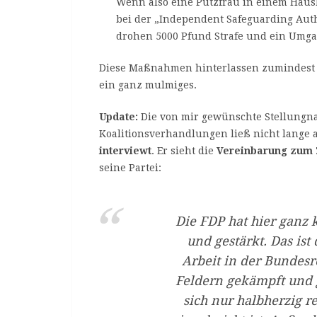
Wenn also eine Putzfrau in einem Hausha
bei der „Independent Safeguarding Author
drohen 5000 Pfund Strafe und ein Umga
Diese Maßnahmen hinterlassen zumindest be
ein ganz mulmiges.
Update:
Die von mir gewünschte Stellungn
Koalitionsverhandlungen ließ nicht lange 
interviewt
. Er sieht die
Vereinbarung zum 
seine Partei:
Die FDP hat hier ganz 
und gestärkt. Das ist 
Arbeit in der Bundesr
Feldern gekämpft und
sich nur halbherzig r