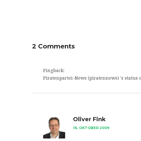
Free-Music-Friday: Aviators
E
2 Comments
Pingback:
Piratenpartei-News (piratennews) 's status o
Oliver Fink
16. OKTOBER 2009