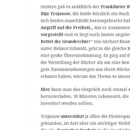
Gestern gab es anläßlich der
Frankfurter 
Ilija Trojanow
, die beide kürzlich ein Bu
sich beides ausschließt herausgebracht ha
Angriff auf die Freiheit
„, das er zusammen 
vorgestellt
und es liegt noch immer angele
Rettet die Grundrechte!
“ von Gerhart Baum
unter Helmut Schmidt, geht in die gleiche
eine große Übereinstimmung. Es ging auf 
die Vorstellung der Bücher als um eine kon
gute Zusammenfassungen aus ihren Bücher
erkannt haben, warum das Thema so imens w
Hier
kann man das Gespräch noch einmal a
herunterladen. 30 Minuten Lebenszeit, die
investiert werden sollten.
Trojanow
unterstützt
ja offen die Piratenpa
gebunden, ist dort aber ein wichtiger Verb