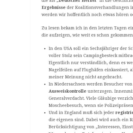
die als „
Deutscher Herbst
“ in die Geschich
Ergebnisse
der Koalitionsverhandlungen in
werden wir hoffentlich noch etwas hören o
Zu lesen bekam ich in den letzten Tagen 
die aufzeigen, wie weit es schon gekomme
In den USA soll ein Sechsjähriger der S
voller Stolz sein Campingbesteck mitbra
Eigentlich nur verständlich, denn es w
Nagelfeilen auf Flughäfen einkassiert, a
meiner Meinung nicht angebracht.
In Niedersachsen werden Besucher von 
Ausweiskontrolle
unterzogen. Innenmin
Generalverdacht. Viele Gläubige verzich
Moscheebesuch, wenn sie Polizeipräsen
Und in England muß sich jeder
registri
die eigenen sind. Dabei wird auch ein R
Berücksichtigung von „Interessen, Einst