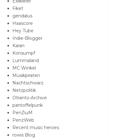
Exilkieler
Fiket
gendalus
Haascore
Hey Tube
Indie-Blogger
Karan
Konsumpf
Lummaland
MC Winkel
Musikpiraten
Nachtschwarz
Netzpolitik
Otranto-Archive
pantoffelpunk
PenZiuM
PenzWeb
Recent music heroes
rowis Blog