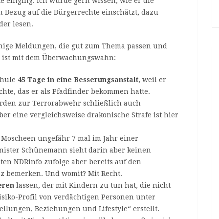
te einging. Ich würde gern wissen, wie er die
 Bezug auf die Bürgerrechte einschätzt, dazu
der lesen.
einige Meldungen, die gut zum Thema passen und
n ist mit dem Überwachungswahn:
chule
45 Tage in eine Besserungsanstalt
, weil er
chte, das er als Pfadfinder bekommen hatte.
erden zur Terrorabwehr schließlich auch
ber eine vergleichsweise drakonische Strafe ist hier
Moscheen ungefähr 7 mal im Jahr einer
ister Schünemann sieht darin aber keinen
ten NDRinfo zufolge aber bereits auf den
z bemerken. Und womit? Mit Recht.
eren
lassen, der mit Kindern zu tun hat, die nicht
isiko-Profil von verdächtigen Personen unter
ellungen, Beziehungen und Lifestyle“ erstellt.