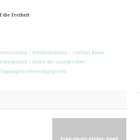
f die Freiheit
berwachung
Bundestrojaner
Gerhart Baum
iratenpartei
Rettet die Grundrechte!
Zugangserschwerungsgesetz
Music-Friday:
Free-Music-Friday: Spell