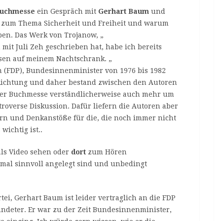
Buchmesse
ein Gespräch mit
Gerhart Baum
und
ch zum Thema Sicherheit und Freiheit und warum
ben. Das Werk von Trojanow, „
mit Juli Zeh geschrieben hat, habe ich bereits
sen auf meinem Nachtschrank. „
 (FDP), Bundesinnenminister von 1976 bis 1982
 Richtung und daher bestand zwischen den Autoren
der Buchmesse verständlicherweise auch mehr um
troverse Diskussion. Dafür liefern die Autoren aber
n und Denkanstöße für die, die noch immer nicht
ichtig ist..
ls Video sehen oder
dort
zum Hören
 mal sinnvoll angelegt sind und unbedingt
rtei, Gerhart Baum ist leider vertraglich an die FDP
ündeter. Er war zu der Zeit Bundesinnenminister,