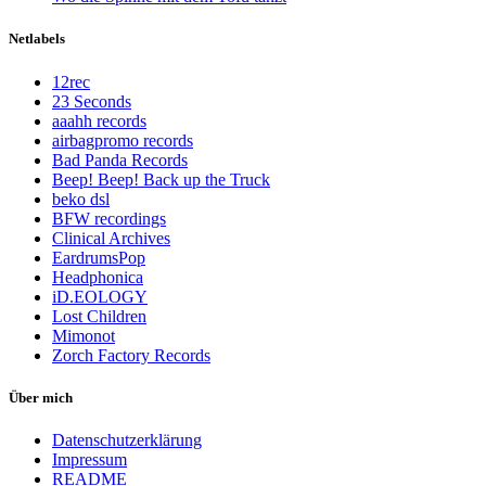
Netlabels
12rec
23 Seconds
aaahh records
airbagpromo records
Bad Panda Records
Beep! Beep! Back up the Truck
beko dsl
BFW recordings
Clinical Archives
EardrumsPop
Headphonica
iD.EOLOGY
Lost Children
Mimonot
Zorch Factory Records
Über mich
Datenschutzerklärung
Impressum
README