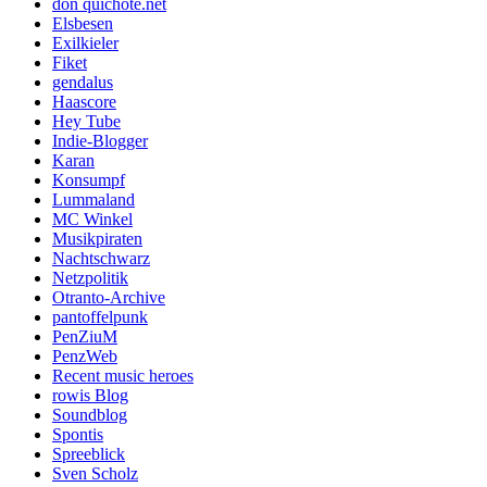
don quichote.net
Elsbesen
Exilkieler
Fiket
gendalus
Haascore
Hey Tube
Indie-Blogger
Karan
Konsumpf
Lummaland
MC Winkel
Musikpiraten
Nachtschwarz
Netzpolitik
Otranto-Archive
pantoffelpunk
PenZiuM
PenzWeb
Recent music heroes
rowis Blog
Soundblog
Spontis
Spreeblick
Sven Scholz