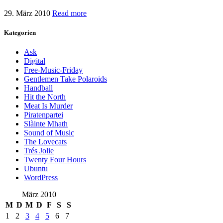
29. März 2010
Read more
Kategorien
Ask
Digital
Free-Music-Friday
Gentlemen Take Polaroids
Handball
Hit the North
Meat Is Murder
Piratenpartei
Slàinte Mhath
Sound of Music
The Lovecats
Trés Jolie
Twenty Four Hours
Ubuntu
WordPress
März 2010
M
D
M
D
F
S
S
1
2
3
4
5
6
7