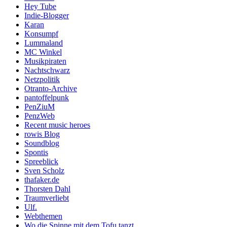
Hey Tube
Indie-Blogger
Karan
Konsumpf
Lummaland
MC Winkel
Musikpiraten
Nachtschwarz
Netzpolitik
Otranto-Archive
pantoffelpunk
PenZiuM
PenzWeb
Recent music heroes
rowis Blog
Soundblog
Spontis
Spreeblick
Sven Scholz
thafaker.de
Thorsten Dahl
Traumverliebt
Ulf.
Webthemen
Wo die Spinne mit dem Tofu tanzt