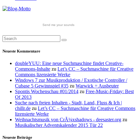
Send me your sounds
Neueste Kommentare
doubleYUU: Eine neue Suchmaschine findet Creative-
Commons-Inhalte
zu
Let’s CC – Suchmaschine für Creative
Commons lizensierte Werke
Windows 7 zur Musikproduktion / Exotische Controller /
Cubase 5 Gewinnspiel #35
zu
Warwick = Ausbeuter
Spontis Wochenschau #01/2014
zu
Free-Music-Friday: Best
Of 2013
Suche nach freien Inhalten - Stadt, Land, Fluss & Ich |
chillr.de
zu
Let’s CC – Suchmaschine für Creative Commons
lizensierte Werke
Weihnachtsmusik von CrÃ¼xshadows - deesaster.org
zu
Musikalischer Adventskalender 2015 Tür 22
Neueste Beiträge