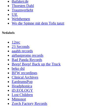
thafaker.de
Thorsten Dahl
Traumverliebt
Ulf.
Webthemen
Wo die Spinne mit dem Tofu tanzt
Netlabels
12rec
23 Seconds
aaahh records
airbagpromo records
Bad Panda Records
Beep! Beep! Back up the Truck
beko dsl
BFW recordings
Clinical Archives
EardrumsPop
Headphonica
iD.EOLOGY
Lost Children
Mimonot
Zorch Factory Records