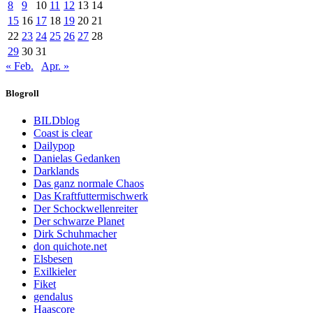
8
9
10
11
12
13
14
15
16
17
18
19
20
21
22
23
24
25
26
27
28
29
30
31
« Feb.
Apr. »
Blogroll
BILDblog
Coast is clear
Dailypop
Danielas Gedanken
Darklands
Das ganz normale Chaos
Das Kraftfuttermischwerk
Der Schockwellenreiter
Der schwarze Planet
Dirk Schuhmacher
don quichote.net
Elsbesen
Exilkieler
Fiket
gendalus
Haascore