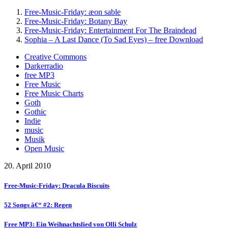
Free-Music-Friday: æon sable
Free-Music-Friday: Botany Bay
Free-Music-Friday: Entertainment For The Braindead
Sophia – A Last Dance (To Sad Eyes) – free Download
Creative Commons
Darkerradio
free MP3
Free Music
Free Music Charts
Goth
Gothic
Indie
music
Musik
Open Music
20. April 2010
Free-Music-Friday: Dracula Biscuits
52 Songs â€“ #2: Regen
Free MP3: Ein Weihnachtslied von Olli Schulz