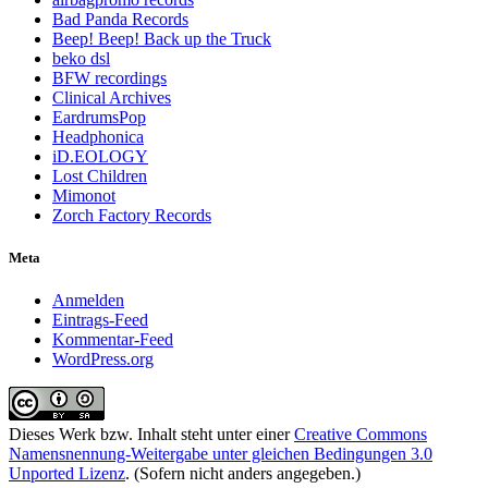
Bad Panda Records
Beep! Beep! Back up the Truck
beko dsl
BFW recordings
Clinical Archives
EardrumsPop
Headphonica
iD.EOLOGY
Lost Children
Mimonot
Zorch Factory Records
Meta
Anmelden
Eintrags-Feed
Kommentar-Feed
WordPress.org
Dieses Werk bzw. Inhalt steht unter einer
Creative Commons
Namensnennung-Weitergabe unter gleichen Bedingungen 3.0
Unported Lizenz
. (Sofern nicht anders angegeben.)