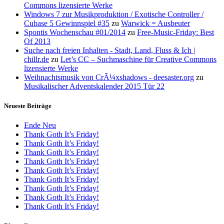
Commons lizensierte Werke
Windows 7 zur Musikproduktion / Exotische Controller /
Cubase 5 Gewinnspiel #35
zu
Warwick = Ausbeuter
Spontis Wochenschau #01/2014
zu
Free-Music-Friday: Best
Of 2013
Suche nach freien Inhalten - Stadt, Land, Fluss & Ich |
chillr.de
zu
Let’s CC – Suchmaschine für Creative Commons
lizensierte Werke
Weihnachtsmusik von CrÃ¼xshadows - deesaster.org
zu
Musikalischer Adventskalender 2015 Tür 22
Neueste Beiträge
Ende Neu
Thank Goth It’s Friday!
Thank Goth It’s Friday!
Thank Goth It’s Friday!
Thank Goth It’s Friday!
Thank Goth It’s Friday!
Thank Goth It’s Friday!
Thank Goth It’s Friday!
Thank Goth It’s Friday!
Thank Goth It’s Friday!