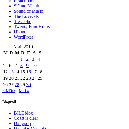
Piratenpartei
Slàinte Mhath
Sound of Music
The Lovecats
Trés Jolie
Twenty Four Hours
Ubuntu
WordPress
April 2010
M
D
M
D
F
S
S
1
2
3
4
5
6
7
8
9
10
11
12
13
14
15
16
17
18
19
20
21
22
23
24
25
26
27
28
29
30
« März
Mai »
Blogroll
BILDblog
Coast is clear
Dailypop
Danielas Gedanken