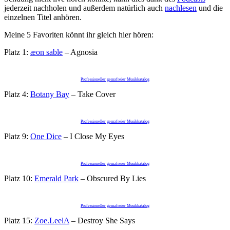
jederzeit nachholen und außerdem natürlich auch
nachlesen
und die
einzelnen Titel anhören.
Meine 5 Favoriten könnt ihr gleich hier hören:
Platz 1:
æon sable
– Agnosia
Professioneller gemafreier Musikkatalog
Platz 4:
Botany Bay
– Take Cover
Professioneller gemafreier Musikkatalog
Platz 9:
One Dice
– I Close My Eyes
Professioneller gemafreier Musikkatalog
Platz 10:
Emerald Park
– Obscured By Lies
Professioneller gemafreier Musikkatalog
Platz 15:
Zoe.LeelA
– Destroy She Says