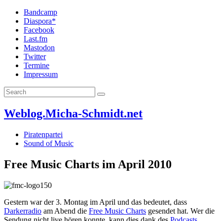
Bandcamp
Diaspora*
Facebook
Last.fm
Mastodon
Twitter
Termine
Impressum
Weblog.Micha-Schmidt.net
Piratenpartei
Sound of Music
Free Music Charts im April 2010
Gestern war der 3. Montag im April und das bedeutet, dass
Darkerradio
am Abend die
Free Music Charts
gesendet hat. Wer die
Sendung nicht live hören konnte, kann dies dank des
Podcasts