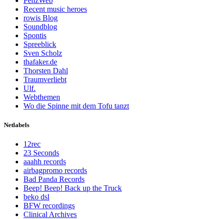
PenzWeb
Recent music heroes
rowis Blog
Soundblog
Spontis
Spreeblick
Sven Scholz
thafaker.de
Thorsten Dahl
Traumverliebt
Ulf.
Webthemen
Wo die Spinne mit dem Tofu tanzt
Netlabels
12rec
23 Seconds
aaahh records
airbagpromo records
Bad Panda Records
Beep! Beep! Back up the Truck
beko dsl
BFW recordings
Clinical Archives