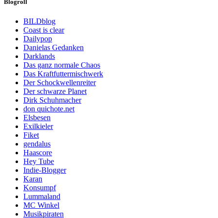
Blogroll
BILDblog
Coast is clear
Dailypop
Danielas Gedanken
Darklands
Das ganz normale Chaos
Das Kraftfuttermischwerk
Der Schockwellenreiter
Der schwarze Planet
Dirk Schuhmacher
don quichote.net
Elsbesen
Exilkieler
Fiket
gendalus
Haascore
Hey Tube
Indie-Blogger
Karan
Konsumpf
Lummaland
MC Winkel
Musikpiraten