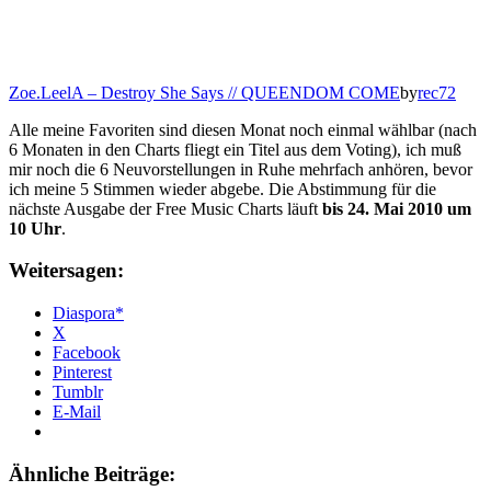
Zoe.LeelA – Destroy She Says // QUEENDOM COME
by
rec72
Alle meine Favoriten sind diesen Monat noch einmal wählbar (nach
6 Monaten in den Charts fliegt ein Titel aus dem Voting), ich muß
mir noch die 6 Neuvorstellungen in Ruhe mehrfach anhören, bevor
ich meine 5 Stimmen wieder abgebe. Die Abstimmung für die
nächste Ausgabe der Free Music Charts läuft
bis 24. Mai 2010 um
10 Uhr
.
Weitersagen:
Diaspora*
X
Facebook
Pinterest
Tumblr
E-Mail
Ähnliche Beiträge: