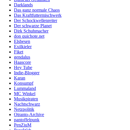
Darklands
Das ganz normale Chaos
Das Kraftfuttermischwerk
Der Schockwellenreiter
Der schwarze Planet
Dirk Schuhmacher
don quichote.net
Elsbesen
Exilkieler
Fiket
gendalus
Haascore
Hey Tube
Indie-Blogger
Karan
Konsumpf
Lummaland
MC Winkel
Musikpiraten
Nachtschwarz
Netzpolitik
Otranto-Archive
pantoffelpunk
PenZiuM