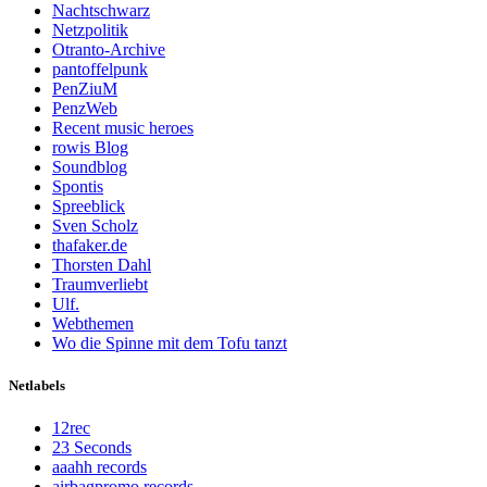
Nachtschwarz
Netzpolitik
Otranto-Archive
pantoffelpunk
PenZiuM
PenzWeb
Recent music heroes
rowis Blog
Soundblog
Spontis
Spreeblick
Sven Scholz
thafaker.de
Thorsten Dahl
Traumverliebt
Ulf.
Webthemen
Wo die Spinne mit dem Tofu tanzt
Netlabels
12rec
23 Seconds
aaahh records
airbagpromo records