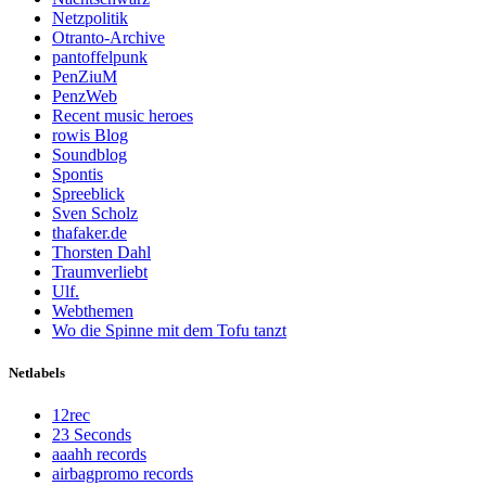
Netzpolitik
Otranto-Archive
pantoffelpunk
PenZiuM
PenzWeb
Recent music heroes
rowis Blog
Soundblog
Spontis
Spreeblick
Sven Scholz
thafaker.de
Thorsten Dahl
Traumverliebt
Ulf.
Webthemen
Wo die Spinne mit dem Tofu tanzt
Netlabels
12rec
23 Seconds
aaahh records
airbagpromo records