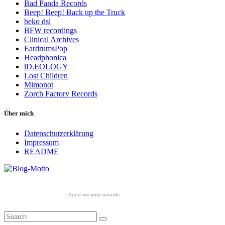
Bad Panda Records
Beep! Beep! Back up the Truck
beko dsl
BFW recordings
Clinical Archives
EardrumsPop
Headphonica
iD.EOLOGY
Lost Children
Mimonot
Zorch Factory Records
Über mich
Datenschutzerklärung
Impressum
README
Send me your sounds