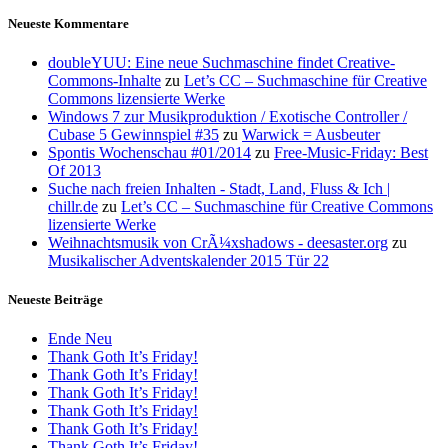
Neueste Kommentare
doubleYUU: Eine neue Suchmaschine findet Creative-
Commons-Inhalte
zu
Let’s CC – Suchmaschine für Creative
Commons lizensierte Werke
Windows 7 zur Musikproduktion / Exotische Controller /
Cubase 5 Gewinnspiel #35
zu
Warwick = Ausbeuter
Spontis Wochenschau #01/2014
zu
Free-Music-Friday: Best
Of 2013
Suche nach freien Inhalten - Stadt, Land, Fluss & Ich |
chillr.de
zu
Let’s CC – Suchmaschine für Creative Commons
lizensierte Werke
Weihnachtsmusik von CrÃ¼xshadows - deesaster.org
zu
Musikalischer Adventskalender 2015 Tür 22
Neueste Beiträge
Ende Neu
Thank Goth It’s Friday!
Thank Goth It’s Friday!
Thank Goth It’s Friday!
Thank Goth It’s Friday!
Thank Goth It’s Friday!
Thank Goth It’s Friday!