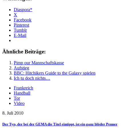
Diaspora*
X
Facebook
Pinterest
Tumblr
E-Mail
Ähnliche Beiträge:
Pimp our Mannschaftskasse
Aufstieg
BBC: Hitchikers Guide to the Galaxy spielen
Ich tu doch nichts…
Frankreich
Handball
Tor
Video
8. Juli 2010
Der Typ, der bei der GEMA die Titel eintippt, ist ein ganz blöder Penner