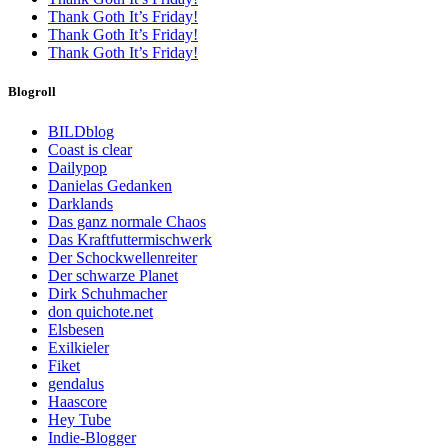
Thank Goth It’s Friday!
Thank Goth It’s Friday!
Thank Goth It’s Friday!
Blogroll
BILDblog
Coast is clear
Dailypop
Danielas Gedanken
Darklands
Das ganz normale Chaos
Das Kraftfuttermischwerk
Der Schockwellenreiter
Der schwarze Planet
Dirk Schuhmacher
don quichote.net
Elsbesen
Exilkieler
Fiket
gendalus
Haascore
Hey Tube
Indie-Blogger