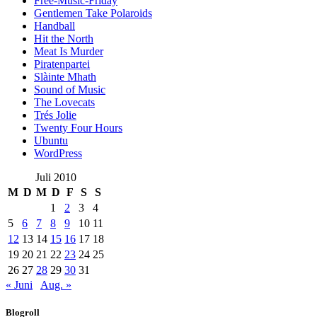
Free-Music-Friday
Gentlemen Take Polaroids
Handball
Hit the North
Meat Is Murder
Piratenpartei
Slàinte Mhath
Sound of Music
The Lovecats
Trés Jolie
Twenty Four Hours
Ubuntu
WordPress
Juli 2010
M
D
M
D
F
S
S
1
2
3
4
5
6
7
8
9
10
11
12
13
14
15
16
17
18
19
20
21
22
23
24
25
26
27
28
29
30
31
« Juni
Aug. »
Blogroll