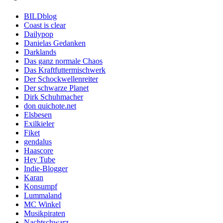
BILDblog
Coast is clear
Dailypop
Danielas Gedanken
Darklands
Das ganz normale Chaos
Das Kraftfuttermischwerk
Der Schockwellenreiter
Der schwarze Planet
Dirk Schuhmacher
don quichote.net
Elsbesen
Exilkieler
Fiket
gendalus
Haascore
Hey Tube
Indie-Blogger
Karan
Konsumpf
Lummaland
MC Winkel
Musikpiraten
Nachtschwarz