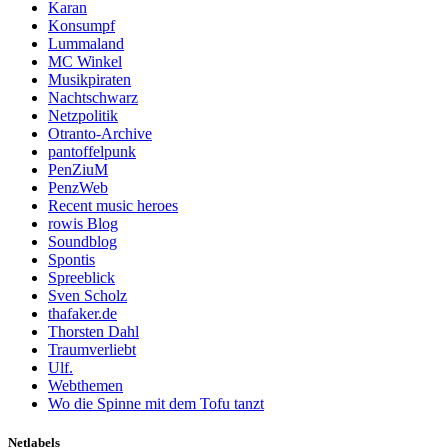
Karan
Konsumpf
Lummaland
MC Winkel
Musikpiraten
Nachtschwarz
Netzpolitik
Otranto-Archive
pantoffelpunk
PenZiuM
PenzWeb
Recent music heroes
rowis Blog
Soundblog
Spontis
Spreeblick
Sven Scholz
thafaker.de
Thorsten Dahl
Traumverliebt
Ulf.
Webthemen
Wo die Spinne mit dem Tofu tanzt
Netlabels