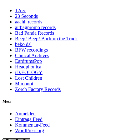
12rec
23 Seconds
aaahh records
airbagpromo records
Bad Panda Records
Beep! Beep! Back up the Truck
beko dsl
BFW recordings
Clinical Archives
EardrumsPop
Headphonica
iD.EOLOGY
Lost Children
Mimonot
Zorch Factory Records
Meta
Anmelden
Eintrags-Feed
Kommentar-Feed
WordPress.org