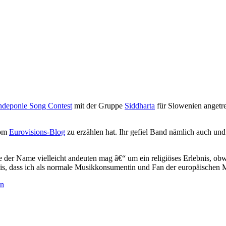
deponie Song Contest
mit der Gruppe
Siddharta
für Slowenien angetr
vom
Eurovisions-Blog
zu erzählen hat. Ihr gefiel Band nämlich auch und 
ie der Name vielleicht andeuten mag â€“ um ein religiöses Erlebnis, o
nis, dass ich als normale Musikkonsumentin und Fan der europäischen Mu
en