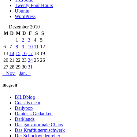
Twenty Four Hours
Ubuntu
WordPress
Dezember 2010
M
D
M
D
F
S
S
1
2
3
4
5
6
7
8
9
10
11
12
13
14
15
16
17
18
19
20
21
22
23
24
25
26
27
28
29
30
31
« Nov.
Jan. »
Blogroll
BILDblog
Coast is clear
Dailypop
Danielas Gedanken
Darklands
Das ganz normale Chaos
Das Kraftfuttermischwerk
Der Schockwellenreiter