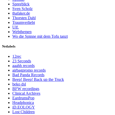
Spreeblick
Sven Scholz
thafaker.de
Thorsten Dahl
Traumverliebt
Ulf.
Webthemen
Wo die Spinne mit dem Tofu tanzt
Netlabels
12rec
23 Seconds
aaahh records
airbagpromo records
Bad Panda Records
Beep! Beep! Back up the Truck
beko dsl
BFW recordings
Clinical Archives
EardrumsPop
Headphonica
iD.EOLOGY
Lost Children