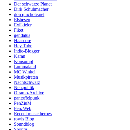
Der schwarze Planet
Dirk Schuhmacher
don quichote.net
Elsbesen
Exilkieler
Fiket
gendalus
Haascore
Hey Tube
Indie-Blogger
Karan
Konsumpf
Lummaland
MC Winkel
Musikpiraten
Nachtschwarz
Netzpolitik
Otranto-Archive
pantoffelpunk
PenZiuM
PenzWeb
Recent music heroes
rowis Blog
Soundblog
Spontis