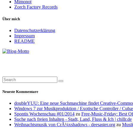
Mimonot
Zorch Factory Records
Über mich
Datenschutzerklärung
Impressum
README
Neueste Kommentare
doubleYUU: Eine neue Suchmaschine findet Creative-Common
Windows 7 zur Musikproduktion / Exotische Controller / Cuba
Spontis Wochenschau #01/2014
zu
Free-Music-Friday: Best O
Suche nach freien Inhalten - Stadt, Land, Fluss & Ich | chillr.de
Weihnachtsmusik von CrÃ¼xshadows - deesaster.org
zu
Musik