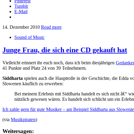
Pinterest
Tumblr
E-Mail
14. Dezember 2010
Read more
Sound of Music
Junge Frau, die sich eine CD gekauft hat
Vielleicht erinnert ihr euch noch, dass ich beim diesjährigen
Gedanken
41 Punkte und Platz 24 von 39 Teilnehmern.
Siddharta
spielen auch die Hauptrolle in der Geschichte, die Edda 
Slowenen käuflich zu erwerben:
Bei meinem Erlebnis mit Siddharta handelt es sich nicht â€“ w
nützlich gewesen wären. Es handelt sich schlicht um ein Erleb
Ich zahle gern für gute Musiker – am Beispiel Siddharta aus Sloweni
(via
Musikpiraten
)
Weitersagen: