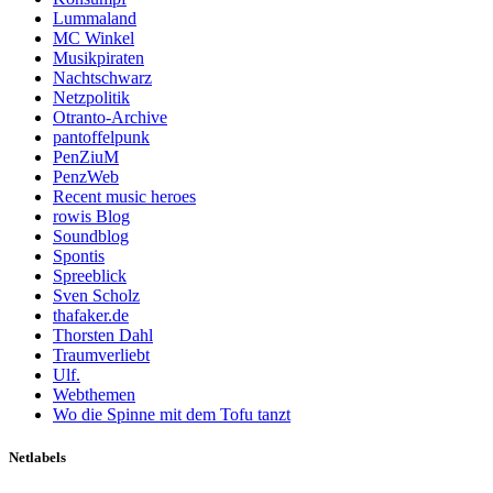
Lummaland
MC Winkel
Musikpiraten
Nachtschwarz
Netzpolitik
Otranto-Archive
pantoffelpunk
PenZiuM
PenzWeb
Recent music heroes
rowis Blog
Soundblog
Spontis
Spreeblick
Sven Scholz
thafaker.de
Thorsten Dahl
Traumverliebt
Ulf.
Webthemen
Wo die Spinne mit dem Tofu tanzt
Netlabels