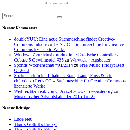
Send me your sounds
Neueste Kommentare
doubleYUU: Eine neue Suchmaschine findet Creative-
Commons-Inhalte
zu
Let’s CC – Suchmaschine für Creative
Commons lizensierte Werke
Windows 7 zur Musikproduktion / Exotische Controller /
Cubase 5 Gewinnspiel #35
zu
Warwick = Ausbeuter
Spontis Wochenschau #01/2014
zu
Free-Music-Friday: Best
Of 2013
Suche nach freien Inhalten - Stadt, Land, Fluss & Ich |
chillr.de
zu
Let’s CC – Suchmaschine für Creative Commons
lizensierte Werke
Weihnachtsmusik von CrÃ¼xshadows - deesaster.org
zu
Musikalischer Adventskalender 2015 Tür 22
Neueste Beiträge
Ende Neu
Thank Goth It’s Friday!
Thank Goth It’s Friday!