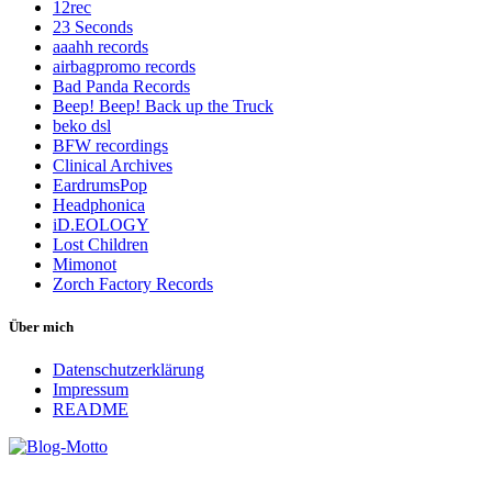
12rec
23 Seconds
aaahh records
airbagpromo records
Bad Panda Records
Beep! Beep! Back up the Truck
beko dsl
BFW recordings
Clinical Archives
EardrumsPop
Headphonica
iD.EOLOGY
Lost Children
Mimonot
Zorch Factory Records
Über mich
Datenschutzerklärung
Impressum
README