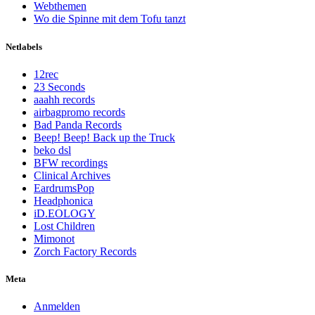
Webthemen
Wo die Spinne mit dem Tofu tanzt
Netlabels
12rec
23 Seconds
aaahh records
airbagpromo records
Bad Panda Records
Beep! Beep! Back up the Truck
beko dsl
BFW recordings
Clinical Archives
EardrumsPop
Headphonica
iD.EOLOGY
Lost Children
Mimonot
Zorch Factory Records
Meta
Anmelden