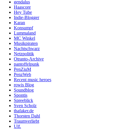
gendalus
Haascore
Hey Tube
Indie-Blogger
Karan
Konsumpf
Lummaland
MC Winkel
Musikpiraten
Nachtschwarz
Netzpolitik
Otranto-Archive
pantoffelpunk
PenZiuM
PenzWeb
Recent music heroes
rowis Blog
Soundblog
Spontis
Spreeblick
Sven Scholz
thafaker.de
Thorsten Dahl
Traumverliebt
Ulf.