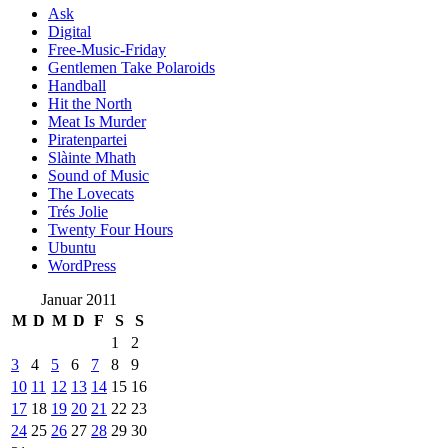
Ask
Digital
Free-Music-Friday
Gentlemen Take Polaroids
Handball
Hit the North
Meat Is Murder
Piratenpartei
Slàinte Mhath
Sound of Music
The Lovecats
Trés Jolie
Twenty Four Hours
Ubuntu
WordPress
Januar 2011
M
D
M
D
F
S
S
1
2
3
4
5
6
7
8
9
10
11
12
13
14
15
16
17
18
19
20
21
22
23
24
25
26
27
28
29
30