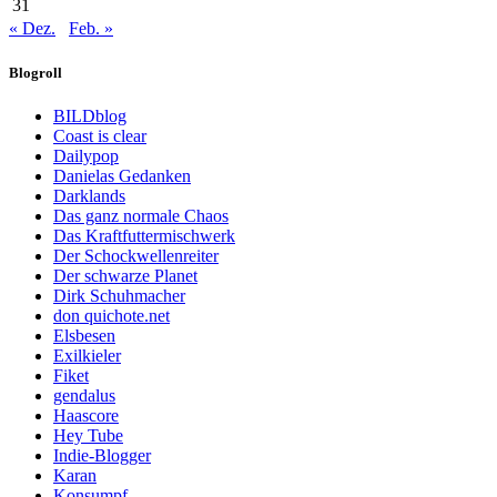
31
« Dez.
Feb. »
Blogroll
BILDblog
Coast is clear
Dailypop
Danielas Gedanken
Darklands
Das ganz normale Chaos
Das Kraftfuttermischwerk
Der Schockwellenreiter
Der schwarze Planet
Dirk Schuhmacher
don quichote.net
Elsbesen
Exilkieler
Fiket
gendalus
Haascore
Hey Tube
Indie-Blogger
Karan
Konsumpf