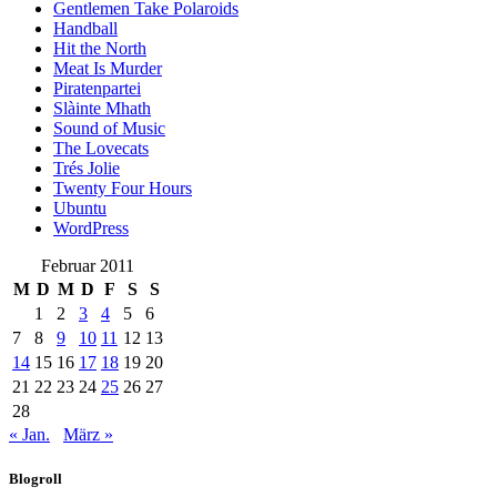
Gentlemen Take Polaroids
Handball
Hit the North
Meat Is Murder
Piratenpartei
Slàinte Mhath
Sound of Music
The Lovecats
Trés Jolie
Twenty Four Hours
Ubuntu
WordPress
Februar 2011
M
D
M
D
F
S
S
1
2
3
4
5
6
7
8
9
10
11
12
13
14
15
16
17
18
19
20
21
22
23
24
25
26
27
28
« Jan.
März »
Blogroll