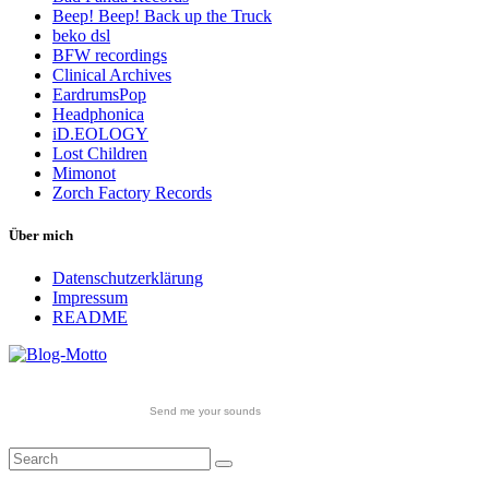
Beep! Beep! Back up the Truck
beko dsl
BFW recordings
Clinical Archives
EardrumsPop
Headphonica
iD.EOLOGY
Lost Children
Mimonot
Zorch Factory Records
Über mich
Datenschutzerklärung
Impressum
README
Send me your sounds