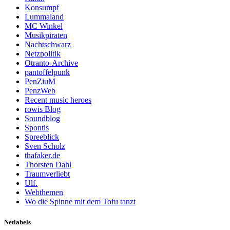
Konsumpf
Lummaland
MC Winkel
Musikpiraten
Nachtschwarz
Netzpolitik
Otranto-Archive
pantoffelpunk
PenZiuM
PenzWeb
Recent music heroes
rowis Blog
Soundblog
Spontis
Spreeblick
Sven Scholz
thafaker.de
Thorsten Dahl
Traumverliebt
Ulf.
Webthemen
Wo die Spinne mit dem Tofu tanzt
Netlabels