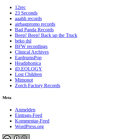
12rec
23 Seconds
aaahh records
airbagpromo records
Bad Panda Records
Beep! Beep! Back up the Truck
beko dsl
BFW recordings
Clinical Archives
EardrumsPop
Headphonica
iD.EOLOGY
Lost Children
Mimonot
Zorch Factory Records
Meta
Anmelden
Eintrags-Feed
Kommentar-Feed
WordPress.org