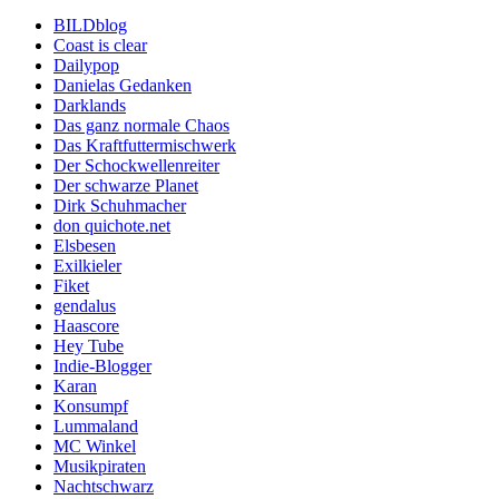
BILDblog
Coast is clear
Dailypop
Danielas Gedanken
Darklands
Das ganz normale Chaos
Das Kraftfuttermischwerk
Der Schockwellenreiter
Der schwarze Planet
Dirk Schuhmacher
don quichote.net
Elsbesen
Exilkieler
Fiket
gendalus
Haascore
Hey Tube
Indie-Blogger
Karan
Konsumpf
Lummaland
MC Winkel
Musikpiraten
Nachtschwarz