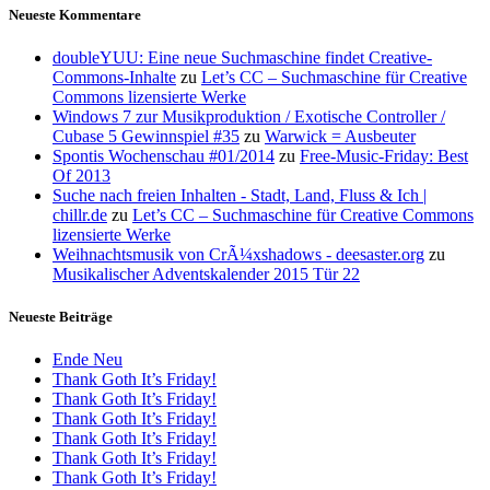
Neueste Kommentare
doubleYUU: Eine neue Suchmaschine findet Creative-
Commons-Inhalte
zu
Let’s CC – Suchmaschine für Creative
Commons lizensierte Werke
Windows 7 zur Musikproduktion / Exotische Controller /
Cubase 5 Gewinnspiel #35
zu
Warwick = Ausbeuter
Spontis Wochenschau #01/2014
zu
Free-Music-Friday: Best
Of 2013
Suche nach freien Inhalten - Stadt, Land, Fluss & Ich |
chillr.de
zu
Let’s CC – Suchmaschine für Creative Commons
lizensierte Werke
Weihnachtsmusik von CrÃ¼xshadows - deesaster.org
zu
Musikalischer Adventskalender 2015 Tür 22
Neueste Beiträge
Ende Neu
Thank Goth It’s Friday!
Thank Goth It’s Friday!
Thank Goth It’s Friday!
Thank Goth It’s Friday!
Thank Goth It’s Friday!
Thank Goth It’s Friday!