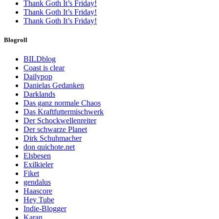
Thank Goth It’s Friday!
Thank Goth It’s Friday!
Thank Goth It’s Friday!
Blogroll
BILDblog
Coast is clear
Dailypop
Danielas Gedanken
Darklands
Das ganz normale Chaos
Das Kraftfuttermischwerk
Der Schockwellenreiter
Der schwarze Planet
Dirk Schuhmacher
don quichote.net
Elsbesen
Exilkieler
Fiket
gendalus
Haascore
Hey Tube
Indie-Blogger
Karan