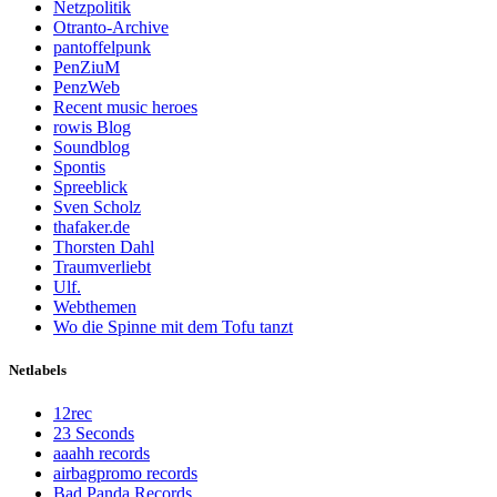
Netzpolitik
Otranto-Archive
pantoffelpunk
PenZiuM
PenzWeb
Recent music heroes
rowis Blog
Soundblog
Spontis
Spreeblick
Sven Scholz
thafaker.de
Thorsten Dahl
Traumverliebt
Ulf.
Webthemen
Wo die Spinne mit dem Tofu tanzt
Netlabels
12rec
23 Seconds
aaahh records
airbagpromo records
Bad Panda Records