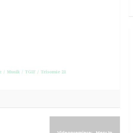
c
Musik
TGIF
Trisomie 21
Videopremiere: „Mery In