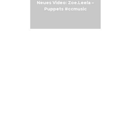
Neues Video: Zoe.Leela –
Free-Mus
Puppets #ccmusic
E