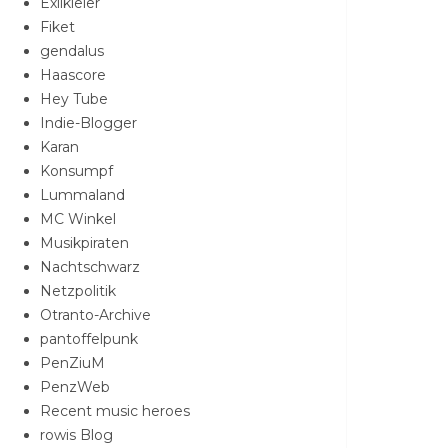
Exilkieler
Fiket
gendalus
Haascore
Hey Tube
Indie-Blogger
Karan
Konsumpf
Lummaland
MC Winkel
Musikpiraten
Nachtschwarz
Netzpolitik
Otranto-Archive
pantoffelpunk
PenZiuM
PenzWeb
Recent music heroes
rowis Blog