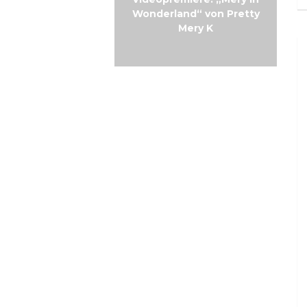
ic-Friday: Sweet
Wonderland“ von Pretty
rmengarde
Mery K