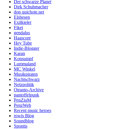
Der schwarze Planet
Dirk Schuhmacher
don quichote.net
Elsbesen
Exilkieler
Fiket
gendalus
Haascore
Hey Tube
Indie-Blogger
Karan
Konsumpf
Lummaland
MC Winkel
Musikpiraten
Nachtschwarz
Netzpolitik
Otranto-Archive
pantoffelpunk
PenZiuM
PenzWeb
Recent music heroes
rowis Blog
Soundblog
Spontis