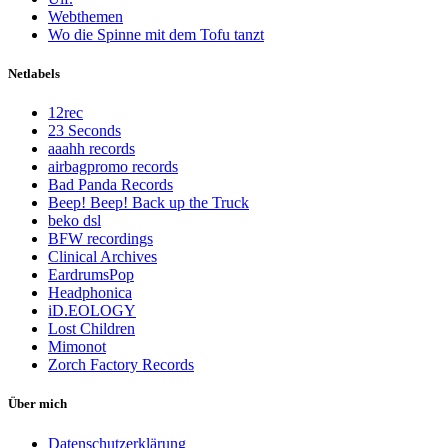
Webthemen
Wo die Spinne mit dem Tofu tanzt
Netlabels
12rec
23 Seconds
aaahh records
airbagpromo records
Bad Panda Records
Beep! Beep! Back up the Truck
beko dsl
BFW recordings
Clinical Archives
EardrumsPop
Headphonica
iD.EOLOGY
Lost Children
Mimonot
Zorch Factory Records
Über mich
Datenschutzerklärung