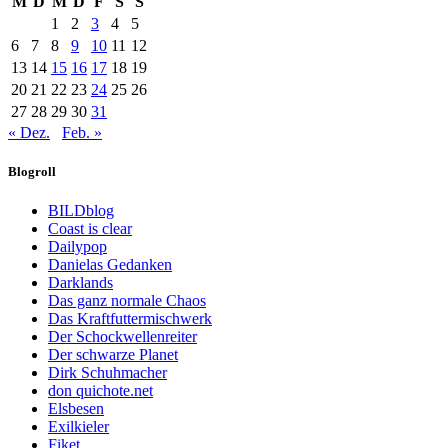
M
D
M
D
F
S
S
1
2
3
4
5
6
7
8
9
10
11
12
13
14
15
16
17
18
19
20
21
22
23
24
25
26
27
28
29
30
31
« Dez.
Feb. »
Blogroll
BILDblog
Coast is clear
Dailypop
Danielas Gedanken
Darklands
Das ganz normale Chaos
Das Kraftfuttermischwerk
Der Schockwellenreiter
Der schwarze Planet
Dirk Schuhmacher
don quichote.net
Elsbesen
Exilkieler
Fiket