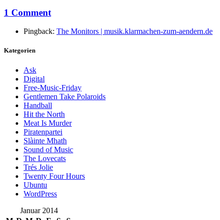
1 Comment
Pingback:
The Monitors | musik.klarmachen-zum-aendern.de
Kategorien
Ask
Digital
Free-Music-Friday
Gentlemen Take Polaroids
Handball
Hit the North
Meat Is Murder
Piratenpartei
Slàinte Mhath
Sound of Music
The Lovecats
Trés Jolie
Twenty Four Hours
Ubuntu
WordPress
Januar 2014