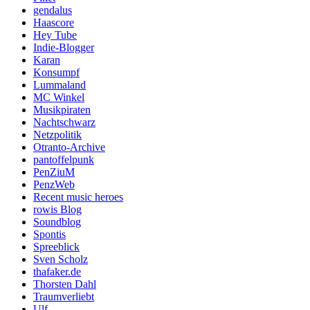
gendalus
Haascore
Hey Tube
Indie-Blogger
Karan
Konsumpf
Lummaland
MC Winkel
Musikpiraten
Nachtschwarz
Netzpolitik
Otranto-Archive
pantoffelpunk
PenZiuM
PenzWeb
Recent music heroes
rowis Blog
Soundblog
Spontis
Spreeblick
Sven Scholz
thafaker.de
Thorsten Dahl
Traumverliebt
Ulf.