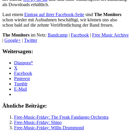
als Downloads erhältlich.
Laut einem
Eintrag auf ihrer Facebook-Seite
sind
The Monitors
schon wieder mit Aufnahmen beschäftigt, wir können uns also
schon bald auf die zehnte Veröffentlichung der Band freuen.
The Monitors
im Netz:
Bandcamp
|
Facebook
|
Free Music Archive
|
Google+
|
Twitter
Weitersagen:
Diaspora*
X
Facebook
Pinterest
Tumblr
E-Mail
Ähnliche Beiträge:
Free-Music-Friday: The Freak Fandango Orchestra
Free-Music-Friday: Shino
Free-Music-Friday: Willis Drummond