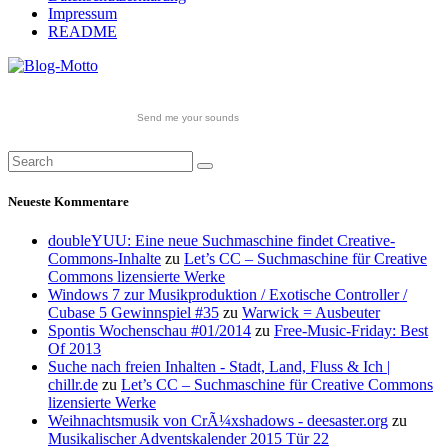
Impressum
README
Send me your sounds
Neueste Kommentare
doubleYUU: Eine neue Suchmaschine findet Creative-
Commons-Inhalte
zu
Let’s CC – Suchmaschine für Creative
Commons lizensierte Werke
Windows 7 zur Musikproduktion / Exotische Controller /
Cubase 5 Gewinnspiel #35
zu
Warwick = Ausbeuter
Spontis Wochenschau #01/2014
zu
Free-Music-Friday: Best
Of 2013
Suche nach freien Inhalten - Stadt, Land, Fluss & Ich |
chillr.de
zu
Let’s CC – Suchmaschine für Creative Commons
lizensierte Werke
Weihnachtsmusik von CrÃ¼xshadows - deesaster.org
zu
Musikalischer Adventskalender 2015 Tür 22