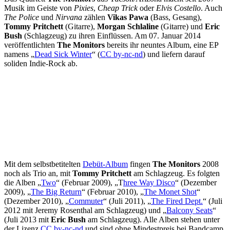
Musik im Geiste von
Pixies
,
Cheap Trick
oder
Elvis Costello
. Auch
The Police
und
Nirvana
zählen
Vikas Pawa
(Bass, Gesang),
Tommy Pritchett
(Gitarre),
Morgan Schlaline
(Gitarre) und
Eric
Bush
(Schlagzeug) zu ihren Einflüssen. Am 07. Januar 2014
veröffentlichten
The Monitors
bereits ihr neuntes Album, eine EP
namens „
Dead Sick Winter
“ (
CC by-nc-nd
) und liefern darauf
soliden Indie-Rock ab.
Mit dem selbstbetitelten
Debüt-Album
fingen
The Monitors
2008
noch als Trio an, mit
Tommy Pritchett
am Schlagzeug. Es folgten
die Alben „
Two
“ (Februar 2009), „T
hree Way Disco
“ (Dezember
2009), „
The Big Return
“ (Februar 2010), „
The Monet Shot
“
(Dezember 2010), „
Commuter
“ (Juli 2011), „
The Fired Dept.
“ (Juli
2012 mit Jeremy Rosenthal am Schlagzeug) und „
Balcony Seats
“
(Juli 2013 mit
Eric Bush
am Schlagzeug). Alle Alben stehen unter
der Lizenz
CC by-nc-nd
und sind ohne Mindestpreis bei Bandcamp