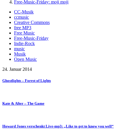
Free-Music-Friday: moji moji
CC-Musik
ccmusic
Creative Commons
free MP3
Free Music
Free-Music-Friday
Indie-Rock
music
Musik
Open Music
24. Januar 2014
Ghostlights – Forest of Lights
Kate & After – The Game
Howard Jones verschenkt Live-mp3: „Like to get to know you well“