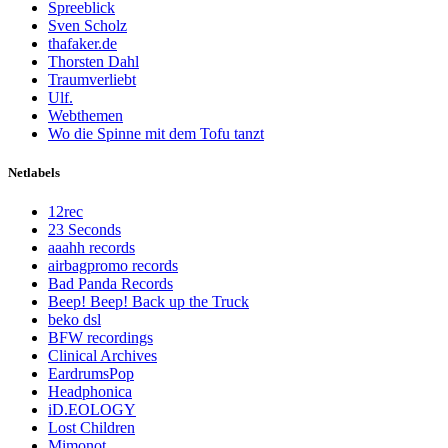
Spreeblick
Sven Scholz
thafaker.de
Thorsten Dahl
Traumverliebt
Ulf.
Webthemen
Wo die Spinne mit dem Tofu tanzt
Netlabels
12rec
23 Seconds
aaahh records
airbagpromo records
Bad Panda Records
Beep! Beep! Back up the Truck
beko dsl
BFW recordings
Clinical Archives
EardrumsPop
Headphonica
iD.EOLOGY
Lost Children
Mimonot