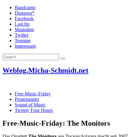
Bandcamp
Diaspora*
Facebook
Last.fm
Mastodon
Twitter
Termine
Impressum
Weblog.Micha-Schmidt.net
Free-Music-Friday
Piratenpartei
Sound of Music
Twenty Four Hours
Free-Music-Friday: The Monitors
Das Quartett
The Monitors
aus Tucson/Arizona macht seit 2007