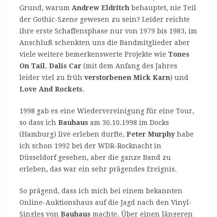
Grund, warum
Andrew Eldritch
behauptet, nie Teil
der Gothic-Szene gewesen zu sein? Leider reichte
ihre erste Schaffensphase nur von 1979 bis 1983, im
Anschluß schenkten uns die Bandmitglieder aber
viele weitere bemerkenswerte Projekte wie
Tones
On Tail
,
Dalis Car
(mit dem Anfang des Jahres
leider viel zu früh
verstorbenen
Mick Karn
) und
Love And Rockets
.
1998 gab es eine Wiedervereinigung für eine Tour,
so dass ich
Bauhaus
am 30.10.1998 im Docks
(Hamburg) live erleben durfte,
Peter Murphy
habe
ich schon 1992 bei der WDR-Rocknacht in
Düsseldorf gesehen, aber die ganze Band zu
erleben, das war ein sehr prägendes Ereignis.
So prägend, dass ich mich bei einem bekannten
Online-Auktionshaus auf die Jagd nach den Vinyl-
Singles von
Bauhaus
machte. Über einen längeren