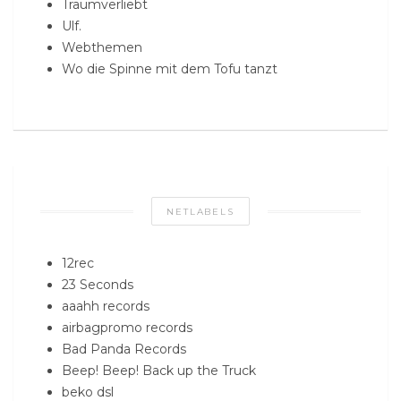
Traumverliebt
Ulf.
Webthemen
Wo die Spinne mit dem Tofu tanzt
NETLABELS
12rec
23 Seconds
aaahh records
airbagpromo records
Bad Panda Records
Beep! Beep! Back up the Truck
beko dsl