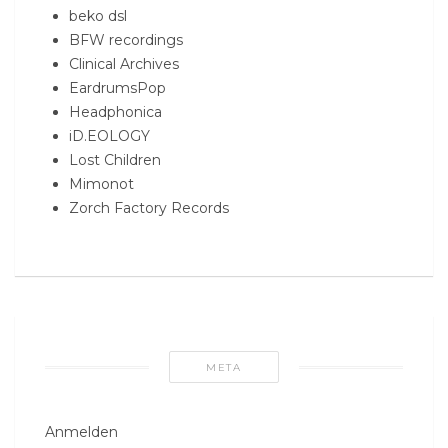
beko dsl
BFW recordings
Clinical Archives
EardrumsPop
Headphonica
iD.EOLOGY
Lost Children
Mimonot
Zorch Factory Records
META
Anmelden