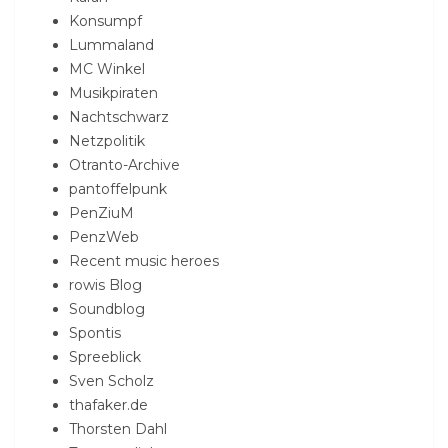
Konsumpf
Lummaland
MC Winkel
Musikpiraten
Nachtschwarz
Netzpolitik
Otranto-Archive
pantoffelpunk
PenZiuM
PenzWeb
Recent music heroes
rowis Blog
Soundblog
Spontis
Spreeblick
Sven Scholz
thafaker.de
Thorsten Dahl