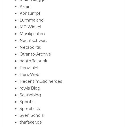
Karan
Konsumpf
Lummaland
MC Winkel
Musikpiraten
Nachtschwarz
Netzpolitik
Otranto-Archive
pantoffelpunk
PenZiuM
PenzWeb
Recent music heroes
rowis Blog
Soundblog
Spontis
Spreeblick
Sven Scholz
thafaker.de