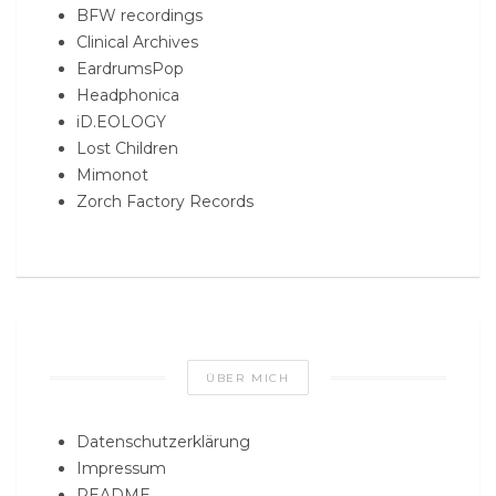
BFW recordings
Clinical Archives
EardrumsPop
Headphonica
iD.EOLOGY
Lost Children
Mimonot
Zorch Factory Records
ÜBER MICH
Datenschutzerklärung
Impressum
README