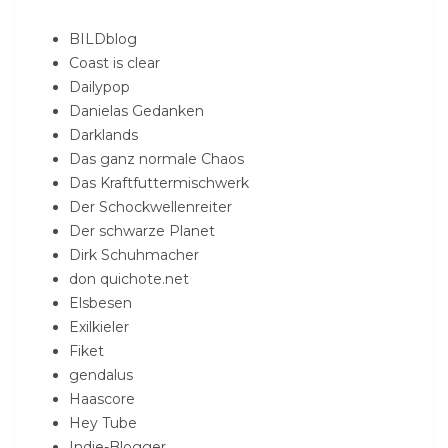
BILDblog
Coast is clear
Dailypop
Danielas Gedanken
Darklands
Das ganz normale Chaos
Das Kraftfuttermischwerk
Der Schockwellenreiter
Der schwarze Planet
Dirk Schuhmacher
don quichote.net
Elsbesen
Exilkieler
Fiket
gendalus
Haascore
Hey Tube
Indie-Blogger