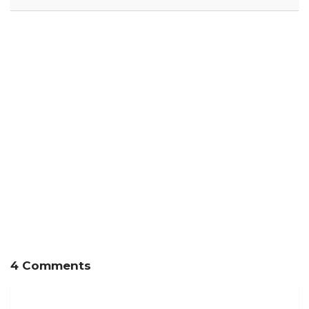
Musikalischer
Free-Music-Friday:
Adventskalender 2015
Mizuki’s Last Chance
Tür 4
Thank Goth It’s Friday!
4 Comments