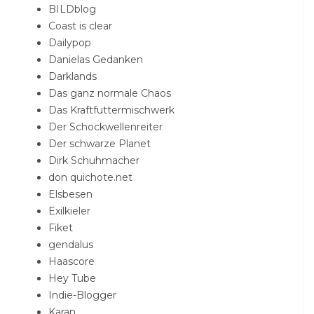
BILDblog
Coast is clear
Dailypop
Danielas Gedanken
Darklands
Das ganz normale Chaos
Das Kraftfuttermischwerk
Der Schockwellenreiter
Der schwarze Planet
Dirk Schuhmacher
don quichote.net
Elsbesen
Exilkieler
Fiket
gendalus
Haascore
Hey Tube
Indie-Blogger
Karan