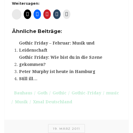
Weitersagen:
Diaspora*
Ähnliche Beiträge:
Gothic Friday – Februar: Musik und
Leidenschaft
Gothic Friday: Wie bist du in die Szene
gekommen?
Peter Murphy ist heute in Hamburg
Still ill…
Bauhaus
Goth
Gothic
Gothic-Friday
music
Musik
Xmal Deutschland
19. MÄRZ 2011