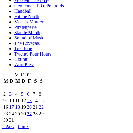
Free-Music-Friday
Gentlemen Take Polaroids
Handball
Hit the North
Meat Is Murder
Piratenpartei
Slàinte Mhath
Sound of Music
The Lovecats
Trés Jolie
Twenty Four Hours
Ubuntu
WordPress
Mai 2011
M
D
M
D
F
S
S
1
2
3
4
5
6
7
8
9
10
11
12
13
14
15
16
17
18
19
20
21
22
23
24
25
26
27
28
29
30
31
« Apr.
Juni »