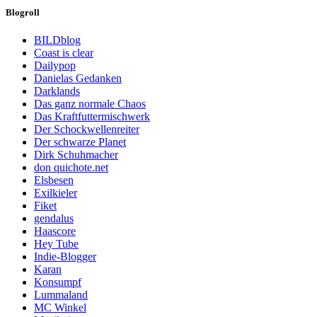
Blogroll
BILDblog
Coast is clear
Dailypop
Danielas Gedanken
Darklands
Das ganz normale Chaos
Das Kraftfuttermischwerk
Der Schockwellenreiter
Der schwarze Planet
Dirk Schuhmacher
don quichote.net
Elsbesen
Exilkieler
Fiket
gendalus
Haascore
Hey Tube
Indie-Blogger
Karan
Konsumpf
Lummaland
MC Winkel