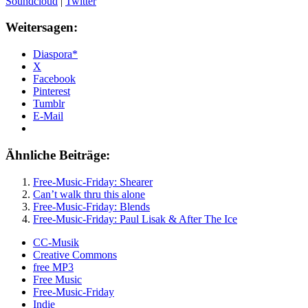
Soundcloud
|
Twitter
Weitersagen:
Diaspora*
X
Facebook
Pinterest
Tumblr
E-Mail
Ähnliche Beiträge:
Free-Music-Friday: Shearer
Can’t walk thru this alone
Free-Music-Friday: Blends
Free-Music-Friday: Paul Lisak & After The Ice
CC-Musik
Creative Commons
free MP3
Free Music
Free-Music-Friday
Indie