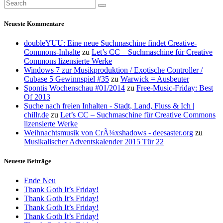
Neueste Kommentare
doubleYUU: Eine neue Suchmaschine findet Creative-
Commons-Inhalte
zu
Let’s CC – Suchmaschine für Creative
Commons lizensierte Werke
Windows 7 zur Musikproduktion / Exotische Controller /
Cubase 5 Gewinnspiel #35
zu
Warwick = Ausbeuter
Spontis Wochenschau #01/2014
zu
Free-Music-Friday: Best
Of 2013
Suche nach freien Inhalten - Stadt, Land, Fluss & Ich |
chillr.de
zu
Let’s CC – Suchmaschine für Creative Commons
lizensierte Werke
Weihnachtsmusik von CrÃ¼xshadows - deesaster.org
zu
Musikalischer Adventskalender 2015 Tür 22
Neueste Beiträge
Ende Neu
Thank Goth It’s Friday!
Thank Goth It’s Friday!
Thank Goth It’s Friday!
Thank Goth It’s Friday!