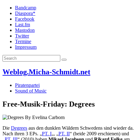
Bandcamp
Diaspora*
Facebook
Last.fm
Mastodon
Twitter
Termine
Impressum
Weblog.Micha-Schmidt.net
Piratenpartei
Sound of Music
Free-Musik-Friday: Degrees
Die
Degrees
aus den dunklen Wäldern Schwedens sind wieder da.
Nach ihren 3 EPs. „
PT. I
„, „
PT. II
“ (beide 2009 erschienen) und
„
PT. III
“ (2010) haben
Mikael Jacobson
und
Rikard Folke
am