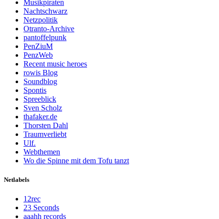
Musikpiraten
Nachtschwarz
Netzpolitik
Otranto-Archive
pantoffelpunk
PenZiuM
PenzWeb
Recent music heroes
rowis Blog
Soundblog
Spontis
Spreeblick
Sven Scholz
thafaker.de
Thorsten Dahl
Traumverliebt
Ulf.
Webthemen
Wo die Spinne mit dem Tofu tanzt
Netlabels
12rec
23 Seconds
aaahh records