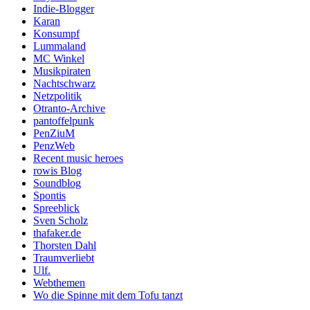
Indie-Blogger
Karan
Konsumpf
Lummaland
MC Winkel
Musikpiraten
Nachtschwarz
Netzpolitik
Otranto-Archive
pantoffelpunk
PenZiuM
PenzWeb
Recent music heroes
rowis Blog
Soundblog
Spontis
Spreeblick
Sven Scholz
thafaker.de
Thorsten Dahl
Traumverliebt
Ulf.
Webthemen
Wo die Spinne mit dem Tofu tanzt