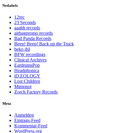
Netlabels
12rec
23 Seconds
aaahh records
airbagpromo records
Bad Panda Records
Beep! Beep! Back up the Truck
beko dsl
BFW recordings
Clinical Archives
EardrumsPop
Headphonica
iD.EOLOGY
Lost Children
Mimonot
Zorch Factory Records
Meta
Anmelden
Eintrags-Feed
Kommentar-Feed
WordPress.org