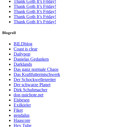
Thank Goth It’s Friday!
Thank Goth It’s Friday!
Thank Goth It’s Friday!
Thank Goth It’s Friday!
Thank Goth It’s Friday!
Blogroll
BILDblog
Coast is clear
Dailypop
Danielas Gedanken
Darklands
Das ganz normale Chaos
Das Kraftfuttermischwerk
Der Schockwellenreiter
Der schwarze Planet
Dirk Schuhmacher
don quichote.net
Elsbesen
Exilkieler
Fiket
gendalus
Haascore
Hey Tube