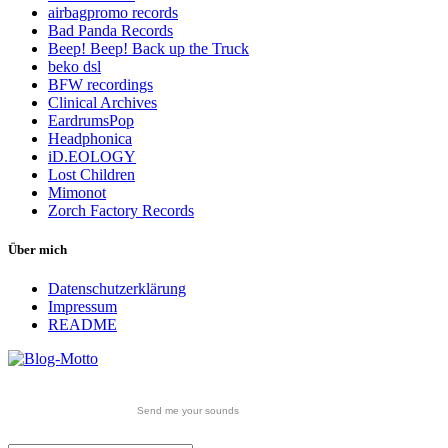
airbagpromo records
Bad Panda Records
Beep! Beep! Back up the Truck
beko dsl
BFW recordings
Clinical Archives
EardrumsPop
Headphonica
iD.EOLOGY
Lost Children
Mimonot
Zorch Factory Records
Über mich
Datenschutzerklärung
Impressum
README
Send me your sounds