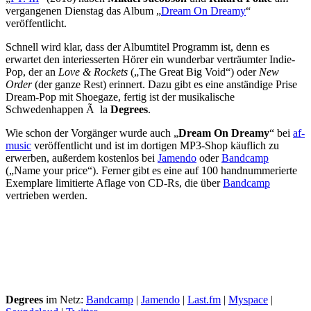
vergangenen Dienstag das Album „
Dream On Dreamy
“
veröffentlicht.
Schnell wird klar, dass der Albumtitel Programm ist, denn es
erwartet den interiesserten Hörer ein wunderbar verträumter Indie-
Pop, der an
Love & Rockets
(„The Great Big Void“) oder
New
Order
(der ganze Rest) erinnert. Dazu gibt es eine anständige Prise
Dream-Pop mit Shoegaze, fertig ist der musikalische
Schwedenhappen Ã la
Degrees
.
Wie schon der Vorgänger wurde auch „
Dream On Dreamy
“ bei
af-
music
veröffentlicht und ist im dortigen MP3-Shop käuflich zu
erwerben, außerdem kostenlos bei
Jamendo
oder
Bandcamp
(„Name your price“). Ferner gibt es eine auf 100 handnummerierte
Exemplare limitierte Aflage von CD-Rs, die über
Bandcamp
vertrieben werden.
Degrees
im Netz:
Bandcamp
|
Jamendo
|
Last.fm
|
Myspace
|