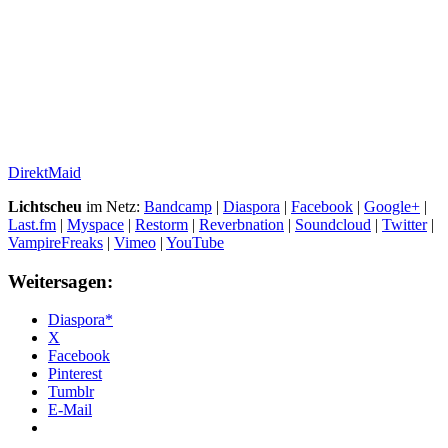
DirektMaid
Lichtscheu
im Netz:
Bandcamp
|
Diaspora
|
Facebook
|
Google+
|
Last.fm
|
Myspace
|
Restorm
|
Reverbnation
|
Soundcloud
|
Twitter
|
VampireFreaks
|
Vimeo
|
YouTube
Weitersagen:
Diaspora*
X
Facebook
Pinterest
Tumblr
E-Mail