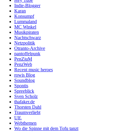
Hey Tube
Indie-Blogger
Karan
Konsumpf
Lummaland
MC Winkel
Musikpiraten
Nachtschwarz
Netzpolitik
Otranto-Archive
pantoffelpunk
PenZiuM
PenzWeb
Recent music heroes
rowis Blog
Soundblog
Spontis
Spreeblick
Sven Scholz
thafaker.de
Thorsten Dahl
Traumverliebt
Ulf.
Webthemen
Wo die Spinne mit dem Tofu tanzt