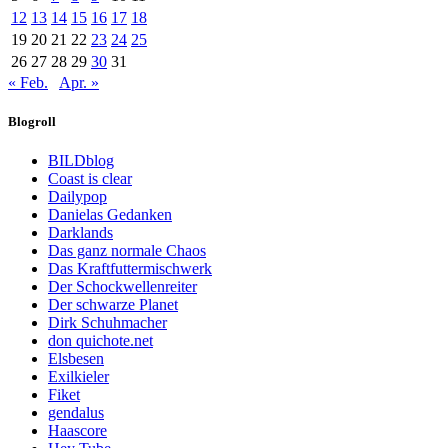
12
13
14
15
16
17
18
19
20
21
22
23
24
25
26
27
28
29
30
31
« Feb.
Apr. »
Blogroll
BILDblog
Coast is clear
Dailypop
Danielas Gedanken
Darklands
Das ganz normale Chaos
Das Kraftfuttermischwerk
Der Schockwellenreiter
Der schwarze Planet
Dirk Schuhmacher
don quichote.net
Elsbesen
Exilkieler
Fiket
gendalus
Haascore