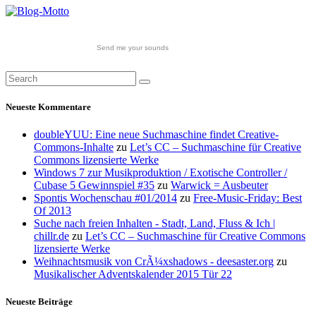
Send me your sounds
Neueste Kommentare
doubleYUU: Eine neue Suchmaschine findet Creative-
Commons-Inhalte
zu
Let’s CC – Suchmaschine für Creative
Commons lizensierte Werke
Windows 7 zur Musikproduktion / Exotische Controller /
Cubase 5 Gewinnspiel #35
zu
Warwick = Ausbeuter
Spontis Wochenschau #01/2014
zu
Free-Music-Friday: Best
Of 2013
Suche nach freien Inhalten - Stadt, Land, Fluss & Ich |
chillr.de
zu
Let’s CC – Suchmaschine für Creative Commons
lizensierte Werke
Weihnachtsmusik von CrÃ¼xshadows - deesaster.org
zu
Musikalischer Adventskalender 2015 Tür 22
Neueste Beiträge