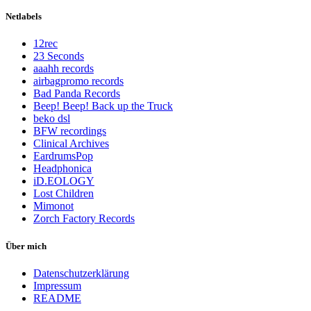
Netlabels
12rec
23 Seconds
aaahh records
airbagpromo records
Bad Panda Records
Beep! Beep! Back up the Truck
beko dsl
BFW recordings
Clinical Archives
EardrumsPop
Headphonica
iD.EOLOGY
Lost Children
Mimonot
Zorch Factory Records
Über mich
Datenschutzerklärung
Impressum
README