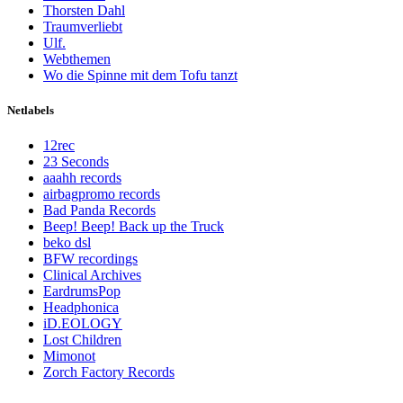
Thorsten Dahl
Traumverliebt
Ulf.
Webthemen
Wo die Spinne mit dem Tofu tanzt
Netlabels
12rec
23 Seconds
aaahh records
airbagpromo records
Bad Panda Records
Beep! Beep! Back up the Truck
beko dsl
BFW recordings
Clinical Archives
EardrumsPop
Headphonica
iD.EOLOGY
Lost Children
Mimonot
Zorch Factory Records