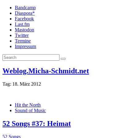
Bandcamp
Diaspora*
Facebook
Last.fm
Mastodon
Twitter
Termine
Impressum
Weblog.Micha-Schmidt.net
Tag:
18. März 2012
Hit the North
Sound of Music
52 Songs #37: Heimat
52 Songs