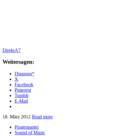
DirektA7
Weitersagen:
Diaspora*
X
Facebook
Pinterest
Tumblr
E-Mail
18. März 2012
Read more
Piratenpartei
Sound of Music