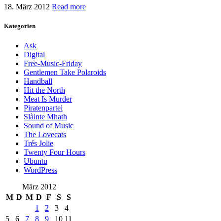
18. März 2012
Read more
Kategorien
Ask
Digital
Free-Music-Friday
Gentlemen Take Polaroids
Handball
Hit the North
Meat Is Murder
Piratenpartei
Slàinte Mhath
Sound of Music
The Lovecats
Trés Jolie
Twenty Four Hours
Ubuntu
WordPress
März 2012
M
D
M
D
F
S
S
1
2
3
4
5
6
7
8
9
10
11