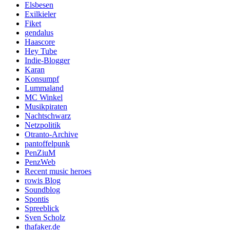
Elsbesen
Exilkieler
Fiket
gendalus
Haascore
Hey Tube
Indie-Blogger
Karan
Konsumpf
Lummaland
MC Winkel
Musikpiraten
Nachtschwarz
Netzpolitik
Otranto-Archive
pantoffelpunk
PenZiuM
PenzWeb
Recent music heroes
rowis Blog
Soundblog
Spontis
Spreeblick
Sven Scholz
thafaker.de