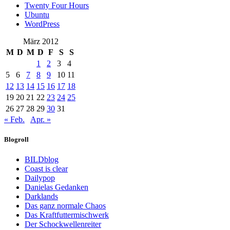
Twenty Four Hours
Ubuntu
WordPress
März 2012
M
D
M
D
F
S
S
1
2
3
4
5
6
7
8
9
10
11
12
13
14
15
16
17
18
19
20
21
22
23
24
25
26
27
28
29
30
31
« Feb.
Apr. »
Blogroll
BILDblog
Coast is clear
Dailypop
Danielas Gedanken
Darklands
Das ganz normale Chaos
Das Kraftfuttermischwerk
Der Schockwellenreiter