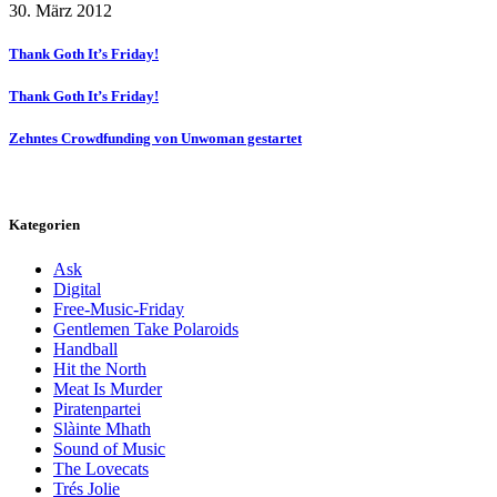
30. März 2012
Thank Goth It’s Friday!
Thank Goth It’s Friday!
Zehntes Crowdfunding von Unwoman gestartet
Kategorien
Ask
Digital
Free-Music-Friday
Gentlemen Take Polaroids
Handball
Hit the North
Meat Is Murder
Piratenpartei
Slàinte Mhath
Sound of Music
The Lovecats
Trés Jolie