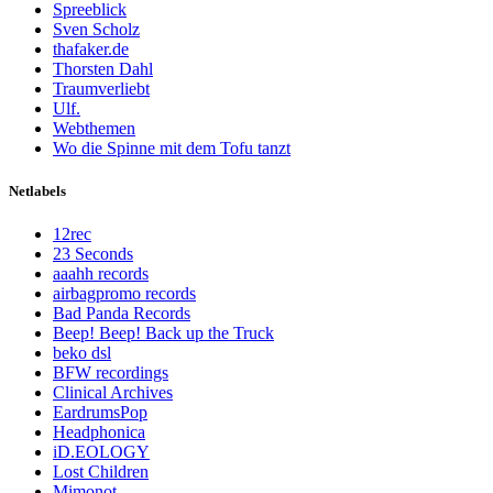
Spreeblick
Sven Scholz
thafaker.de
Thorsten Dahl
Traumverliebt
Ulf.
Webthemen
Wo die Spinne mit dem Tofu tanzt
Netlabels
12rec
23 Seconds
aaahh records
airbagpromo records
Bad Panda Records
Beep! Beep! Back up the Truck
beko dsl
BFW recordings
Clinical Archives
EardrumsPop
Headphonica
iD.EOLOGY
Lost Children
Mimonot