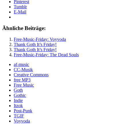
Pinterest
Tumblr
E-Mail
Ähnliche Beiträge:
Free-Music-Friday: Voyvoda
Thank Goth It’s Friday!
Thank Goth It’s Friday!
Free-Music-Friday: The Dead Souls
af-music
CC-Musik
Creative Commons
free MP3
Free Music
Goth
Gothic
Indie
Itzok
Post-Punk
TGIF
Voyvoda