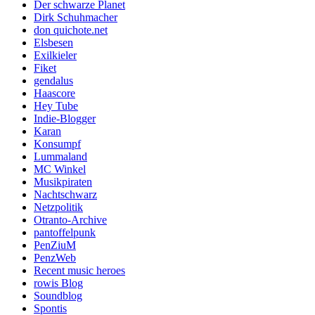
Der schwarze Planet
Dirk Schuhmacher
don quichote.net
Elsbesen
Exilkieler
Fiket
gendalus
Haascore
Hey Tube
Indie-Blogger
Karan
Konsumpf
Lummaland
MC Winkel
Musikpiraten
Nachtschwarz
Netzpolitik
Otranto-Archive
pantoffelpunk
PenZiuM
PenzWeb
Recent music heroes
rowis Blog
Soundblog
Spontis