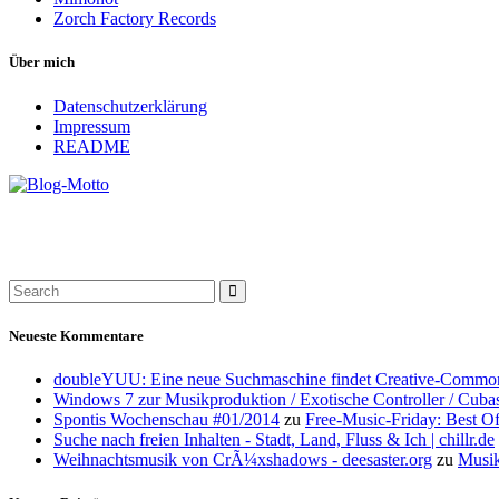
Zorch Factory Records
Über mich
Datenschutzerklärung
Impressum
README
Neueste Kommentare
doubleYUU: Eine neue Suchmaschine findet Creative-Common
Windows 7 zur Musikproduktion / Exotische Controller / Cuba
Spontis Wochenschau #01/2014
zu
Free-Music-Friday: Best O
Suche nach freien Inhalten - Stadt, Land, Fluss & Ich | chillr.de
Weihnachtsmusik von CrÃ¼xshadows - deesaster.org
zu
Musik