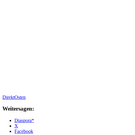
DirektOsten
Weitersagen:
Diaspora*
X
Facebook