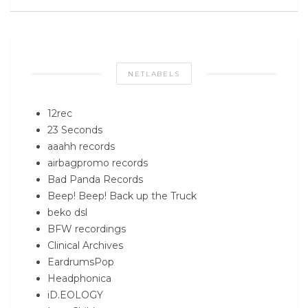
NETLABELS
12rec
23 Seconds
aaahh records
airbagpromo records
Bad Panda Records
Beep! Beep! Back up the Truck
beko dsl
BFW recordings
Clinical Archives
EardrumsPop
Headphonica
iD.EOLOGY