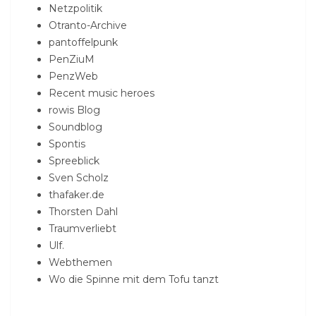
Netzpolitik
Otranto-Archive
pantoffelpunk
PenZiuM
PenzWeb
Recent music heroes
rowis Blog
Soundblog
Spontis
Spreeblick
Sven Scholz
thafaker.de
Thorsten Dahl
Traumverliebt
Ulf.
Webthemen
Wo die Spinne mit dem Tofu tanzt