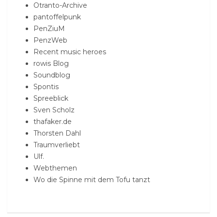
Otranto-Archive
pantoffelpunk
PenZiuM
PenzWeb
Recent music heroes
rowis Blog
Soundblog
Spontis
Spreeblick
Sven Scholz
thafaker.de
Thorsten Dahl
Traumverliebt
Ulf.
Webthemen
Wo die Spinne mit dem Tofu tanzt