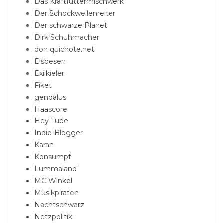
Das Kraftfuttermischwerk
Der Schockwellenreiter
Der schwarze Planet
Dirk Schuhmacher
don quichote.net
Elsbesen
Exilkieler
Fiket
gendalus
Haascore
Hey Tube
Indie-Blogger
Karan
Konsumpf
Lummaland
MC Winkel
Musikpiraten
Nachtschwarz
Netzpolitik