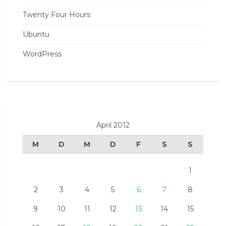
Twenty Four Hours
Ubuntu
WordPress
April 2012
M
D
M
D
F
S
S
1
2
3
4
5
6
7
8
9
10
11
12
13
14
15