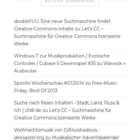
NEUESTE KOMMENTARE
doubleYUU: Eine neue Suchmaschine findet
Creative-Commons-Inhalte
zu
Let’s CC –
Suchmaschine für Creative Commons lizensierte
Werke
Windows 7 zur Musikproduktion / Exotische
Controller / Cubase 5 Gewinnspiel #35
zu
Warwick =
Ausbeuter
Spontis Wochenschau #01/2014
zu
Free-Music-
Friday: Best Of 2013
Suche nach freien Inhalten - Stadt, Land, Fluss &
Ich | chillr.de
zu
Let’s CC – Suchmaschine für
Creative Commons lizensierte Werke
Weihnachtsmusik von CrÃ¼xshadows -
deesaster.org
zu
Musikalischer Adventskalender