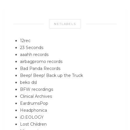
NETLABELS
12rec
23 Seconds
aaahh records
airbagpromo records
Bad Panda Records
Beep! Beep! Back up the Truck
beko dsl
BFW recordings
Clinical Archives
EardrumsPop
Headphonica
iD.EOLOGY
Lost Children