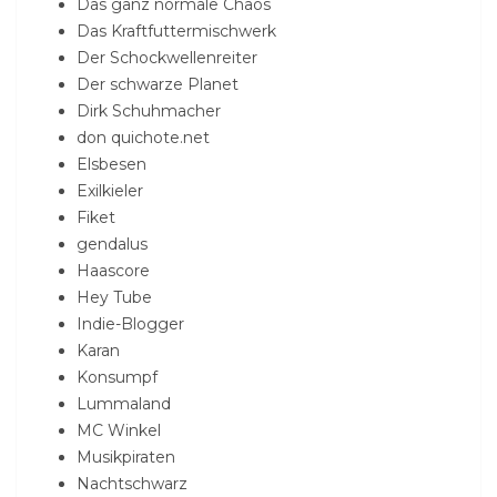
Das ganz normale Chaos
Das Kraftfuttermischwerk
Der Schockwellenreiter
Der schwarze Planet
Dirk Schuhmacher
don quichote.net
Elsbesen
Exilkieler
Fiket
gendalus
Haascore
Hey Tube
Indie-Blogger
Karan
Konsumpf
Lummaland
MC Winkel
Musikpiraten
Nachtschwarz