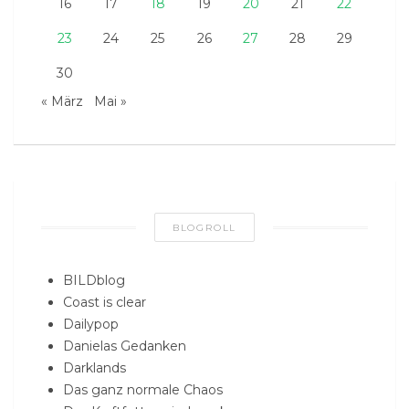
16
17
18
19
20
21
22
23
24
25
26
27
28
29
30
« März
Mai »
BLOGROLL
BILDblog
Coast is clear
Dailypop
Danielas Gedanken
Darklands
Das ganz normale Chaos