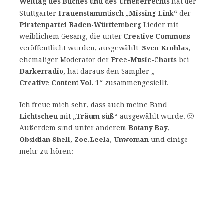
Welttag des Buches und des Urheberrechts
hat der
Stuttgarter
Frauenstammtisch „Missing Link“
der
Piratenpartei Baden-Württemberg
Lieder mit
weiblichem Gesang, die unter
Creative Commons
veröffentlicht wurden, ausgewählt.
Sven Krohlas
,
ehemaliger Moderator der
Free-Music-Charts
bei
Darkerradio
, hat daraus den Sampler „
Creative Content Vol. 1
“ zusammengestellt.
Ich freue mich sehr, dass auch meine Band
Lichtscheu
mit „
Träum süß
“ ausgewählt wurde. 🙂
Außerdem sind unter anderem
Botany Bay
,
Obsidian Shell
,
Zoe.Leela
,
Unwoman
und einige
mehr zu hören: