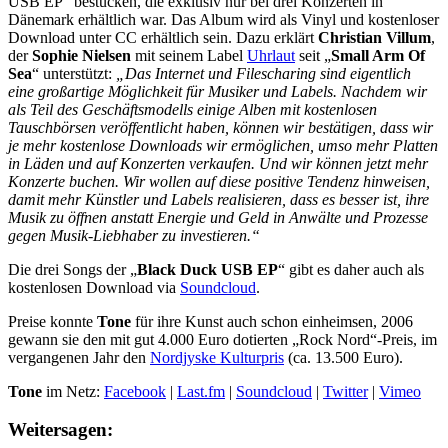
USB EP“ bestücken, die exklusiv nur bei drei Konzerten in
Dänemark erhältlich war. Das Album wird als Vinyl und kostenloser
Download unter CC erhältlich sein. Dazu erklärt
Christian Villum
,
der
Sophie Nielsen
mit seinem Label
Uhrlaut
seit „
Small Arm Of
Sea
“ unterstützt:
„Das Internet und Filescharing sind eigentlich
eine großartige Möglichkeit für Musiker und Labels. Nachdem wir
als Teil des Geschäftsmodells einige Alben mit kostenlosen
Tauschbörsen veröffentlicht haben, können wir bestätigen, dass wir
je mehr kostenlose Downloads wir ermöglichen, umso mehr Platten
in Läden und auf Konzerten verkaufen. Und wir können jetzt mehr
Konzerte buchen. Wir wollen auf diese positive Tendenz hinweisen,
damit mehr Künstler und Labels realisieren, dass es besser ist, ihre
Musik zu öffnen anstatt Energie und Geld in Anwälte und Prozesse
gegen Musik-Liebhaber zu investieren.“
Die drei Songs der „
Black Duck USB EP
“ gibt es daher auch als
kostenlosen Download via
Soundcloud
.
Preise konnte
Tone
für ihre Kunst auch schon einheimsen, 2006
gewann sie den mit gut 4.000 Euro dotierten „Rock Nord“-Preis, im
vergangenen Jahr den
Nordjyske Kulturpris
(ca. 13.500 Euro).
Tone
im Netz:
Facebook
|
Last.fm
|
Soundcloud
|
Twitter
|
Vimeo
Weitersagen: