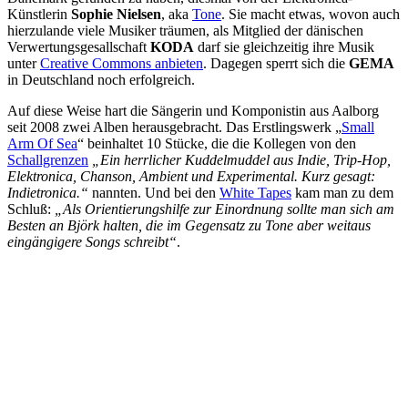
Künstlerin
Sophie Nielsen
, aka
Tone
. Sie macht etwas, wovon auch
hierzulande viele Musiker träumen, als Mitglied der dänischen
Verwertungsgesallschaft
KODA
darf sie gleichzeitig ihre Musik
unter
Creative Commons anbieten
. Dagegen sperrt sich die
GEMA
in Deutschland noch erfolgreich.
Auf diese Weise hart die Sängerin und Komponistin aus Aalborg
seit 2008 zwei Alben herausgebracht. Das Erstlingswerk „
Small
Arm Of Sea
“ beinhaltet 10 Stücke, die die Kollegen von den
Schallgrenzen
„Ein herrlicher Kuddelmuddel aus Indie, Trip-Hop,
Elektronica, Chanson, Ambient und Experimental. Kurz gesagt:
Indietronica.“
nannten. Und bei den
White Tapes
kam man zu dem
Schluß:
„Als Orientierungshilfe zur Einordnung sollte man sich am
Besten an Björk halten, die im Gegensatz zu Tone aber weitaus
eingängigere Songs schreibt“
.