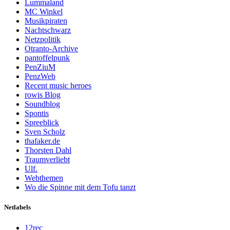
Lummaland
MC Winkel
Musikpiraten
Nachtschwarz
Netzpolitik
Otranto-Archive
pantoffelpunk
PenZiuM
PenzWeb
Recent music heroes
rowis Blog
Soundblog
Spontis
Spreeblick
Sven Scholz
thafaker.de
Thorsten Dahl
Traumverliebt
Ulf.
Webthemen
Wo die Spinne mit dem Tofu tanzt
Netlabels
12rec