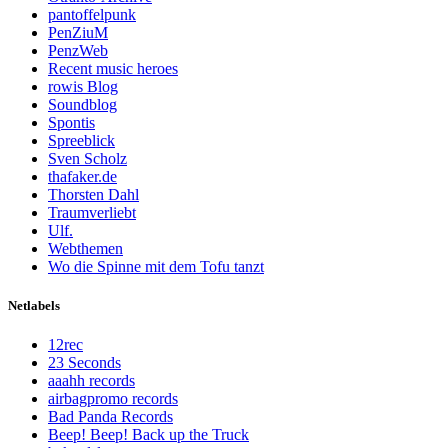
pantoffelpunk
PenZiuM
PenzWeb
Recent music heroes
rowis Blog
Soundblog
Spontis
Spreeblick
Sven Scholz
thafaker.de
Thorsten Dahl
Traumverliebt
Ulf.
Webthemen
Wo die Spinne mit dem Tofu tanzt
Netlabels
12rec
23 Seconds
aaahh records
airbagpromo records
Bad Panda Records
Beep! Beep! Back up the Truck