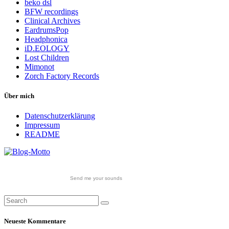
beko dsl
BFW recordings
Clinical Archives
EardrumsPop
Headphonica
iD.EOLOGY
Lost Children
Mimonot
Zorch Factory Records
Über mich
Datenschutzerklärung
Impressum
README
Send me your sounds
Neueste Kommentare