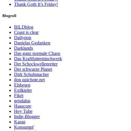
Thank Goth It’s Friday!
Blogroll
BILDblog
Coast is clear
Dailypop
Danielas Gedanken
Darklands
Das ganz normale Chaos
Das Kraftfuttermischwerk
Der Schockwellenreiter
Der schwarze Planet
Dirk Schuhmacher
don quichote.net
Elsbesen
Exilkieler
Fiket
gendalus
Haascore
Hey Tube
Indie-Blogger
Karan
Konsumpf