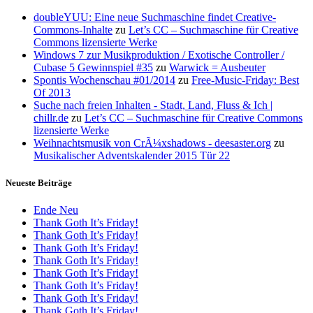
doubleYUU: Eine neue Suchmaschine findet Creative-
Commons-Inhalte
zu
Let’s CC – Suchmaschine für Creative
Commons lizensierte Werke
Windows 7 zur Musikproduktion / Exotische Controller /
Cubase 5 Gewinnspiel #35
zu
Warwick = Ausbeuter
Spontis Wochenschau #01/2014
zu
Free-Music-Friday: Best
Of 2013
Suche nach freien Inhalten - Stadt, Land, Fluss & Ich |
chillr.de
zu
Let’s CC – Suchmaschine für Creative Commons
lizensierte Werke
Weihnachtsmusik von CrÃ¼xshadows - deesaster.org
zu
Musikalischer Adventskalender 2015 Tür 22
Neueste Beiträge
Ende Neu
Thank Goth It’s Friday!
Thank Goth It’s Friday!
Thank Goth It’s Friday!
Thank Goth It’s Friday!
Thank Goth It’s Friday!
Thank Goth It’s Friday!
Thank Goth It’s Friday!
Thank Goth It’s Friday!