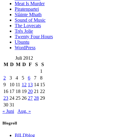
Meat Is Murder
Piratenpartei
Slàinte Mhath
Sound of Music
The Lovecats
Trés Jolie
Twenty Four Hours
Ubuntu
WordPress
Juli 2012
M
D
M
D
F
S
S
1
2
3
4
5
6
7
8
9
10
11
12
13
14
15
16
17
18
19
20
21
22
23
24
25
26
27
28
29
30
31
« Juni
Aug. »
Blogroll
BILDblog