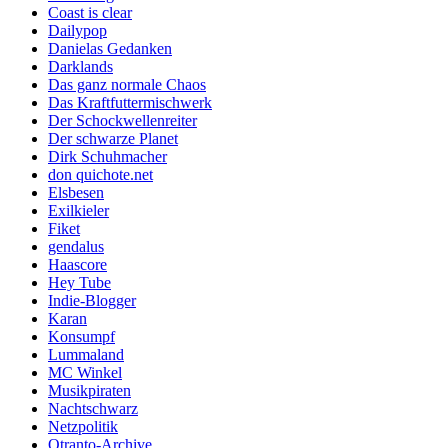
Coast is clear
Dailypop
Danielas Gedanken
Darklands
Das ganz normale Chaos
Das Kraftfuttermischwerk
Der Schockwellenreiter
Der schwarze Planet
Dirk Schuhmacher
don quichote.net
Elsbesen
Exilkieler
Fiket
gendalus
Haascore
Hey Tube
Indie-Blogger
Karan
Konsumpf
Lummaland
MC Winkel
Musikpiraten
Nachtschwarz
Netzpolitik
Otranto-Archive