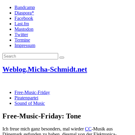
Bandcamp
Diaspora*
Facebook
Last.fm
Mastodon
Twitter
Termine
Impressum
Weblog.Micha-Schmidt.net
Free-Music-Friday
Piratenpartei
Sound of Music
Free-Music-Friday: Tone
Ich freue mich ganz besonders, mal wieder
CC
-Musik aus
Dänemark gefunden zu haben, diesmal von der Elektronica-