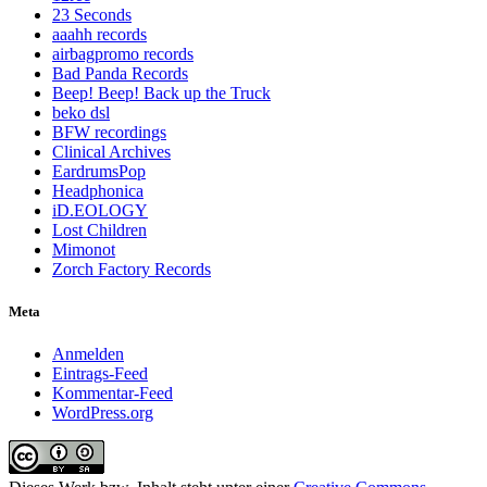
23 Seconds
aaahh records
airbagpromo records
Bad Panda Records
Beep! Beep! Back up the Truck
beko dsl
BFW recordings
Clinical Archives
EardrumsPop
Headphonica
iD.EOLOGY
Lost Children
Mimonot
Zorch Factory Records
Meta
Anmelden
Eintrags-Feed
Kommentar-Feed
WordPress.org