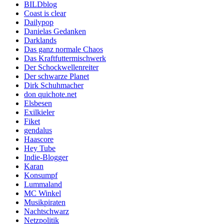
BILDblog
Coast is clear
Dailypop
Danielas Gedanken
Darklands
Das ganz normale Chaos
Das Kraftfuttermischwerk
Der Schockwellenreiter
Der schwarze Planet
Dirk Schuhmacher
don quichote.net
Elsbesen
Exilkieler
Fiket
gendalus
Haascore
Hey Tube
Indie-Blogger
Karan
Konsumpf
Lummaland
MC Winkel
Musikpiraten
Nachtschwarz
Netzpolitik