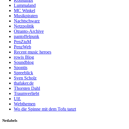
Konsumpf
Lummaland
MC Winkel
Musikpiraten
Nachtschwarz
Netzpolitik
Otranto-Archive
pantoffelpunk
PenZiuM
PenzWeb
Recent music heroes
rowis Blog
Soundblog
Spontis
Spreeblick
Sven Scholz
thafaker.de
Thorsten Dahl
Traumverliebt
Ulf.
Webthemen
Wo die Spinne mit dem Tofu tanzt
Netlabels