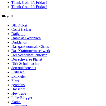
Thank Goth It’s Friday!
Thank Goth It’s Friday!
Blogroll
BILDblog
Coast is clear
Dailypop
Danielas Gedanken
Darklands
Das ganz normale Chaos
Das Kraftfuttermischwerk
Der Schockwellenreiter
Der schwarze Planet
Dirk Schuhmacher
don quichote.net
Elsbesen
Exilkieler
Fiket
gendalus
Haascore
Hey Tube
Indie-Blogger
Karan