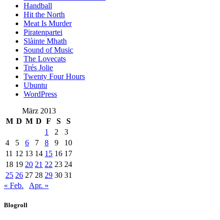
Handball
Hit the North
Meat Is Murder
Piratenpartei
Slàinte Mhath
Sound of Music
The Lovecats
Trés Jolie
Twenty Four Hours
Ubuntu
WordPress
März 2013
M
D
M
D
F
S
S
1
2
3
4
5
6
7
8
9
10
11
12
13
14
15
16
17
18
19
20
21
22
23
24
25
26
27
28
29
30
31
« Feb.
Apr. »
Blogroll