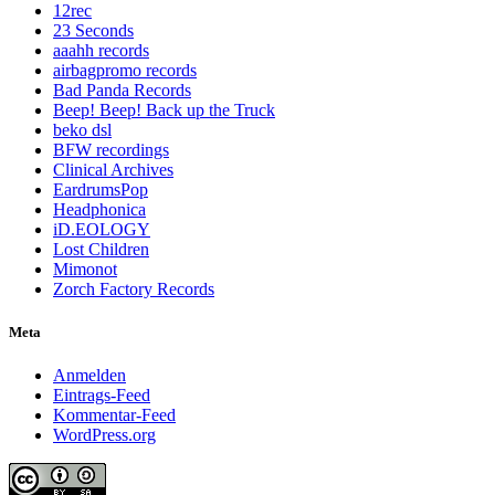
12rec
23 Seconds
aaahh records
airbagpromo records
Bad Panda Records
Beep! Beep! Back up the Truck
beko dsl
BFW recordings
Clinical Archives
EardrumsPop
Headphonica
iD.EOLOGY
Lost Children
Mimonot
Zorch Factory Records
Meta
Anmelden
Eintrags-Feed
Kommentar-Feed
WordPress.org