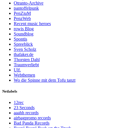
Otranto-Archive
pantoffelpunk
PenZiuM
PenzWeb
Recent music heroes
rowis Blog
Soundblog
Spontis
Spreeblick
Sven Scholz
thafaker.de
Thorsten Dahl
Traumverliebt
Ulf.
Webthemen
Wo die Spinne mit dem Tofu tanzt
Netlabels
12rec
23 Seconds
aaahh records
airbagpromo records
Bad Panda Records