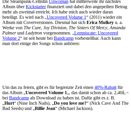
Die Steampunk-Cellistin
Unwoman
hat mittlerweile ihr nächstes
Album über
Kickstarter
finanziert und dabei den angepeilten Betrag
mehr als zweimal erreicht. Ich habe mich auch wieder daran
beteiligt. Es wird nach „
Uncovered Volume 1
“ (2011) wieder ein
Album mit Coverversionen. Diesmal hat sich
Erica Mulkey
u. a.
Werke von
The Cure
,
Joy Division
,
The Sisters Of Mercy
,
Amanda
Palmer
und
Ladytron
vorgenommen. „
Lemniscate: Uncovered
Volume 2
“ ist seit heute bei
Bandcamp
vorbestellbar. Auch kann
man dort einige der Songs schon anhören:
Um das zu feiern, gibt es für begrenzte Zeit einen
40%-Rabatt
für
das Album „
Uncovered Volume 1
„, das damit schon ab ca. 2,40â‚¬
bei
Bandcamp
als Download zu haben ist. Dafür gibt es z. B.
„
Hurt
“ (Nine Inch Nails), „
Do you love me?
“ (Nick Cave And The
Bad Seeds) und „
Billie Jean
“ (Michael Jackson).