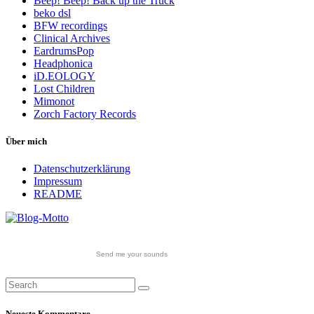
Beep! Beep! Back up the Truck
beko dsl
BFW recordings
Clinical Archives
EardrumsPop
Headphonica
iD.EOLOGY
Lost Children
Mimonot
Zorch Factory Records
Über mich
Datenschutzerklärung
Impressum
README
Send me your sounds
Neueste Kommentare