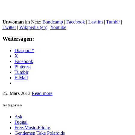
Unwoman
im Netz:
Bandcamp
|
Facebook
|
Last.fm
|
Tumblr
|
Twitter
|
Wikipedia (en)
|
Youtube
Weitersagen:
Diaspora*
X
Facebook
Pinterest
Tumblr
E-Mail
25. März 2013
Read more
Kategorien
Ask
Digital
Free-Music-Friday
Gentlemen Take Polaroids