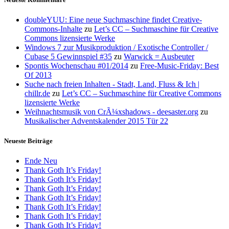
doubleYUU: Eine neue Suchmaschine findet Creative-
Commons-Inhalte
zu
Let’s CC – Suchmaschine für Creative
Commons lizensierte Werke
Windows 7 zur Musikproduktion / Exotische Controller /
Cubase 5 Gewinnspiel #35
zu
Warwick = Ausbeuter
Spontis Wochenschau #01/2014
zu
Free-Music-Friday: Best
Of 2013
Suche nach freien Inhalten - Stadt, Land, Fluss & Ich |
chillr.de
zu
Let’s CC – Suchmaschine für Creative Commons
lizensierte Werke
Weihnachtsmusik von CrÃ¼xshadows - deesaster.org
zu
Musikalischer Adventskalender 2015 Tür 22
Neueste Beiträge
Ende Neu
Thank Goth It’s Friday!
Thank Goth It’s Friday!
Thank Goth It’s Friday!
Thank Goth It’s Friday!
Thank Goth It’s Friday!
Thank Goth It’s Friday!
Thank Goth It’s Friday!