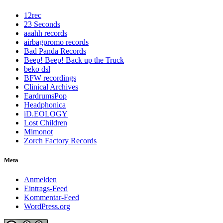
12rec
23 Seconds
aaahh records
airbagpromo records
Bad Panda Records
Beep! Beep! Back up the Truck
beko dsl
BFW recordings
Clinical Archives
EardrumsPop
Headphonica
iD.EOLOGY
Lost Children
Mimonot
Zorch Factory Records
Meta
Anmelden
Eintrags-Feed
Kommentar-Feed
WordPress.org