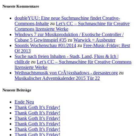
Neueste Kommentare
doubleYUU: Eine neue Suchmaschine findet Creative-
Commons-Inhalte
zu
Let’s CC – Suchmaschine für Creative
Commons lizensierte Werke
Windows 7 zur Musikproduktion / Exotische Controller /
Cubase 5 Gewinnspiel #35
zu
Warwick = Ausbeuter
Spontis Wochenschau #01/2014
zu
Free-Music-Friday: Best
Of 2013
Suche nach freien Inhalten - Stadt, Land, Fluss & Ich |
chillr.de
zu
Let’s CC – Suchmaschine für Creative Commons
lizensierte Werke
Weihnachtsmusik von CrÃ¼xshadows - deesaster.org
zu
Musikalischer Adventskalender 2015 Tür 22
Neueste Beiträge
Ende Neu
Thank Goth It’s Friday!
Thank Goth It’s Friday!
Thank Goth It’s Friday!
Thank Goth It’s Friday!
Thank Goth It’s Friday!
Thank Goth It’s Friday!