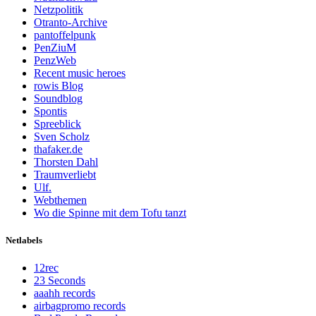
Netzpolitik
Otranto-Archive
pantoffelpunk
PenZiuM
PenzWeb
Recent music heroes
rowis Blog
Soundblog
Spontis
Spreeblick
Sven Scholz
thafaker.de
Thorsten Dahl
Traumverliebt
Ulf.
Webthemen
Wo die Spinne mit dem Tofu tanzt
Netlabels
12rec
23 Seconds
aaahh records
airbagpromo records