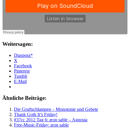
Weitersagen:
Diaspora*
X
Facebook
Pinterest
Tumblr
E-Mail
Ähnliche Beiträge:
Die Gruftschlampen – Monotonie und Gebete
Thank Goth It’s Friday!
#37cc 2012 Tag 6: æon sable – Agnosia
Free-Music-Friday: æon sable