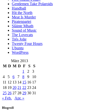
Gentlemen Take Polaroids
Handball
Hit the North
Meat Is Murder
Piratenpartei
Slàinte Mhath
Sound of Music
The Lovecats
Trés Jolie
Twenty Four Hours
Ubuntu
WordPress
März 2013
M
D
M
D
F
S
S
1
2
3
4
5
6
7
8
9
10
11
12
13
14
15
16
17
18
19
20
21
22
23
24
25
26
27
28
29
30
31
« Feb.
Apr. »
Blogroll