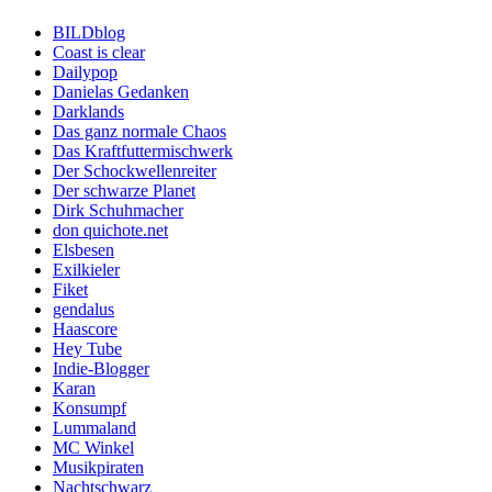
BILDblog
Coast is clear
Dailypop
Danielas Gedanken
Darklands
Das ganz normale Chaos
Das Kraftfuttermischwerk
Der Schockwellenreiter
Der schwarze Planet
Dirk Schuhmacher
don quichote.net
Elsbesen
Exilkieler
Fiket
gendalus
Haascore
Hey Tube
Indie-Blogger
Karan
Konsumpf
Lummaland
MC Winkel
Musikpiraten
Nachtschwarz