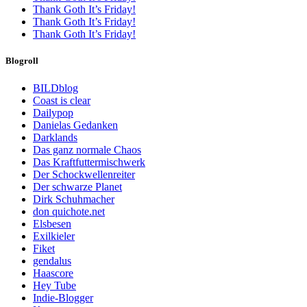
Thank Goth It’s Friday!
Thank Goth It’s Friday!
Thank Goth It’s Friday!
Blogroll
BILDblog
Coast is clear
Dailypop
Danielas Gedanken
Darklands
Das ganz normale Chaos
Das Kraftfuttermischwerk
Der Schockwellenreiter
Der schwarze Planet
Dirk Schuhmacher
don quichote.net
Elsbesen
Exilkieler
Fiket
gendalus
Haascore
Hey Tube
Indie-Blogger