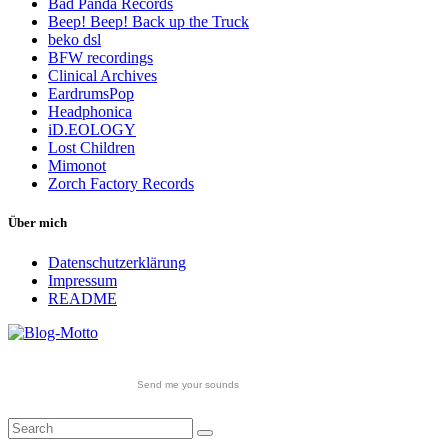
Bad Panda Records
Beep! Beep! Back up the Truck
beko dsl
BFW recordings
Clinical Archives
EardrumsPop
Headphonica
iD.EOLOGY
Lost Children
Mimonot
Zorch Factory Records
Über mich
Datenschutzerklärung
Impressum
README
Send me your sounds