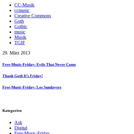
CC-Musik
ccmusic
Creative Commons
Goth
Gothic
music
Musik
TGIF
29. März 2013
Free-Music-Friday: Evils That Never Came
Thank Goth It’s Friday!
Free-Music-Friday: Los Sundayers
Kategorien
Ask
Digital
Free-Music-Friday