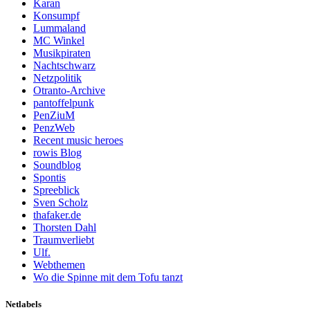
Karan
Konsumpf
Lummaland
MC Winkel
Musikpiraten
Nachtschwarz
Netzpolitik
Otranto-Archive
pantoffelpunk
PenZiuM
PenzWeb
Recent music heroes
rowis Blog
Soundblog
Spontis
Spreeblick
Sven Scholz
thafaker.de
Thorsten Dahl
Traumverliebt
Ulf.
Webthemen
Wo die Spinne mit dem Tofu tanzt
Netlabels