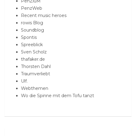
PenZiuM
PenzWeb
Recent music heroes
rowis Blog
Soundblog
Spontis
Spreeblick
Sven Scholz
thafaker.de
Thorsten Dahl
Traumverliebt
Ulf.
Webthemen
Wo die Spinne mit dem Tofu tanzt