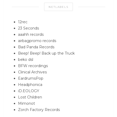
NETLABELS
12rec
23 Seconds
aaahh records
airbagpromo records
Bad Panda Records
Beep! Beep! Back up the Truck
beko dsl
BFW recordings
Clinical Archives
EardrumsPop
Headphonica
iD.EOLOGY
Lost Children
Mimonot
Zorch Factory Records