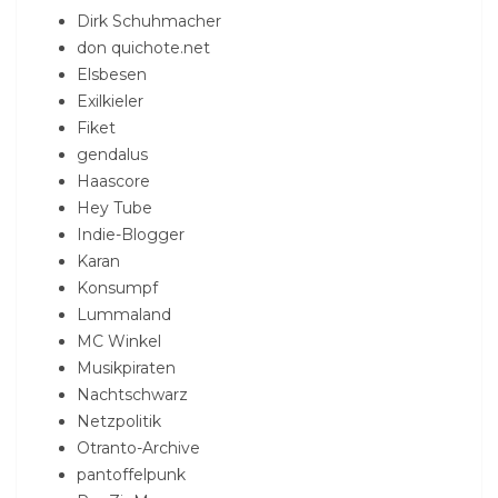
Dirk Schuhmacher
don quichote.net
Elsbesen
Exilkieler
Fiket
gendalus
Haascore
Hey Tube
Indie-Blogger
Karan
Konsumpf
Lummaland
MC Winkel
Musikpiraten
Nachtschwarz
Netzpolitik
Otranto-Archive
pantoffelpunk