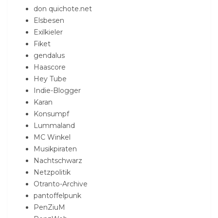
don quichote.net
Elsbesen
Exilkieler
Fiket
gendalus
Haascore
Hey Tube
Indie-Blogger
Karan
Konsumpf
Lummaland
MC Winkel
Musikpiraten
Nachtschwarz
Netzpolitik
Otranto-Archive
pantoffelpunk
PenZiuM