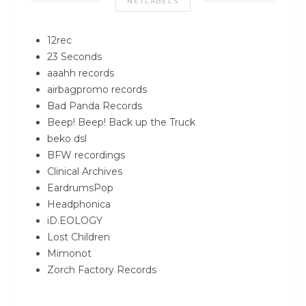
NETLABELS
12rec
23 Seconds
aaahh records
airbagpromo records
Bad Panda Records
Beep! Beep! Back up the Truck
beko dsl
BFW recordings
Clinical Archives
EardrumsPop
Headphonica
iD.EOLOGY
Lost Children
Mimonot
Zorch Factory Records