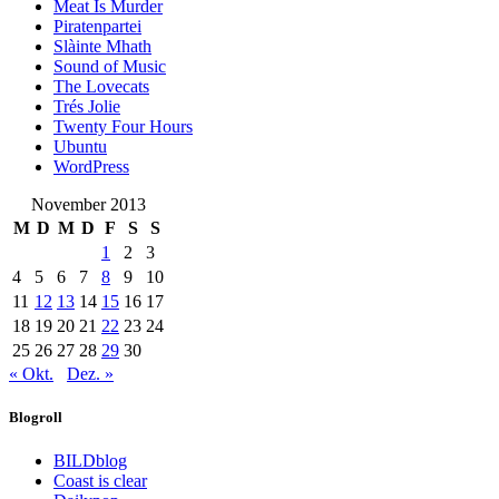
Meat Is Murder
Piratenpartei
Slàinte Mhath
Sound of Music
The Lovecats
Trés Jolie
Twenty Four Hours
Ubuntu
WordPress
November 2013
M
D
M
D
F
S
S
1
2
3
4
5
6
7
8
9
10
11
12
13
14
15
16
17
18
19
20
21
22
23
24
25
26
27
28
29
30
« Okt.
Dez. »
Blogroll
BILDblog
Coast is clear