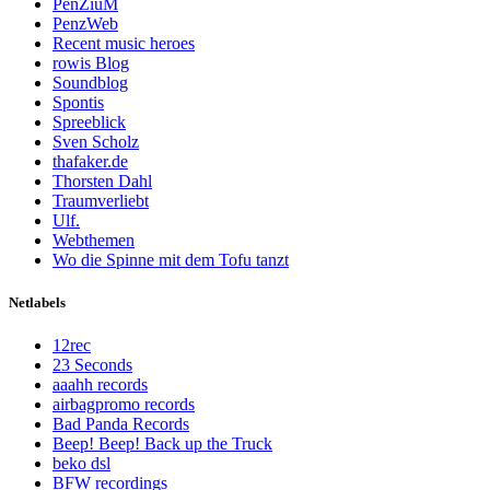
PenZiuM
PenzWeb
Recent music heroes
rowis Blog
Soundblog
Spontis
Spreeblick
Sven Scholz
thafaker.de
Thorsten Dahl
Traumverliebt
Ulf.
Webthemen
Wo die Spinne mit dem Tofu tanzt
Netlabels
12rec
23 Seconds
aaahh records
airbagpromo records
Bad Panda Records
Beep! Beep! Back up the Truck
beko dsl
BFW recordings