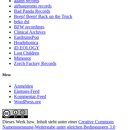
aaahh records
airbagpromo records
Bad Panda Records
Beep! Beep! Back up the Truck
beko dsl
BFW recordings
Clinical Archives
EardrumsPop
Headphonica
iD.EOLOGY
Lost Children
Mimonot
Zorch Factory Records
Meta
Anmelden
Eintrags-Feed
Kommentar-Feed
WordPress.org
Dieses Werk bzw. Inhalt steht unter einer
Creative Commons
Namensnennung-Weitergabe unter gleichen Bedingungen 3.0