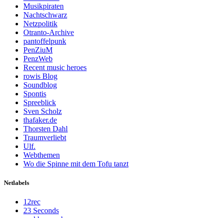
Musikpiraten
Nachtschwarz
Netzpolitik
Otranto-Archive
pantoffelpunk
PenZiuM
PenzWeb
Recent music heroes
rowis Blog
Soundblog
Spontis
Spreeblick
Sven Scholz
thafaker.de
Thorsten Dahl
Traumverliebt
Ulf.
Webthemen
Wo die Spinne mit dem Tofu tanzt
Netlabels
12rec
23 Seconds