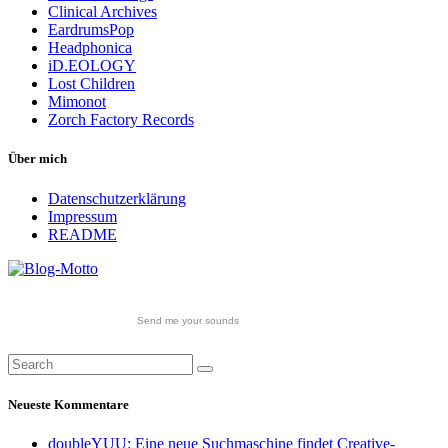
Clinical Archives
EardrumsPop
Headphonica
iD.EOLOGY
Lost Children
Mimonot
Zorch Factory Records
Über mich
Datenschutzerklärung
Impressum
README
Send me your sounds
Neueste Kommentare
doubleYUU: Eine neue Suchmaschine findet Creative-