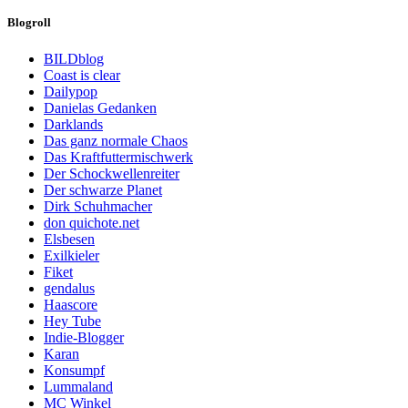
Blogroll
BILDblog
Coast is clear
Dailypop
Danielas Gedanken
Darklands
Das ganz normale Chaos
Das Kraftfuttermischwerk
Der Schockwellenreiter
Der schwarze Planet
Dirk Schuhmacher
don quichote.net
Elsbesen
Exilkieler
Fiket
gendalus
Haascore
Hey Tube
Indie-Blogger
Karan
Konsumpf
Lummaland
MC Winkel