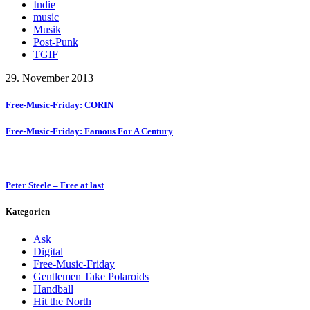
Indie
music
Musik
Post-Punk
TGIF
29. November 2013
Free-Music-Friday: CORIN
Free-Music-Friday: Famous For A Century
Peter Steele – Free at last
Kategorien
Ask
Digital
Free-Music-Friday
Gentlemen Take Polaroids
Handball
Hit the North