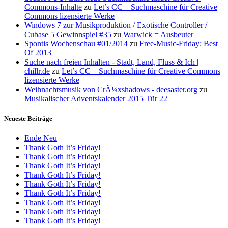
Commons-Inhalte
zu
Let’s CC – Suchmaschine für Creative
Commons lizensierte Werke
Windows 7 zur Musikproduktion / Exotische Controller /
Cubase 5 Gewinnspiel #35
zu
Warwick = Ausbeuter
Spontis Wochenschau #01/2014
zu
Free-Music-Friday: Best
Of 2013
Suche nach freien Inhalten - Stadt, Land, Fluss & Ich |
chillr.de
zu
Let’s CC – Suchmaschine für Creative Commons
lizensierte Werke
Weihnachtsmusik von CrÃ¼xshadows - deesaster.org
zu
Musikalischer Adventskalender 2015 Tür 22
Neueste Beiträge
Ende Neu
Thank Goth It’s Friday!
Thank Goth It’s Friday!
Thank Goth It’s Friday!
Thank Goth It’s Friday!
Thank Goth It’s Friday!
Thank Goth It’s Friday!
Thank Goth It’s Friday!
Thank Goth It’s Friday!
Thank Goth It’s Friday!