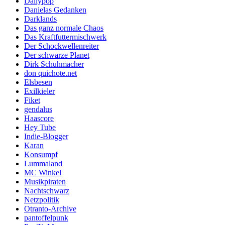
Dailypop
Danielas Gedanken
Darklands
Das ganz normale Chaos
Das Kraftfuttermischwerk
Der Schockwellenreiter
Der schwarze Planet
Dirk Schuhmacher
don quichote.net
Elsbesen
Exilkieler
Fiket
gendalus
Haascore
Hey Tube
Indie-Blogger
Karan
Konsumpf
Lummaland
MC Winkel
Musikpiraten
Nachtschwarz
Netzpolitik
Otranto-Archive
pantoffelpunk