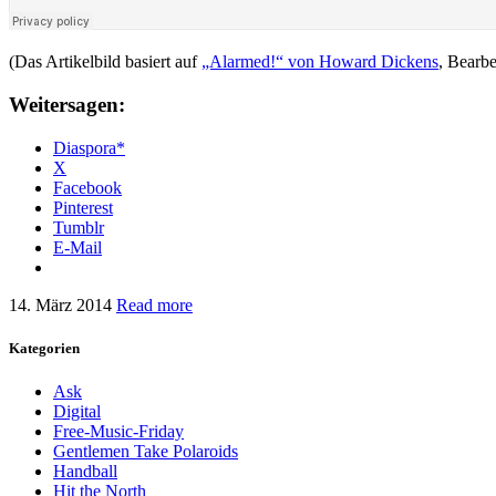
(Das Artikelbild basiert auf
„Alarmed!“ von Howard Dickens
, Bearb
Weitersagen:
Diaspora*
X
Facebook
Pinterest
Tumblr
E-Mail
14. März 2014
Read more
Kategorien
Ask
Digital
Free-Music-Friday
Gentlemen Take Polaroids
Handball
Hit the North