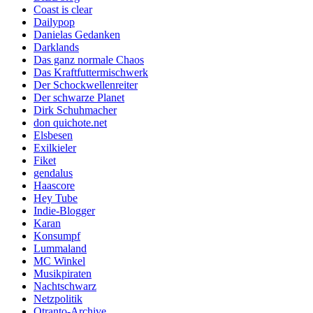
Coast is clear
Dailypop
Danielas Gedanken
Darklands
Das ganz normale Chaos
Das Kraftfuttermischwerk
Der Schockwellenreiter
Der schwarze Planet
Dirk Schuhmacher
don quichote.net
Elsbesen
Exilkieler
Fiket
gendalus
Haascore
Hey Tube
Indie-Blogger
Karan
Konsumpf
Lummaland
MC Winkel
Musikpiraten
Nachtschwarz
Netzpolitik
Otranto-Archive