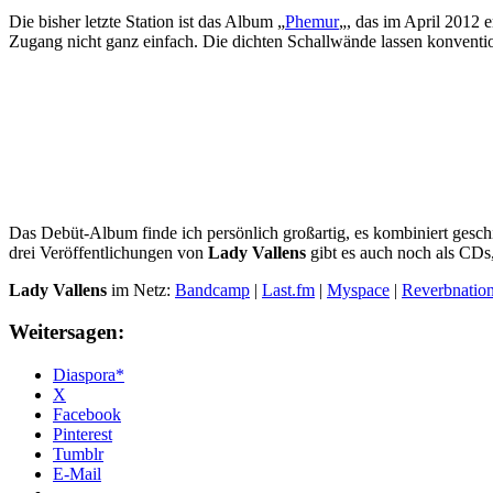
Die bisher letzte Station ist das Album „
Phemur
„, das im April 2012 e
Zugang nicht ganz einfach. Die dichten Schallwände lassen konventi
Das Debüt-Album finde ich persönlich großartig, es kombiniert geschi
drei Veröffentlichungen von
Lady Vallens
gibt es auch noch als CDs,
Lady Vallens
im Netz:
Bandcamp
|
Last.fm
|
Myspace
|
Reverbnatio
Weitersagen:
Diaspora*
X
Facebook
Pinterest
Tumblr
E-Mail