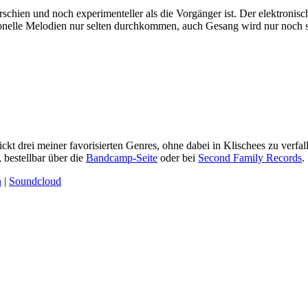
rschien und noch experimenteller als die Vorgänger ist. Der elektronisc
onelle Melodien nur selten durchkommen, auch Gesang wird nur noch s
ckt drei meiner favorisierten Genres, ohne dabei in Klischees zu verfal
 bestellbar über die
Bandcamp-Seite
oder bei
Second Family Records
.
n
|
Soundcloud