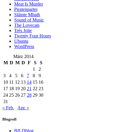
Meat Is Murder
Piratenpartei
Slàinte Mhath
Sound of Music
The Lovecats
Trés Jolie
Twenty Four Hours
Ubuntu
WordPress
März 2014
M
D
M
D
F
S
S
1
2
3
4
5
6
7
8
9
10
11
12
13
14
15
16
17
18
19
20
21
22
23
24
25
26
27
28
29
30
31
« Feb.
Apr. »
Blogroll
BILDblog