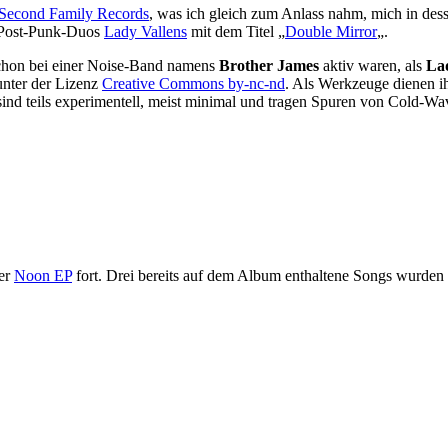
Second Family Records
, was ich gleich zum Anlass nahm, mich in des
-/Post-Punk-Duos
Lady Vallens
mit dem Titel „
Double Mirror
„.
schon bei einer Noise-Band namens
Brother James
aktiv waren, als
Lad
nter der Lizenz
Creative Commons by-nc-nd
. Als Werkzeuge dienen 
s sind teils experimentell, meist minimal und tragen Spuren von Cold-
der
Noon EP
fort. Drei bereits auf dem Album enthaltene Songs wurden 