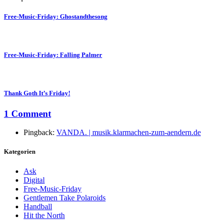
Free-Music-Friday: Ghostandthesong
Free-Music-Friday: Falling Palmer
Thank Goth It’s Friday!
1 Comment
Pingback:
VANDA. | musik.klarmachen-zum-aendern.de
Kategorien
Ask
Digital
Free-Music-Friday
Gentlemen Take Polaroids
Handball
Hit the North