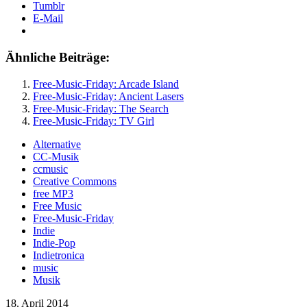
Tumblr
E-Mail
Ähnliche Beiträge:
Free-Music-Friday: Arcade Island
Free-Music-Friday: Ancient Lasers
Free-Music-Friday: The Search
Free-Music-Friday: TV Girl
Alternative
CC-Musik
ccmusic
Creative Commons
free MP3
Free Music
Free-Music-Friday
Indie
Indie-Pop
Indietronica
music
Musik
18. April 2014