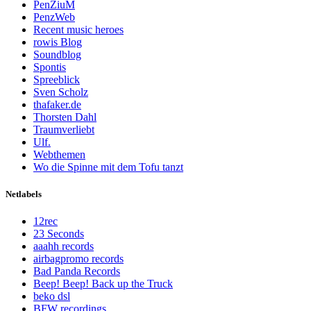
PenZiuM
PenzWeb
Recent music heroes
rowis Blog
Soundblog
Spontis
Spreeblick
Sven Scholz
thafaker.de
Thorsten Dahl
Traumverliebt
Ulf.
Webthemen
Wo die Spinne mit dem Tofu tanzt
Netlabels
12rec
23 Seconds
aaahh records
airbagpromo records
Bad Panda Records
Beep! Beep! Back up the Truck
beko dsl
BFW recordings