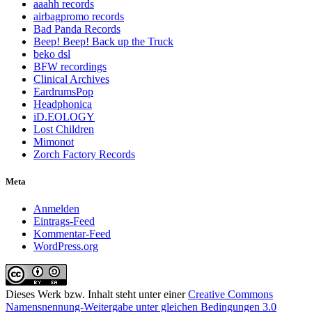
aaahh records
airbagpromo records
Bad Panda Records
Beep! Beep! Back up the Truck
beko dsl
BFW recordings
Clinical Archives
EardrumsPop
Headphonica
iD.EOLOGY
Lost Children
Mimonot
Zorch Factory Records
Meta
Anmelden
Eintrags-Feed
Kommentar-Feed
WordPress.org
Dieses Werk bzw. Inhalt steht unter einer
Creative Commons
Namensnennung-Weitergabe unter gleichen Bedingungen 3.0