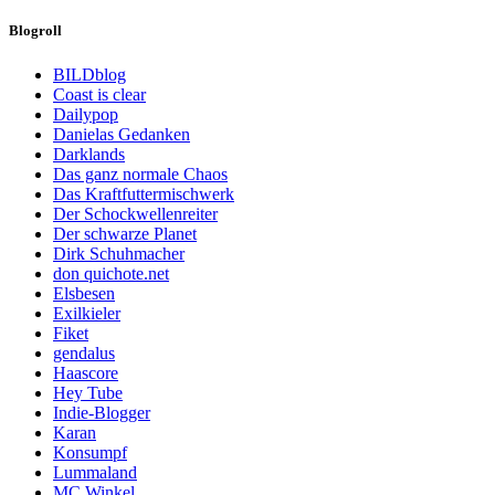
Blogroll
BILDblog
Coast is clear
Dailypop
Danielas Gedanken
Darklands
Das ganz normale Chaos
Das Kraftfuttermischwerk
Der Schockwellenreiter
Der schwarze Planet
Dirk Schuhmacher
don quichote.net
Elsbesen
Exilkieler
Fiket
gendalus
Haascore
Hey Tube
Indie-Blogger
Karan
Konsumpf
Lummaland
MC Winkel