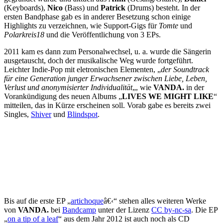
(Keyboards),
Nico
(Bass) und
Patrick
(Drums) besteht. In der
ersten Bandphase gab es in anderer Besetzung schon einige
Highlights zu verzeichnen, wie Support-Gigs für
Tomte
und
Polarkreis18
und die Veröffentlichung von 3 EPs.
2011 kam es dann zum Personalwechsel, u. a. wurde die Sängerin
ausgetauscht, doch der musikalische Weg wurde fortgeführt.
Leichter Indie-Pop mit eletronischen Elementen, „
der Soundtrack
für eine Generation junger Erwachsener zwischen Liebe, Leben,
Verlust und anonymisierter Individualität
„, wie
VANDA.
in der
Vorankündigung des neuen Albums „
LIVES WE MIGHT LIKE
“
mitteilen, das in Kürze erscheinen soll. Vorab gabe es bereits zwei
Singles,
Shiver
und
Blindspot
.
Bis auf die erste EP „
artichoque
â€‹“ stehen alles weiteren Werke
von
VANDA.
bei
Bandcamp
unter der Lizenz
CC by-nc-sa
. Die EP
„
on a tip of a leaf
“ aus dem Jahr 2012 ist auch noch als CD