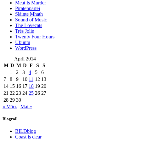
Meat Is Murder
Piratenpartei
Slàinte Mhath
Sound of Music
The Lovecats
Trés Jolie
Twenty Four Hours
Ubuntu
WordPress
April 2014
M
D
M
D
F
S
S
1
2
3
4
5
6
7
8
9
10
11
12
13
14
15
16
17
18
19
20
21
22
23
24
25
26
27
28
29
30
« März
Mai »
Blogroll
BILDblog
Coast is clear