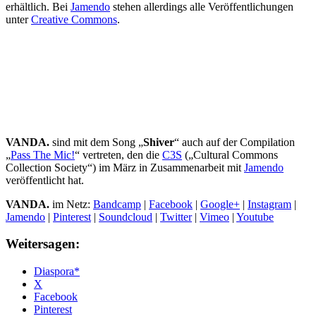
erhältlich. Bei
Jamendo
stehen allerdings alle Veröffentlichungen
unter
Creative Commons
.
VANDA.
sind mit dem Song „
Shiver
“ auch auf der Compilation
„
Pass The Mic!
“ vertreten, den die
C3S
(„Cultural Commons
Collection Society“) im März in Zusammenarbeit mit
Jamendo
veröffentlicht hat.
VANDA.
im Netz:
Bandcamp
|
Facebook
|
Google+
|
Instagram
|
Jamendo
|
Pinterest
|
Soundcloud
|
Twitter
|
Vimeo
|
Youtube
Weitersagen:
Diaspora*
X
Facebook
Pinterest