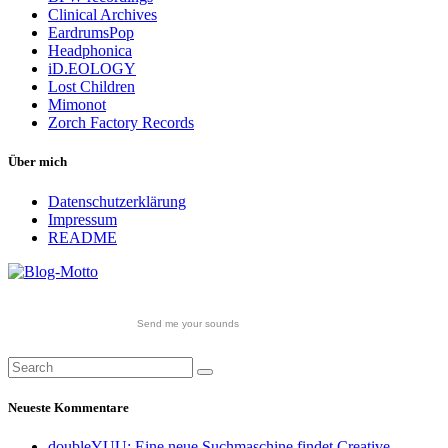
Clinical Archives
EardrumsPop
Headphonica
iD.EOLOGY
Lost Children
Mimonot
Zorch Factory Records
Über mich
Datenschutzerklärung
Impressum
README
Send me your sounds
Neueste Kommentare
doubleYUU: Eine neue Suchmaschine findet Creative-