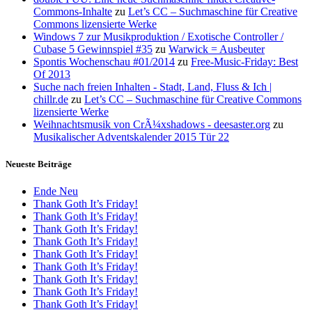
Commons-Inhalte
zu
Let’s CC – Suchmaschine für Creative
Commons lizensierte Werke
Windows 7 zur Musikproduktion / Exotische Controller /
Cubase 5 Gewinnspiel #35
zu
Warwick = Ausbeuter
Spontis Wochenschau #01/2014
zu
Free-Music-Friday: Best
Of 2013
Suche nach freien Inhalten - Stadt, Land, Fluss & Ich |
chillr.de
zu
Let’s CC – Suchmaschine für Creative Commons
lizensierte Werke
Weihnachtsmusik von CrÃ¼xshadows - deesaster.org
zu
Musikalischer Adventskalender 2015 Tür 22
Neueste Beiträge
Ende Neu
Thank Goth It’s Friday!
Thank Goth It’s Friday!
Thank Goth It’s Friday!
Thank Goth It’s Friday!
Thank Goth It’s Friday!
Thank Goth It’s Friday!
Thank Goth It’s Friday!
Thank Goth It’s Friday!
Thank Goth It’s Friday!