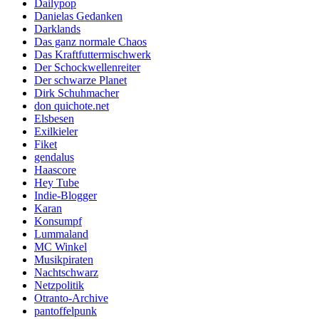
Dailypop
Danielas Gedanken
Darklands
Das ganz normale Chaos
Das Kraftfuttermischwerk
Der Schockwellenreiter
Der schwarze Planet
Dirk Schuhmacher
don quichote.net
Elsbesen
Exilkieler
Fiket
gendalus
Haascore
Hey Tube
Indie-Blogger
Karan
Konsumpf
Lummaland
MC Winkel
Musikpiraten
Nachtschwarz
Netzpolitik
Otranto-Archive
pantoffelpunk