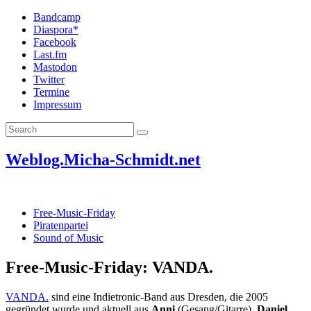
Bandcamp
Diaspora*
Facebook
Last.fm
Mastodon
Twitter
Termine
Impressum
Weblog.Micha-Schmidt.net
Free-Music-Friday
Piratenpartei
Sound of Music
Free-Music-Friday: VANDA.
VANDA.
sind eine Indietronic-Band aus Dresden, die 2005
gegründet wurde und aktuell aus
Anni
(Gesang/Gitarre),
Daniel