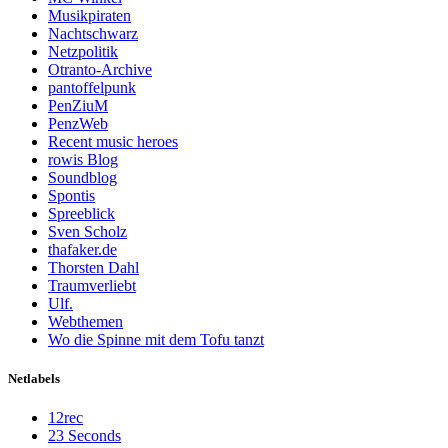
Musikpiraten
Nachtschwarz
Netzpolitik
Otranto-Archive
pantoffelpunk
PenZiuM
PenzWeb
Recent music heroes
rowis Blog
Soundblog
Spontis
Spreeblick
Sven Scholz
thafaker.de
Thorsten Dahl
Traumverliebt
Ulf.
Webthemen
Wo die Spinne mit dem Tofu tanzt
Netlabels
12rec
23 Seconds