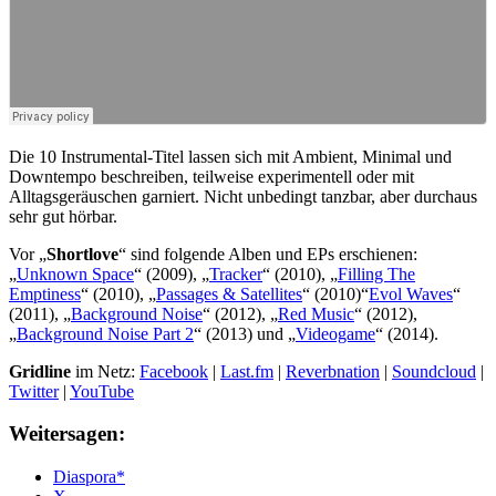
Die 10 Instrumental-Titel lassen sich mit Ambient, Minimal und
Downtempo beschreiben, teilweise experimentell oder mit
Alltagsgeräuschen garniert. Nicht unbedingt tanzbar, aber durchaus
sehr gut hörbar.
Vor „
Shortlove
“ sind folgende Alben und EPs erschienen:
„
Unknown Space
“ (2009), „
Tracker
“ (2010), „
Filling The
Emptiness
“ (2010), „
Passages & Satellites
“ (2010)“
Evol Waves
“
(2011), „
Background Noise
“ (2012), „
Red Music
“ (2012),
„
Background Noise Part 2
“ (2013) und „
Videogame
“ (2014).
Gridline
im Netz:
Facebook
|
Last.fm
|
Reverbnation
|
Soundcloud
|
Twitter
|
YouTube
Weitersagen:
Diaspora*