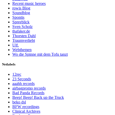
Recent music heroes
rowis Blog
Soundblog
Spontis
Spreeblick
Sven Scholz
thafaker.de
Thorsten Dahl
Traumverliebt
Ulf.
Webthemen
Wo die Spinne mit dem Tofu tanzt
Netlabels
12rec
23 Seconds
aaahh records
airbagpromo records
Bad Panda Records
Beep! Beep! Back up the Truck
beko dsl
BFW recordings
Clinical Archives