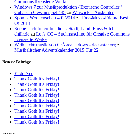
Commons lizensierte Werke
Windows 7 zur Musikproduktion / Exotische Controller /
Cubase 5 Gewinnspiel #35
zu
Warwick = Ausbeuter
Spontis Wochenschau #01/2014
zu
Free-Music-Friday: Best
Of 2013
Suche nach freien Inhalten - Stadt, Land, Fluss & Ich |
chillr.de
zu
Let’s CC – Suchmaschine für Creative Commons
lizensierte Werke
Weihnachtsmusik von CrÃ¼xshadows - deesaster.org
zu
Musikalischer Adventskalender 2015 Tür 22
Neueste Beiträge
Ende Neu
Thank Goth It’s Friday!
Thank Goth It’s Friday!
Thank Goth It’s Friday!
Thank Goth It’s Friday!
Thank Goth It’s Friday!
Thank Goth It’s Friday!
Thank Goth It’s Friday!
Thank Goth It’s Friday!
Thank Goth It’s Friday!
Blogroll