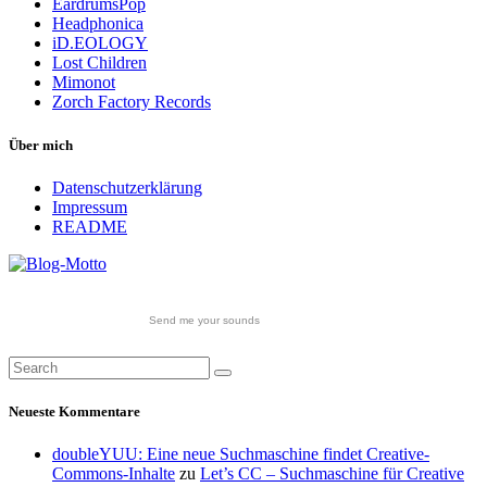
EardrumsPop
Headphonica
iD.EOLOGY
Lost Children
Mimonot
Zorch Factory Records
Über mich
Datenschutzerklärung
Impressum
README
Send me your sounds
Neueste Kommentare
doubleYUU: Eine neue Suchmaschine findet Creative-
Commons-Inhalte
zu
Let’s CC – Suchmaschine für Creative