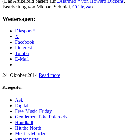
(Das Artikelbild basiert auf
„Alarmed!“ von Howard Dickens
,
Bearbeitung von Michael Schmidt,
CC by-sa
)
Weitersagen:
Diaspora*
X
Facebook
Pinterest
Tumblr
E-Mail
24. Oktober 2014
Read more
Kategorien
Ask
Digital
Free-Music-Friday
Gentlemen Take Polaroids
Handball
Hit the North
Meat Is Murder
Piratenpartei