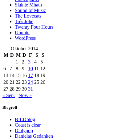
Slàinte Mhath
Sound of Music
The Lovecats
Trés Jolie
Twenty Four Hours
Ubuntu
WordPress
Oktober 2014
M
D
M
D
F
S
S
1
2
3
4
5
6
7
8
9
10
11
12
13
14
15
16
17
18
19
20
21
22
23
24
25
26
27
28
29
30
31
« Sep.
Nov. »
Blogroll
BILDblog
Coast is clear
Dailypop
Danielas Gedanken