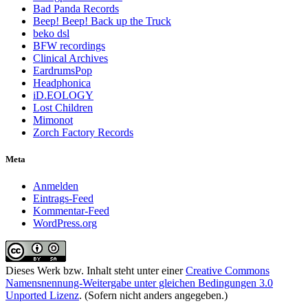
Bad Panda Records
Beep! Beep! Back up the Truck
beko dsl
BFW recordings
Clinical Archives
EardrumsPop
Headphonica
iD.EOLOGY
Lost Children
Mimonot
Zorch Factory Records
Meta
Anmelden
Eintrags-Feed
Kommentar-Feed
WordPress.org
Dieses Werk bzw. Inhalt steht unter einer
Creative Commons
Namensnennung-Weitergabe unter gleichen Bedingungen 3.0
Unported Lizenz
. (Sofern nicht anders angegeben.)