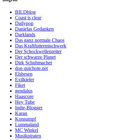
BILDblog
Coast is clear
Dailypop
Danielas Gedanken
Darklands
Das ganz normale Chaos
Das Kraftfuttermischwerk
Der Schockwellenreiter
Der schwarze Planet
Dirk Schuhmacher
don quichote.net
Elsbesen
Exilkieler
Fiket
gendalus
Haascore
Hey Tube
Indie-Blogger
Karan
Konsumpf
Lummaland
MC Winkel
Musikpiraten