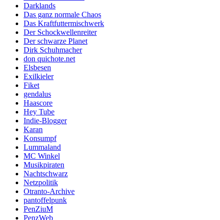
Darklands
Das ganz normale Chaos
Das Kraftfuttermischwerk
Der Schockwellenreiter
Der schwarze Planet
Dirk Schuhmacher
don quichote.net
Elsbesen
Exilkieler
Fiket
gendalus
Haascore
Hey Tube
Indie-Blogger
Karan
Konsumpf
Lummaland
MC Winkel
Musikpiraten
Nachtschwarz
Netzpolitik
Otranto-Archive
pantoffelpunk
PenZiuM
PenzWeb