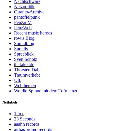
Nachtschwarz
Netzpolitik
Otranto-Archive
pantoffelpunk
PenZiuM
PenzWeb
Recent music heroes
rowis Blog
Soundblog
Spontis
Spreeblick
Sven Scholz
thafaker.de
Thorsten Dahl
Traumverliebt
Ulf.
Webthemen
Wo die Spinne mit dem Tofu tanzt
Netlabels
12rec
23 Seconds
aaahh records
airbagpromo records