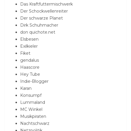
Das Kraftfuttermischwerk
Der Schockwellenreiter
Der schwarze Planet
Dirk Schuhmacher
don quichote.net
Elsbesen
Exilkieler
Fiket
gendalus
Haascore
Hey Tube
Indie-Blogger
Karan
Konsumpf
Lummaland
MC Winkel
Musikpiraten
Nachtschwarz
Netzpolitik