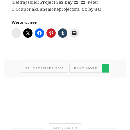
(Beitragsbild:
Project 365 Day 22: 22
, Peter
O’Connor aka anemoneprojectors,
CC by-sa
)
Weitersagen:
Diaspora*
22. DEZEMBER 2015
READ MORE
KATEGORIEN