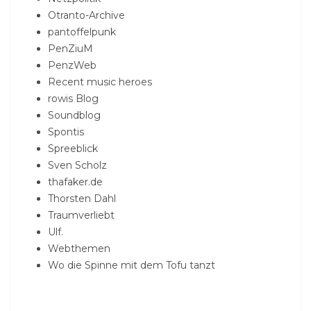
Otranto-Archive
pantoffelpunk
PenZiuM
PenzWeb
Recent music heroes
rowis Blog
Soundblog
Spontis
Spreeblick
Sven Scholz
thafaker.de
Thorsten Dahl
Traumverliebt
Ulf.
Webthemen
Wo die Spinne mit dem Tofu tanzt