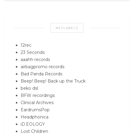
NETLABELS
12rec
23 Seconds
aaahh records
airbagpromo records
Bad Panda Records
Beep! Beep! Back up the Truck
beko dsl
BFW recordings
Clinical Archives
EardrumsPop
Headphonica
iD.EOLOGY
Lost Children