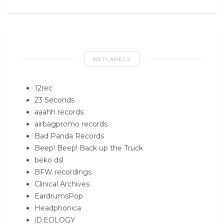
NETLABELS
12rec
23 Seconds
aaahh records
airbagpromo records
Bad Panda Records
Beep! Beep! Back up the Truck
beko dsl
BFW recordings
Clinical Archives
EardrumsPop
Headphonica
iD.EOLOGY