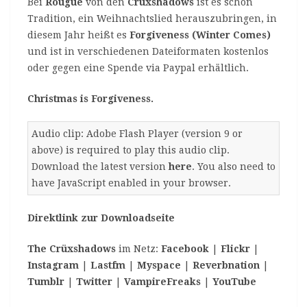
Bei
Rougue
von den
Crüxshadows
ist es schon
Tradition, ein Weihnachtslied herauszubringen, in
diesem Jahr heißt es
Forgiveness (Winter Comes)
und ist in verschiedenen Dateiformaten kostenlos
oder gegen eine Spende via Paypal erhältlich.
Christmas is Forgiveness.
Audio clip: Adobe Flash Player (version 9 or
above) is required to play this audio clip.
Download the latest version
here
. You also need to
have JavaScript enabled in your browser.
Direktlink zur Downloadseite
The Crüxshadows
im Netz:
Facebook
|
Flickr
|
Instagram
|
Lastfm
|
Myspace
|
Reverbnation
|
Tumblr
|
Twitter
|
VampireFreaks
|
YouTube