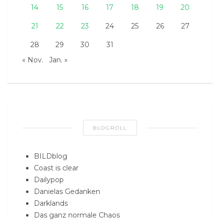
14
15
16
17
18
19
20
21
22
23
24
25
26
27
28
29
30
31
« Nov.
Jan. »
BLOGROLL
BILDblog
Coast is clear
Dailypop
Danielas Gedanken
Darklands
Das ganz normale Chaos