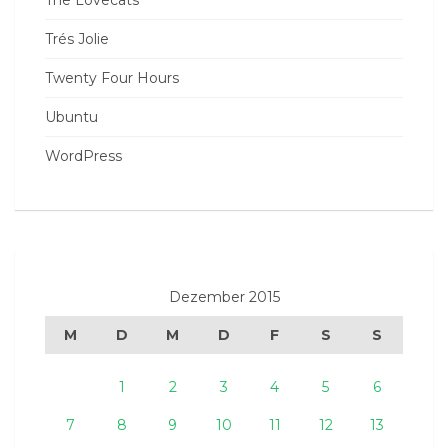
The Lovecats
Trés Jolie
Twenty Four Hours
Ubuntu
WordPress
Dezember 2015
M
D
M
D
F
S
S
1
2
3
4
5
6
7
8
9
10
11
12
13