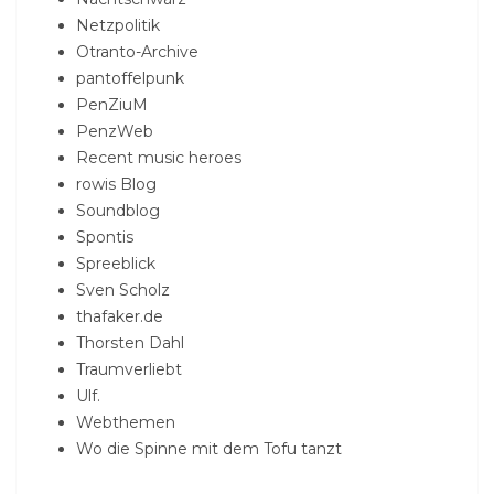
Netzpolitik
Otranto-Archive
pantoffelpunk
PenZiuM
PenzWeb
Recent music heroes
rowis Blog
Soundblog
Spontis
Spreeblick
Sven Scholz
thafaker.de
Thorsten Dahl
Traumverliebt
Ulf.
Webthemen
Wo die Spinne mit dem Tofu tanzt