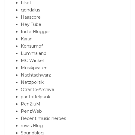
Fiket
gendalus
Haascore
Hey Tube
Indie-Blogger
Karan
Konsumpf
Lummaland
MC Winkel
Musikpiraten
Nachtschwarz
Netzpolitik
Otranto-Archive
pantoffelpunk
PenZiuM
PenzWeb
Recent music heroes
rowis Blog
Soundblog