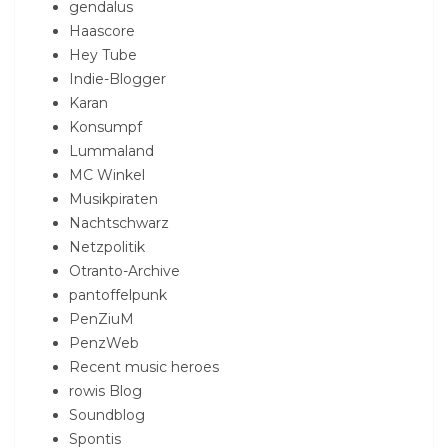
gendalus
Haascore
Hey Tube
Indie-Blogger
Karan
Konsumpf
Lummaland
MC Winkel
Musikpiraten
Nachtschwarz
Netzpolitik
Otranto-Archive
pantoffelpunk
PenZiuM
PenzWeb
Recent music heroes
rowis Blog
Soundblog
Spontis