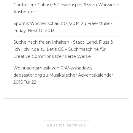
Controller / Cubase 5 Gewinnspiel #35
zu
Warwick =
Ausbeuter
Spontis Wochenschau #01/2014
zu
Free-Music-
Friday: Best Of 2013
Suche nach freien Inhalten - Stadt, Land, Fluss &
Ich | chillr.de
zu
Let’s CC – Suchmaschine für
Creative Commons lizensierte Werke
Weihnachtsmusik von CrÃ¼xshadows -
deesaster.org
zu
Musikalischer Adventskalender
2015 Tür 22
NEUESTE BEITRÄGE