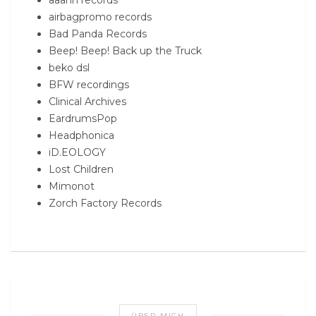
aaahh records
airbagpromo records
Bad Panda Records
Beep! Beep! Back up the Truck
beko dsl
BFW recordings
Clinical Archives
EardrumsPop
Headphonica
iD.EOLOGY
Lost Children
Mimonot
Zorch Factory Records
ÜBER MICH