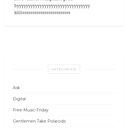
byyyyyyyyyyyyyyyyyyyyyyyyyyyyyyyy
kiiiissssssssssssssssssssssss
KATEGORIEN
Ask
Digital
Free-Music-Friday
Gentlemen Take Polaroids