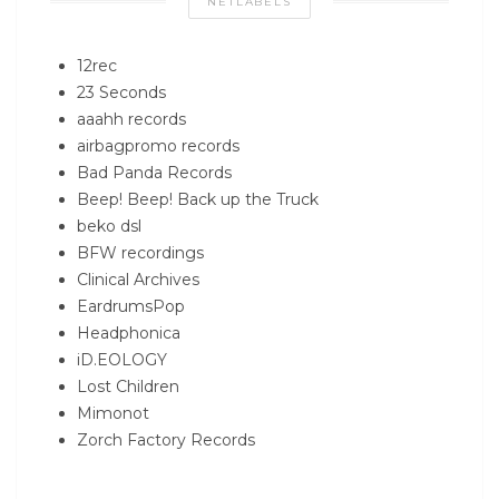
NETLABELS
12rec
23 Seconds
aaahh records
airbagpromo records
Bad Panda Records
Beep! Beep! Back up the Truck
beko dsl
BFW recordings
Clinical Archives
EardrumsPop
Headphonica
iD.EOLOGY
Lost Children
Mimonot
Zorch Factory Records