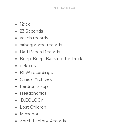
NETLABELS
12rec
23 Seconds
aaahh records
airbagpromo records
Bad Panda Records
Beep! Beep! Back up the Truck
beko dsl
BFW recordings
Clinical Archives
EardrumsPop
Headphonica
iD.EOLOGY
Lost Children
Mimonot
Zorch Factory Records