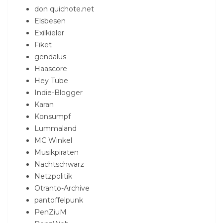
don quichote.net
Elsbesen
Exilkieler
Fiket
gendalus
Haascore
Hey Tube
Indie-Blogger
Karan
Konsumpf
Lummaland
MC Winkel
Musikpiraten
Nachtschwarz
Netzpolitik
Otranto-Archive
pantoffelpunk
PenZiuM