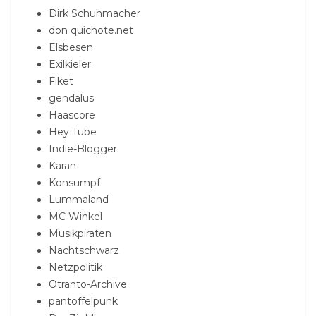
Dirk Schuhmacher
don quichote.net
Elsbesen
Exilkieler
Fiket
gendalus
Haascore
Hey Tube
Indie-Blogger
Karan
Konsumpf
Lummaland
MC Winkel
Musikpiraten
Nachtschwarz
Netzpolitik
Otranto-Archive
pantoffelpunk