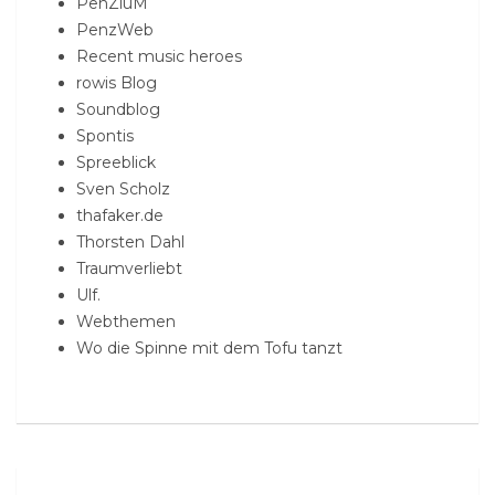
PenZiuM
PenzWeb
Recent music heroes
rowis Blog
Soundblog
Spontis
Spreeblick
Sven Scholz
thafaker.de
Thorsten Dahl
Traumverliebt
Ulf.
Webthemen
Wo die Spinne mit dem Tofu tanzt