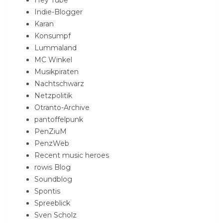
Indie-Blogger
Karan
Konsumpf
Lummaland
MC Winkel
Musikpiraten
Nachtschwarz
Netzpolitik
Otranto-Archive
pantoffelpunk
PenZiuM
PenzWeb
Recent music heroes
rowis Blog
Soundblog
Spontis
Spreeblick
Sven Scholz