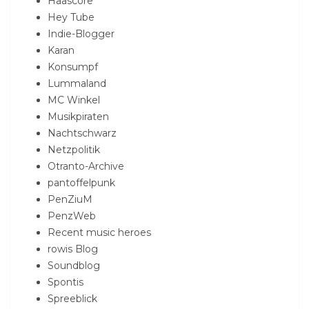
Haascore
Hey Tube
Indie-Blogger
Karan
Konsumpf
Lummaland
MC Winkel
Musikpiraten
Nachtschwarz
Netzpolitik
Otranto-Archive
pantoffelpunk
PenZiuM
PenzWeb
Recent music heroes
rowis Blog
Soundblog
Spontis
Spreeblick