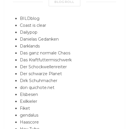
BLOGROLL
BILDblog
Coast is clear
Dailypop
Danielas Gedanken
Darklands
Das ganz normale Chaos
Das Kraftfuttermischwerk
Der Schockwellenreiter
Der schwarze Planet
Dirk Schuhmacher
don quichote.net
Elsbesen
Exilkieler
Fiket
gendalus
Haascore
Hey Tube