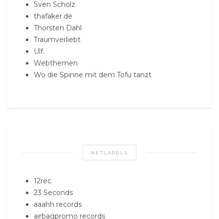
Sven Scholz
thafaker.de
Thorsten Dahl
Traumverliebt
Ulf.
Webthemen
Wo die Spinne mit dem Tofu tanzt
NETLABELS
12rec
23 Seconds
aaahh records
airbagpromo records