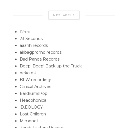
NETLABELS
12rec
23 Seconds
aaahh records
airbagpromo records
Bad Panda Records
Beep! Beep! Back up the Truck
beko dsl
BFW recordings
Clinical Archives
EardrumsPop
Headphonica
iD.EOLOGY
Lost Children
Mimonot
Zorch Factory Records