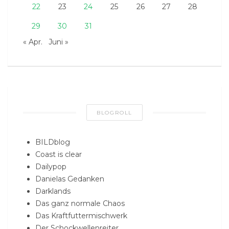
22
23
24
25
26
27
28
29
30
31
« Apr.
Juni »
BLOGROLL
BILDblog
Coast is clear
Dailypop
Danielas Gedanken
Darklands
Das ganz normale Chaos
Das Kraftfuttermischwerk
Der Schockwellenreiter