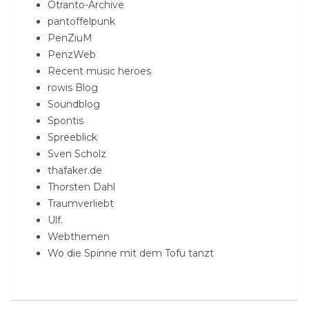
Otranto-Archive
pantoffelpunk
PenZiuM
PenzWeb
Recent music heroes
rowis Blog
Soundblog
Spontis
Spreeblick
Sven Scholz
thafaker.de
Thorsten Dahl
Traumverliebt
Ulf.
Webthemen
Wo die Spinne mit dem Tofu tanzt