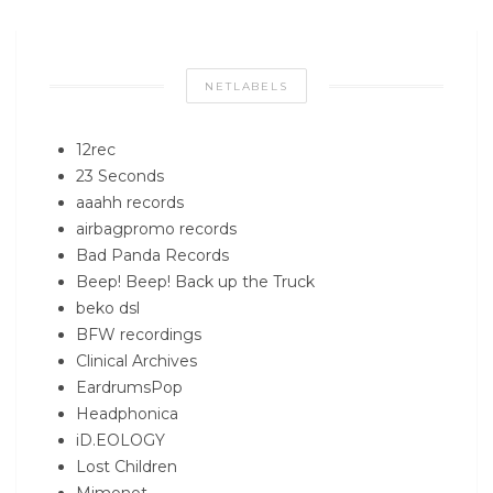
NETLABELS
12rec
23 Seconds
aaahh records
airbagpromo records
Bad Panda Records
Beep! Beep! Back up the Truck
beko dsl
BFW recordings
Clinical Archives
EardrumsPop
Headphonica
iD.EOLOGY
Lost Children
Mimonot