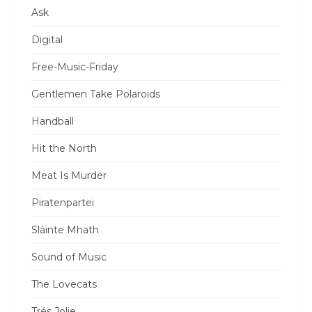
Ask
Digital
Free-Music-Friday
Gentlemen Take Polaroids
Handball
Hit the North
Meat Is Murder
Piratenpartei
Slàinte Mhath
Sound of Music
The Lovecats
Trés Jolie