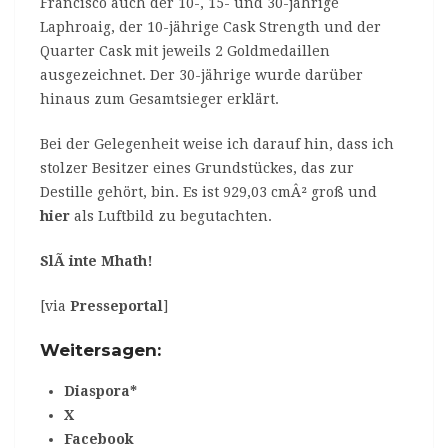
Francisco auch der 10-, 15- und 30-jährige
Laphroaig, der 10-jährige Cask Strength und der
Quarter Cask mit jeweils 2 Goldmedaillen
ausgezeichnet. Der 30-jährige wurde darüber
hinaus zum Gesamtsieger erklärt.
Bei der Gelegenheit weise ich darauf hin, dass ich
stolzer Besitzer eines Grundstückes, das zur
Destille gehört, bin. Es ist 929,03 cmÂ² groß und
hier
als Luftbild zu begutachten.
SlÃ inte Mhath!
[via
Presseportal
]
Weitersagen:
Diaspora*
X
Facebook