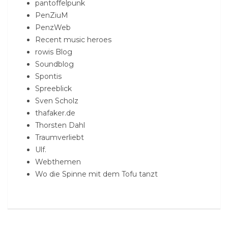
pantoffelpunk
PenZiuM
PenzWeb
Recent music heroes
rowis Blog
Soundblog
Spontis
Spreeblick
Sven Scholz
thafaker.de
Thorsten Dahl
Traumverliebt
Ulf.
Webthemen
Wo die Spinne mit dem Tofu tanzt