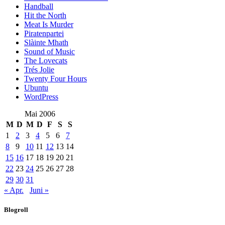
Handball
Hit the North
Meat Is Murder
Piratenpartei
Slàinte Mhath
Sound of Music
The Lovecats
Trés Jolie
Twenty Four Hours
Ubuntu
WordPress
Mai 2006
M
D
M
D
F
S
S
1
2
3
4
5
6
7
8
9
10
11
12
13
14
15
16
17
18
19
20
21
22
23
24
25
26
27
28
29
30
31
« Apr.
Juni »
Blogroll