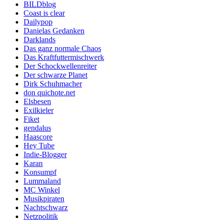
BILDblog
Coast is clear
Dailypop
Danielas Gedanken
Darklands
Das ganz normale Chaos
Das Kraftfuttermischwerk
Der Schockwellenreiter
Der schwarze Planet
Dirk Schuhmacher
don quichote.net
Elsbesen
Exilkieler
Fiket
gendalus
Haascore
Hey Tube
Indie-Blogger
Karan
Konsumpf
Lummaland
MC Winkel
Musikpiraten
Nachtschwarz
Netzpolitik