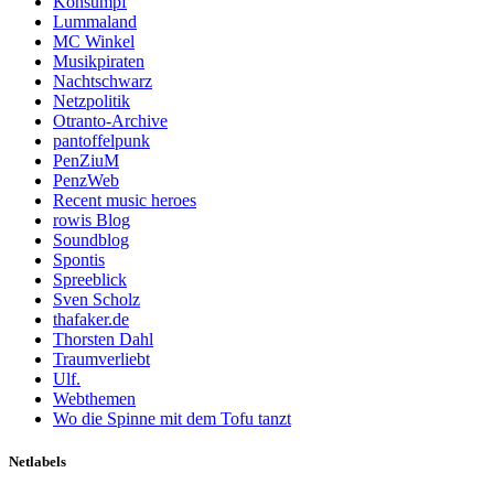
Konsumpf
Lummaland
MC Winkel
Musikpiraten
Nachtschwarz
Netzpolitik
Otranto-Archive
pantoffelpunk
PenZiuM
PenzWeb
Recent music heroes
rowis Blog
Soundblog
Spontis
Spreeblick
Sven Scholz
thafaker.de
Thorsten Dahl
Traumverliebt
Ulf.
Webthemen
Wo die Spinne mit dem Tofu tanzt
Netlabels