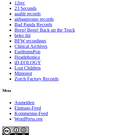
12rec
23 Seconds
aaahh records
airbagpromo records
Bad Panda Records
Beep! Beep! Back up the Truck
beko dsl
BFW recordings
Clinical Archives
EardrumsPop
Headphonica
iD.EOLOGY
Lost Children
Mimonot
Zorch Factory Records
Meta
Anmelden
Eintrags-Feed
Kommentar-Feed
WordPress.org