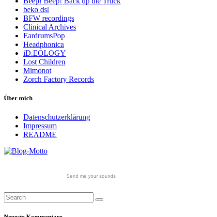
Beep! Beep! Back up the Truck
beko dsl
BFW recordings
Clinical Archives
EardrumsPop
Headphonica
iD.EOLOGY
Lost Children
Mimonot
Zorch Factory Records
Über mich
Datenschutzerklärung
Impressum
README
Send me your sounds
Neueste Kommentare