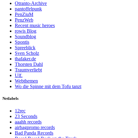
Otranto-Archive
pantoffelpunk
PenZiuM
PenzWeb
Recent music heroes
rowis Blog
Soundblog
Spontis
Spreeblick
Sven Scholz
thafaker.de
Thorsten Dahl
Traumverliebt
Ulf.
Webthemen
Wo die Spinne mit dem Tofu tanzt
Netlabels
12rec
23 Seconds
aaahh records
airbagpromo records
Bad Panda Records