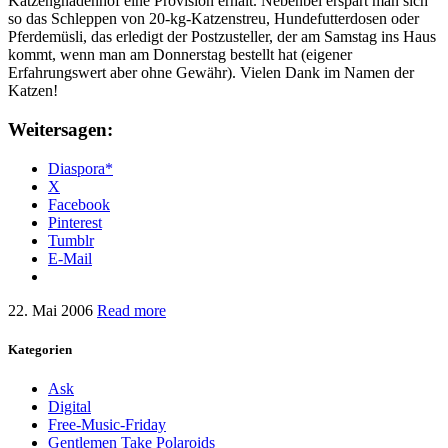
Katzengnadenhof eine Provision erhält. Nebenbei erspart man sich
so das Schleppen von 20-kg-Katzenstreu, Hundefutterdosen oder
Pferdemüsli, das erledigt der Postzusteller, der am Samstag ins Haus
kommt, wenn man am Donnerstag bestellt hat (eigener
Erfahrungswert aber ohne Gewähr). Vielen Dank im Namen der
Katzen!
Weitersagen:
Diaspora*
X
Facebook
Pinterest
Tumblr
E-Mail
22. Mai 2006
Read more
Kategorien
Ask
Digital
Free-Music-Friday
Gentlemen Take Polaroids