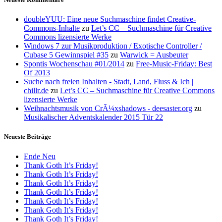
doubleYUU: Eine neue Suchmaschine findet Creative-
Commons-Inhalte
zu
Let’s CC – Suchmaschine für Creative
Commons lizensierte Werke
Windows 7 zur Musikproduktion / Exotische Controller /
Cubase 5 Gewinnspiel #35
zu
Warwick = Ausbeuter
Spontis Wochenschau #01/2014
zu
Free-Music-Friday: Best
Of 2013
Suche nach freien Inhalten - Stadt, Land, Fluss & Ich |
chillr.de
zu
Let’s CC – Suchmaschine für Creative Commons
lizensierte Werke
Weihnachtsmusik von CrÃ¼xshadows - deesaster.org
zu
Musikalischer Adventskalender 2015 Tür 22
Neueste Beiträge
Ende Neu
Thank Goth It’s Friday!
Thank Goth It’s Friday!
Thank Goth It’s Friday!
Thank Goth It’s Friday!
Thank Goth It’s Friday!
Thank Goth It’s Friday!
Thank Goth It’s Friday!