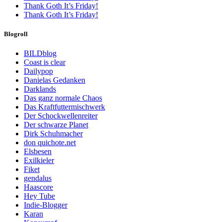
Thank Goth It’s Friday!
Thank Goth It’s Friday!
Blogroll
BILDblog
Coast is clear
Dailypop
Danielas Gedanken
Darklands
Das ganz normale Chaos
Das Kraftfuttermischwerk
Der Schockwellenreiter
Der schwarze Planet
Dirk Schuhmacher
don quichote.net
Elsbesen
Exilkieler
Fiket
gendalus
Haascore
Hey Tube
Indie-Blogger
Karan